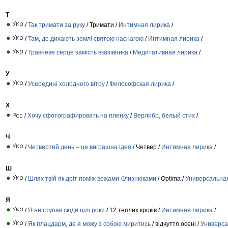
Т
/
Так тримати за руку
/ Тримати /
Интимная лирика
/
/
Там, де дихають землі святою наснагою
/
Интимная лирика
/
/
Травневе серце замість вказівника
/
Медитативная лирика
/
У
/
Усередині холодного вітру
/
Философская лирика
/
Х
/
Хочу сфотографировать на пленку
/
Верлибр, белый стих
/
Ч
/
Четвертий день – це виграшна ідея
/ Четвер /
Интимная лирика
/
Ш
/
Шлях твій як дріт поміж вежами-близнюками
/ Optima /
Универсальна
Я
/
Я не ступав сюди цілі роки
/ 12 теплих кроків /
Интимная лирика
/
/
Як плацдарм, де я можу з собою миритись
/ відчуття осені /
Универса