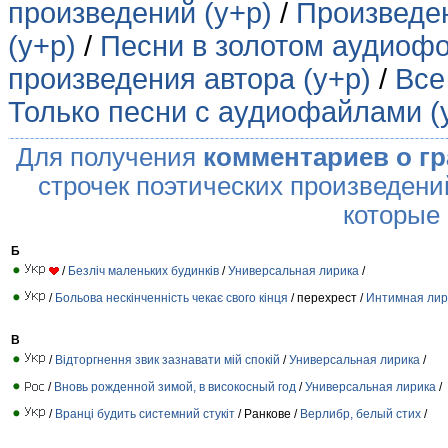
произведений (у+р)
/
Произведен
(у+р)
/
Песни в золотом аудиофо
произведения автора (у+р)
/
Все
Только песни с аудиофайлами (
Для получения
комментариев о г
строчек поэтических произведени
которые
Б
/
Безліч маленьких будинків
/
Универсальная лирика
/
/
Больова нескінченність чекає свого кінця
/ перехрест /
Интимная лир
В
/
Відторгнення звик зазнавати мій спокій
/
Универсальная лирика
/
/
Вновь рожденной зимой, в високосный год
/
Универсальная лирика
/
/
Вранці будить системний стукіт
/ Ранкове /
Верлибр, белый стих
/