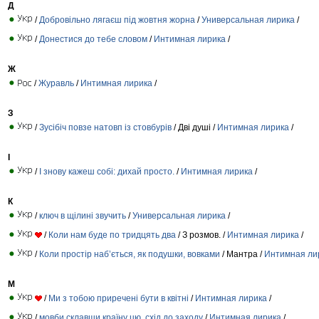
Д
/
Добровільно лягаєш під жовтня жорна
/
Универсальная лирика
/
/
Донестися до тебе словом
/
Интимная лирика
/
Ж
/
Журавль
/
Интимная лирика
/
З
/
Зусібіч повзе натовп із стовбурів
/ Дві душі /
Интимная лирика
/
І
/
І знову кажеш собі: дихай просто.
/
Интимная лирика
/
К
/
ключ в щілині звучить
/
Универсальная лирика
/
/
Коли нам буде по тридцять два
/ З розмов. /
Интимная лирика
/
/
Коли простір наб’ється, як подушки, вовками
/ Мантра /
Интимная ли
М
/
Ми з тобою приречені бути в квітні
/
Интимная лирика
/
/
мовби склавши країну цю, схід до заходу
/
Интимная лирика
/