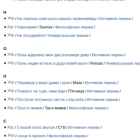
Н
/
На теренах новітнього нашого червневиміру
/
Интимная лирика
/
/
Нарезками
/ Sunrise /
Философская лирика
/
/
Не погоджуйся!
/
Универсальная лирика
/
О
/
Осінь відкриває мені два різновиди диму
/
Интимная лирика
/
/
Осінь ледве встигає в додатковий вагон
/ Reload /
Универсальная ли
П
/
Переведи у море думки і рухи
/ Маяк /
Интимная лирика
/
/
Поворот не туди, смак біди
/ П'ятниця /
Интимная лирика
/
/
Постріли потужного світла з-під неба
/
Интимная лирика
/
/
Просто живем
/ Так и живем /
Философская лирика
/
С
/
Слушай голос внутри
/ СГВ /
Интимная лирика
/
/
сонце в скронях
/
Философская лирика
/