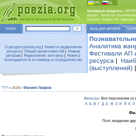
укр
рус
Архивные разделы:
АВТОР
архив
|
Золотой поэтически
поэтов
|
Клубы АП Украины
поиск
вход для авторов логин
Познавательн
Аналитика жан
О ресурсе poezia.org
|
Новости редколлегии
ресурса
|
Общий архив новостей
|
Новым
Фестивали АП 
авторам
|
Редколлегия, контакты
|
Нужно
|
ресурса
|
Наиб
Благодарности за помощь и сотрудничество
(выступлений)
???
»
(415)
/
Филипп Лавров
Фильтры
: Все персоналии со
А
Б
В
Г
Д
Е
Ж
З
И
Й
К
Л
Фи
Поэт, владение дву