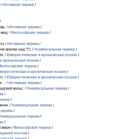
 /
Интимная лирика
/
/
вь. /
Интимная лирика
/
 мед. /
Философская лирика
/
ить /
Интимная лирика
/
и крапки над "і"). /
Универсальная лирика
/
я. /
Юмористическая и ироническая поэзия
/
и ироническая поэзия
/
Философская лирика
/
ористическая и ироническая поэзия
/
. /
Юмористическая и ироническая поэзия
/
ге… /
Интимная лирика
/
адский вальс. /
Универсальная лирика
/
ка
/
ирика
/
жник. /
Универсальная лирика
/
 лирика
/
Универсальная лирика
/
ка
/
м мире /
Философская лирика
/
вящения поэтам
/
офская лирика
/