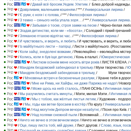
/
Давай всё бросим.Уедем. Улетим.
/ Блюз доброй надежды.
/
Довірливим, маленьким кошеням
/ *** /
Универсальная лирика
/
/
Є руки, є ноги і є голова,
/ *** /
Философская лирика
/
/
З темно – синього неба упала зоря…
/ *** /
Универсальная лирика
/
Забывая о тоске, строя замки на песке
/ Чёрно-белая любо
/
Згадав дитинство, коли ми - «босота»,
/ Солодкий і гіркий гречаний
/
Зляканою птахою відлітає час..
/ *** /
Философская лирика
/
/
И чувствовать, и верить, и любить
/ И чувствовать, и верить, и люб
/
Із майбутнього листи – папірці,
/ Листи з майбутнього. (Розставляюч
/
Коли зайці, знедолені вовками,
/ Революційно – еволюційна містері
/
Колись, коли я був іще дитиною,
/ Конь в пальті. /
Юмористическая 
/
Листком осіннім мене носять вітри років
/ ЛИСТЯ КЛЕНА. /
/
Мандряк бездомский забендюхал в трюльку
/ Мухи творчества. /
Юм
/
Мандряк бездомський забендюхав в трюльку,
/ Мухи творчості
/
Мгновенья встреч и бесконечные разлуки,
/ Храню тебя в доро
/
Мне ни Рима, ни Хайфы, ни даже Парижа не надо!
/ Новогр
/
Може щось на небі сталось,
/ ПАНІ ОСІНЬ /
Интимная лири
/
Мы разучились считать минуты,
/ Мэгги, милая Мэгги. /
Интимная л
/
Мы с тобою, как жёлтые листья летим,
/ Художник - подоро
/
Мы, годы как ветки бросаем в костёр
/ По кругу /
Универсальная
/
Над могутнім Дніпром вечори незабутні,
/ Пісня про Київ. /
/
Над полями снежной пыли
/ Вспоминай… /
Интимная лири
/
Ничто не вечно в этом вечном мире
/ Ничто не вечно в этом вечно
/
Оце, пишу листа тобі, мій друже,
/ Лист другові. /
Слово, язык, пос
/
Послухай як дзвонять солом"яні дзвони
/ Соломяні дзвони. /
Филос