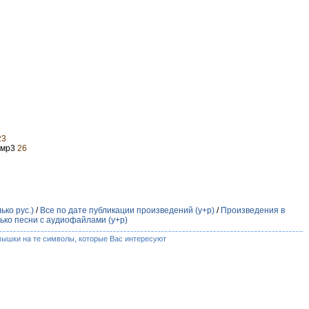
23
 мр3
26
ько рус.)
/
Все по дате публикации произведений (у+р)
/
Произведения в
ько песни с аудиофайлами (у+р)
мышки на те символы, которые Вас интересуют