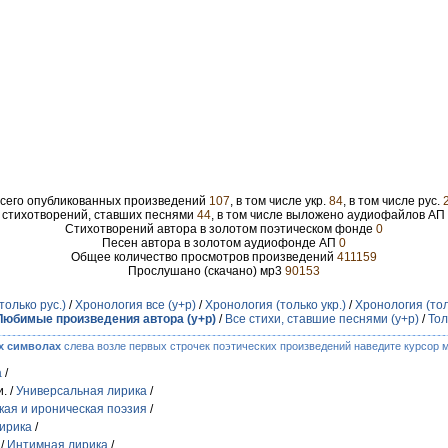
сего опубликованных произведений
107
, в том числе укр.
84
, в том числе рус.
 стихотворений, ставших песнями
44
, в том числе выложено аудиофайлов АП
Стихотворений автора в золотом поэтическом фонде
0
Песен автора в золотом аудиофонде АП
0
Общее количество просмотров произведений
411159
Прослушано (скачано) мр3
90153
только рус.)
/
Хронология все (у+р)
/
Хронология (только укр.)
/
Хронология (тол
Любимые произведения автора (у+р)
/
Все стихи, ставшие песнями (у+р)
/
Тол
х символах
слева возле первых строчек поэтических произведений наведите курсор 
а
/
. /
Универсальная лирика
/
ая и ироническая поэзия
/
ирика
/
 /
Интимная лирика
/