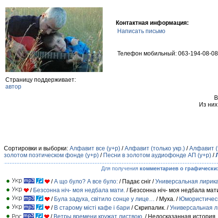
Контактная информация:
Написать письмо
Телефон мобильный: 063-194-08-08
Страницу поддерживает:
автор
В
Из них
Сортировки и выборки:
Алфавит все (у+р)
/
Алфавит (только укр.)
/
Алфавит (
золотом поэтическом фонде (у+р)
/
Песни в золотом аудиофонде АП (у+р)
/
Для получения
комментариев о графически
/
А що було? А все було:
/ Падає сніг /
Универсальная лирик
/
Безсонна ніч- моя недбала мати.
/ Безсонна ніч- моя недбала мати
/
Була задуха, світило сонце у лице…
/ Муха. /
Юмористическ
/
В старому місті кафе і бари
/ Скрипалик. /
Универсальная л
/
Ветры времени кружат листвою,
/ Недосказанная история.