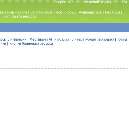
Авторов: 415, произведений: 45649, mp3: 334
текстовый архив
|
Золотой поэтический фонд
|
Аудиоархив АП (укр+рус)
|
ы
|
Лит. газета ресурса
урсы, литпремии
|
Фестивали АП и поэзии
|
Литературная периодика
|
Книга
инки
|
Кнопки (баннеры) ресурса