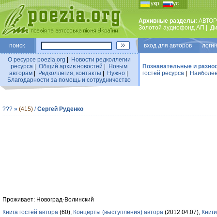
укр
рус
Архивные разделы:
АВТОР
Золотой аудиофонд АП
|
Ди
поиск
вход для авторов логин
О ресурсе poezia.org
|
Новости редколлегии
ресурса
|
Общий архив новостей
|
Новым
Познавательные и разно
авторам
|
Редколлегия, контакты
|
Нужно
|
гостей ресурса
|
Наиболее
Благодарности за помощь и сотрудничество
???
»
(415)
/
Сергей Руденко
Проживает: Новоград-Волинский
Книга гостей автора
(60),
Концерты (выступления) автора
(2012.04.07),
Книги