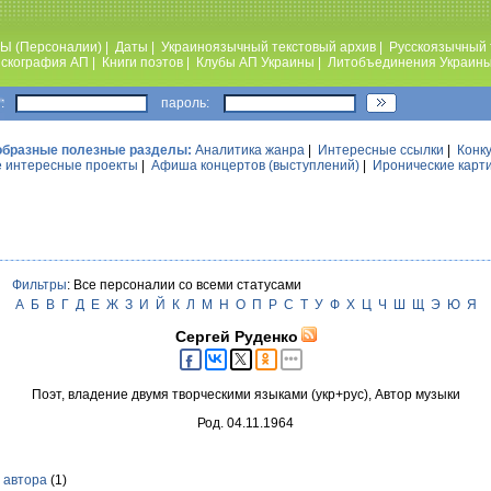
Ы (Персоналии)
|
Даты
|
Украиноязычный текстовый архив
|
Русскоязычный 
скография АП
|
Книги поэтов
|
Клубы АП Украины
|
Литобъединения Украин
:
пароль:
образные полезные разделы:
Аналитика жанра
|
Интересные ссылки
|
Конк
 интересные проекты
|
Афиша концертов (выступлений)
|
Иронические карт
Фильтры
: Все персоналии со всеми статусами
А
Б
В
Г
Д
Е
Ж
З
И
Й
К
Л
М
Н
О
П
Р
С
Т
У
Ф
Х
Ц
Ч
Ш
Щ
Э
Ю
Я
Сергей Руденко
Поэт, владение двумя творческими языками (укр+рус), Автор музыки
Род. 04.11.1964
 автора
(1)