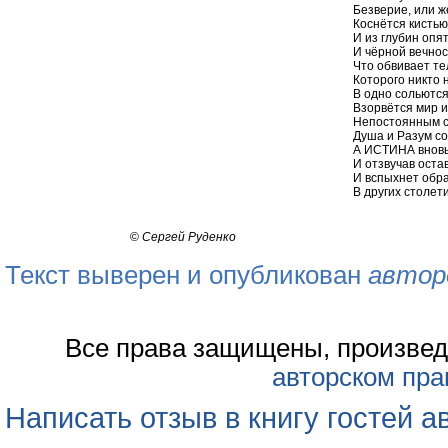
Безверие, или 
Коснётся кистью
И из глубин опя
И чёрной вечнос
Что обвивает те
Которого никто н
В одно сольются
Взорвётся мир и
Непостоянным с
Душа и Разум со
А ИСТИНА вновь
И отзвучав остав
И вспыхнет обр
В других столети
©
Сергей Руденко
Текст выверен и опубликован
автор
Все права защищены, произвед
авторском пра
Написать отзыв в книгу гостей а