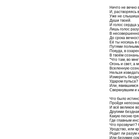
Ничто не вечно 
И, растворяясь в
Уже не слышишь
Души твоей.
И голос сердца 
Лишь голос разум
В несовершенном
До срока вечнос
Её ты носишь в 
Путями полными
Покуда, в озаре
В твоём сознань
"Что там, во мн
Огонь и свет, а 
Вселенную созн
Нельзя изведать,
Измерить бездн
Ударом пульса? 
Или, явившимся 
Сверкнувшим и 
Что было истино
Пройдя непозна
И всё великое в
Другими безднам
Какую песню гря
Где главным ин
Что прозвучит?
Уродство, или к
Родит ли разум
Или безумие сом