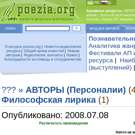
укр
рус
Архивные разделы:
АВТОР
архив
|
Золотой поэтически
поэтов
|
Клубы АП Украины
поиск
вход для авторов логин
Познавательн
Аналитика жан
О ресурсе poezia.org
|
Новости редколлегии
ресурса
|
Общий архив новостей
|
Новым
Фестивали АП 
авторам
|
Редколлегия, контакты
|
Нужно
|
ресурса
|
Наиб
Благодарности за помощь и сотрудничество
(выступлений)
???
»
АВТОРЫ (Персоналии)
(
Философская лирика
(1)
Опубликовано: 2008.07.08
Распечатать произведение
Ничто не 