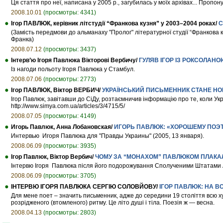
Ця стаття про неї, написана у 2005 р., загубилась у моїх архівах... Пропоную
2008.10.01
(просмотры: 4341)
Ігор ПАВЛЮК, керівник літстудії “Франкова кузня” у 2003–2004 роках/
C
(Замість передмови до альманаху "Пролог" літературної студії “Франкова к
Франка)
2008.07.12
(просмотры: 3437)
Інтерв’ю Ігоря Павлюка Вікторові Вербичу/
ГУЛЯВ ІГОР ІЗ РОКСОЛАН
Із нагоди польоту Ігоря Павлюка у Стамбул.
2008.07.06
(просмотры: 2773)
Ігор ПАВЛЮК, Віктор ВЕРБИЧ/
УКРАЇНСЬКИЙ ПИСЬМЕННИК СТАНЕ НО
Ігор Павлюк, завітавши до СіДу, розтаємничив інформацію про те, коли Ук
http://www.simya.com.ua/articles/3/4715/5/
2008.07.05
(просмотры: 4149)
Игорь Павлюк, Анна Лобановская/
ИГОРЬ ПАВЛЮК: «ХОРОШЕМУ ПОЭ
Интервью Игоря Павлюка для "Правды Украины" (2005, 13 января).
2008.06.09
(просмотры: 3935)
Ігор Павлюк, Віктор Вербич/
ЧОМУ ЗА “МОНАХОМ” ПАВЛЮКОМ ПЛАКА
Інтервю Ігоря Павлюка після його подорожування Сполученими Штатами Аме
2008.06.09
(просмотры: 3705)
ІНТЕРВЮ ІГОРЯ ПАВЛЮКА СЕРГІЮ СОЛОВЙОВУ/
ІГОР ПАВЛЮК: НА В
Для мене поет – значить письменник, адже до середини 19 століття всю х
розрідженого (втомленого) ритму. Це літо душі і тіла. Поезія ж — весна.
2008.04.13
(просмотры: 2803)