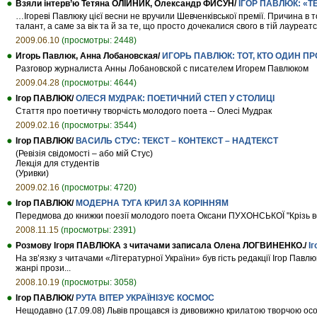
Взяли інтерв’ю Тетяна ОЛІЙНИК, Олександр ФИСУН/
ІГОР ПАВЛЮК: «Т
…Ігореві Павлюку цієї весни не вручили Шевченківської премії. Причина в т
талант, а саме за вік та й за те, що просто дочекалися свого в тій лауреатсь
2009.06.10
(просмотры: 2448)
Игорь Павлюк, Анна Лобановская/
ИГОРЬ ПАВЛЮК: ТОТ, КТО ОДИН ПР
Разговор журналиста Анны Лобановской с писателем Игорем Павлюком
2009.04.28
(просмотры: 4644)
Ігор ПАВЛЮК/
ОЛЕСЯ МУДРАК: ПОЕТИЧНИЙ СТЕП У СТОЛИЦІ
Стаття про поетичну творчість молодого поета -- Олесі Мудрак
2009.02.16
(просмотры: 3544)
Ігор ПАВЛЮК/
ВАСИЛЬ СТУС: ТЕКСТ – КОНТЕКСТ – НАДТЕКСТ
(Ревізія свідомості – або мій Стус)
Лекція для студентів
(Уривки)
2009.02.16
(просмотры: 4720)
Ігор ПАВЛЮК/
МОДЕРНА ТУГА КРИЛ ЗА КОРІННЯМ
Передмова до книжки поезії молодого поета Оксани ПУХОНСЬКОЇ "Крізь вени
2008.11.15
(просмотры: 2391)
Розмову Ігоря ПАВЛЮКА з читачами записала Олена ЛОГВИНЕНКО./
І
На зв’язку з читачами «Літературної України» був гість редакції Ігор Павлю
жанрі прози...
2008.10.19
(просмотры: 3058)
Ігор ПАВЛЮК/
РУТА ВІТЕР УКРАЇНІЗУЄ КОСМОС
Нещодавно (17.09.08) Львів прощався із дивовижно крилатою творчою особи