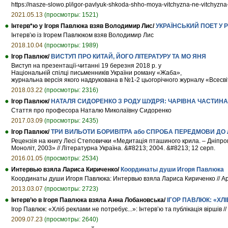
https://nasze-slowo.pl/igor-pavlyuk-shkoda-shho-moya-vitchyzna-ne-vitchyzna-
2021.05.13
(просмотры: 1521)
Інтерв*ю у Ігоря Павлюка взяв Володимир Лис/
УКРАЇНСЬКИЙ ПОЕТ У 
Інтерв’ю із Ігорем Павлюком взяв Володимир Лис
2018.10.04
(просмотры: 1989)
Ігор Павлюк/
ВИСТУП ПРО КИТАЙ, ЙОГО ЛІТЕРАТУРУ ТА МО ЯНЯ
Виступ на презентації-читанні 19 березня 2018 р. у
Національній спілці письменників України роману «Жаба»,
журнальна версія якого надрукована в №1-2 цьогорічного журналу «Всесвіт
2018.03.22
(просмотры: 2316)
Ігор Павлюк/
НАТАЛЯ СИДОРЕНКО З РОДУ ШУДРЯ: ЧАРІВНА ЧАСТИ
Стаття про професора Наталю Миколаївну Сидоренко
2017.03.09
(просмотры: 2435)
Ігор Павлюк/
ТРИ ВИЛЬОТИ БОРИВІТРА або СПРОБА ПЕРЕДМОВИ ДО 
Рецензія на книгу Лесі Степовички «Медитація пташиного крила. – Дніпро
Моноліт, 2003» // Літературна Україна. &#8213; 2004. &#8213; 12 серп.
2016.01.05
(просмотры: 2534)
Интервью взяла Лариса Кириченко/
Координаты души Игоря Павлюка
Координаты души Игоря Павлюка: Интервью взяла Лариса Кириченко // Арт-
2013.03.07
(просмотры: 2723)
Інтерв’ю в Ігоря Павлюка взяла Анна Лобановська/
ІГОР ПАВЛЮК: «ХЛІ
Ігор Павлюк: «Хліб реклами не потребує...»: Інтерв’ю та публікація віршів /
2009.07.23
(просмотры: 2640)