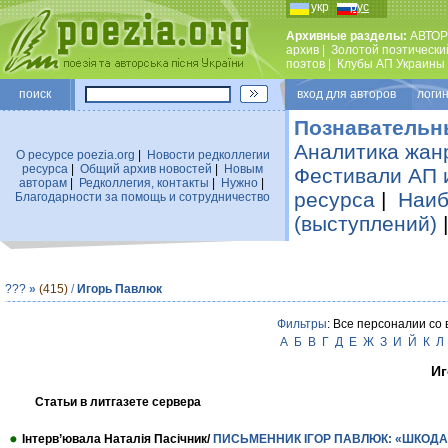
укр
рус
Архивные разделы:
АВТОР
архив
|
Золотой поэтически
поэтов
|
Клубы АП Украины
поиск
вход для авторов логин
Познавательн
Аналитика жан
О ресурсе poezia.org
|
Новости редколлегии
ресурса
|
Общий архив новостей
|
Новым
Фестивали АП 
авторам
|
Редколлегия, контакты
|
Нужно
|
ресурса
|
Наиб
Благодарности за помощь и сотрудничество
(выступлений)
???
»
(415)
/
Игорь Павлюк
Фильтры
: Все персоналии со
А
Б
В
Г
Д
Е
Ж
З
И
Й
К
Л
Иг
Статьи в литгазете сервера
Інтерв’ювала Наталія Пасічник/
ПИСЬМЕННИК ІГОР ПАВЛЮК: «ШКОДА Т