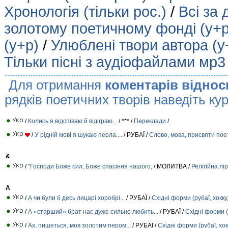
Хронологія (тільки рос.)
/
Всі за 
золотому поетичному фонді (у+р
(у+р)
/
Улюблені твори автора (у
Тільки пісні з аудіофайлами мр3
Для отримання
коментарів віднос
рядків поетичних творів наведіть кур
/
Колись я відспіваю й відіграю...
/ *** /
Переклади
/
/
У рідній мові я шукаю перла....
/ РУБАЇ /
Слово, мова, присвяти по
&
/
"Господи Боже сил, Боже спасіння нашого,
/ МОЛИТВА /
Релігійна лі
А
/
А чи були б десь лицарі хоробрі...
/ РУБАЇ /
Східні форми (рубаї, хокку
/
А «старший» брат нас дуже сильно любить...
/ РУБАЇ /
Східні форми (р
/
Ах, пишеться, мов золотим пером...
/ РУБАЇ /
Східні форми (рубаї, хок