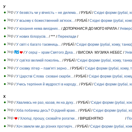
У
/
У безвість чи у вічність – не дилема...
/ РУБАЇ /
Східні форми (рубаї, хо
/
У всьому є божественний зв’язок...
/ РУБАЇ /
Східні форми (рубаї, хокк
/
У кохання нема вихідних...
/ ДОТОРКНИСЯ ДО МОГО КРИЛА /
Універ
/
У нових білорусів...
/ *** /
Переклади
/
/
У світі є багато таємниць...
/ РУБАЇ /
Східні форми (рубаї, хокку, танка
/
У серці – храм Святого Духа...
/ ВИСОКА МУЗИКА НЕБЕС /
Уні
/
У сув’язі великій поколінь...
/ РУБАЇ /
Східні форми (рубаї, хокку, танка
/
У сховку літер – пам’яті зерно...
/ РУБАЇ /
Східні форми (рубаї, хокку, 
/
У Царстві Слова сховані скарби...
/ РУБАЇ /
Східні форми (рубаї, хокку
/
Учись терпіння й мудрості в народу...
/ РУБАЇ /
Східні форми (рубаї, хо
Х
/
Хваливсь не раз, казав, як на духу...
/ РУБАЇ /
Східні форми (рубаї, хок
/
Хіба побачиш десь? О рідний краю...
/ РУБАЇ /
Східні форми (рубаї, хо
/
Хлопці, прошу, сховайте рогатки...
/ ВІРШЕНЯТКО /
По
/
Хоч звикли ми до різних протиріч...
/ РУБАЇ /
Східні форми (рубаї, хокк