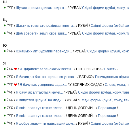
Ш
/
Шукаю я, немов дивак-педант...
/ РУБАЇ /
Східні форми (рубаї, хокку, т
Щ
/
Щастить тому, хто розірвав тенета...
/ РУБАЇ /
Східні форми (рубаї, хо
/
Щоб зберегти землі своєї цвіт...
/ РУБАЇ /
Східні форми (рубаї, хокку, т
Ю
/
Юнацьких літ бурхливі переходи...
/ РУБАЇ /
Східні форми (рубаї, хокк
Я
/
Я диригент зеленокосих весен...
/ ПОСОЛ СЛОВА /
Сонети
/
/
Я бачив, як батько впрягався у воза...
/ БАТЬКО /
Громадянська лірик
/
Я бачу вас у зоряних садах...
/ У ЗОРЯНИХ САДАХ /
Слово, мова, 
/
Я бачу, як злітаються круки...
/ РУБАЇ /
Східні форми (рубаї, хокку, тан
/
Я випустив ці рубаї на люди...
/ РУБАЇ /
Східні форми (рубаї, хокку, та
/
Я впізнавав тут кожне плесо...
/ ДЕНЬ ДОБРИЙ... /
Переклади
/
/
Я впізнавав тут кожне плесо...
/ ДЕНЬ ДОБРИЙ... /
Переклади
/
/
Я добре знаю – ти найкращий друг...
/ РУБАЇ /
Східні форми (рубаї, хо