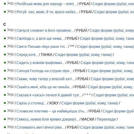
/
Російська мова для народу – кляп...
/ РУБАЇ /
Східні форми (рубаї, хок
/
Рятуй нас, мово, й ти, красо небес...
/ РУБАЇ /
Східні форми (рубаї, хо
С
/
Свічуся словом і в його промінні...
/ РУБАЇ /
Східні форми (рубаї, хокку
/
Свобода є, а волі ще нема...
/ РУБАЇ /
Східні форми (рубаї, хокку, танк
/
Святе Письмо лікує рани тіл...
/ *** /
Східні форми (рубаї, хокку, танка)
/
Серед ночі...
/ ТАНКА /
Східні форми (рубаї, хокку, танка)
/
/
Сидить у кожнім графоман...
/ РУБАЇ /
Східні форми (рубаї, хокку, танк
/
Сипнув Господь на струни ліри...
/ РУБАЇ /
Східні форми (рубаї, хокку,
/
Скажи, чому тепер у власній хаті...
/ РУБАЇ /
Східні форми (рубаї, хокк
/
Скажіть мені, хіба це не ганьба...
/ РУБАЇ /
Східні форми (рубаї, хокку,
/
Сказав я «зась!» печалі й давній тузі...
/ * * * /
Східні форми (рубаї, хок
/
Скрізь у столиці...
/ ХОКУ /
Східні форми (рубаї, хокку, танка)
/
/
Словесне плетиво – це найміцніша сіть...
/ РУБАЇ /
Східні форми (руба
/
Сміюсь, немов біля кривих дзеркал...
/ МАСКИ /
Переклади
/
/
Спливають миті вічної ріки...
/ РУБАЇ /
Східні форми (рубаї, хокку, танк