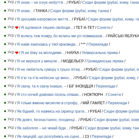
/
Я знаю – не існує небуття...
/ РУБАЇ /
Східні форми (рубаї, хокку, танк
/
Я знаю...
/ ТАНКА /
Східні форми (рубаї, хокку, танка)
/
/
Я зрозумів напровесні життя...
/ РУБАЇ /
Східні форми (рубаї, хокку, т
/
Я зцілююся тишею свободи...
/ ТЕТ-А-ТЕТ /
Сонети
/
/
Я колись теж помру, бо колись ми усі повмираєм...
/ РАЙСЬКІ ЯБЛУКА
/
Я навік закохавсь у твої краєвиди...
/ *** /
Переклади
/
/
Я не біжу за молодими...
/ НАУКА /
Універсальна лірика
/
/
Я не вернуся у минуле...
/ МОДЕЛЬЄР /
Громадянська лірика
/
/
Я не любитель гумору з трьох літер...
/ РУБАЇ /
Східні форми (рубаї, х
/
Я п’ю та п’ю небесне це вино....
/ РУБАЇ /
Східні форми (рубаї, хокку, 
/
Я скачу, та я скачу інакше, –
/ БІГ ІНОХІДЦЯ /
Переклади
/
/
Я сто ночей дзвінких пісень співаю...
/ НОКТЮРН /
Сонети
/
/
Я тільки жменю висиплю в строфу...
/ МІЙ ГАМЛЕТ /
Переклади
/
/
Як бідний, то навчись на скрипці грати...
/ РУБАЇ /
Східні форми (рубаї,
/
Як довго, безнастанно, поодинці...
/ РУБАЇ /
Східні форми (рубаї, хокк
/
Як заболіло – не чекай біди...
/ РУБАЇ /
Східні форми (рубаї, хокку, тан
/
Як лицедій, що розгубивсь на сцені...
/ 23 /
Переклади
/