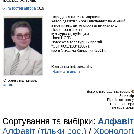
Проживає: Житомир
Книга гостей автора
(319)
Народився на Житомирщині.
Автор дев'яти збірок і численних публікацій
в поетичних антологіях і альманахах...
Поет, перекладач,
культуролог, публіцист.
Член НСПУ.
Лавреат літературних премій
"СВІТЛОСЛОВ" (2007),
імені Михайла Клименка (2011)...
Контактна інформація:
Написати листа
Сторінку підтримує:
автор
Всього викладених творів
4
З них ві
Віршів автора 
Пісень автор
Загальна кільк
Сортування та вибірки:
Алфавіт 
Алфавіт (тільки рос.)
/
Хронологія