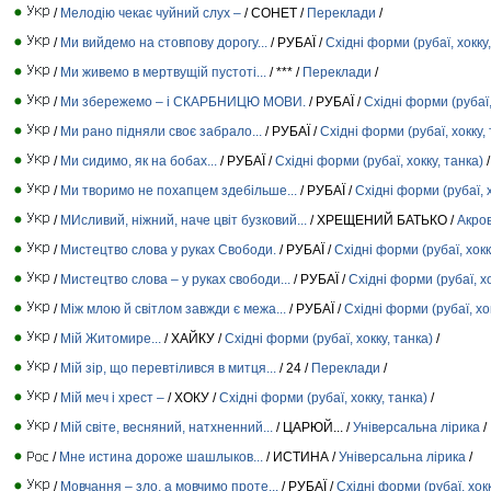
/
Мелодію чекає чуйний слух –
/ СОНЕТ /
Переклади
/
/
Ми вийдемо на стовпову дорогу...
/ РУБАЇ /
Східні форми (рубаї, хокку,
/
Ми живемо в мертвущій пустоті...
/ *** /
Переклади
/
/
Ми збережемо – і СКАРБНИЦЮ МОВИ.
/ РУБАЇ /
Східні форми (рубаї,
/
Ми рано підняли своє забрало...
/ РУБАЇ /
Східні форми (рубаї, хокку,
/
Ми сидимо, як на бобах...
/ РУБАЇ /
Східні форми (рубаї, хокку, танка)
/
/
Ми творимо не похапцем здебільше...
/ РУБАЇ /
Східні форми (рубаї, х
/
МИсливий, ніжний, наче цвіт бузковий...
/ ХРЕЩЕНИЙ БАТЬКО /
Акро
/
Мистецтво слова у руках Свободи.
/ РУБАЇ /
Східні форми (рубаї, хокк
/
Мистецтво слова – у руках свободи...
/ РУБАЇ /
Східні форми (рубаї, хо
/
Між млою й світлом завжди є межа...
/ РУБАЇ /
Східні форми (рубаї, хо
/
Мій Житомире...
/ ХАЙКУ /
Східні форми (рубаї, хокку, танка)
/
/
Мій зір, що перевтілився в митця...
/ 24 /
Переклади
/
/
Мій меч і хрест –
/ ХОКУ /
Східні форми (рубаї, хокку, танка)
/
/
Мій світе, весняний, натхненний...
/ ЦАРЮЙ... /
Універсальна лірика
/
/
Мне истина дороже шашлыков...
/ ИСТИНА /
Універсальна лірика
/
/
Мовчання – зло, а мовчимо проте...
/ РУБАЇ /
Східні форми (рубаї, хокк