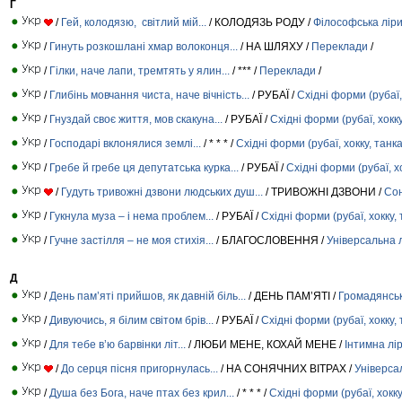
Г
/
Гей, колодязю, світлий мій...
/ КОЛОДЯЗЬ РОДУ /
Філософська лір
/
Гинуть розкошлані хмар волоконця...
/ НА ШЛЯХУ /
Переклади
/
/
Гілки, наче лапи, тремтять у ялин...
/ *** /
Переклади
/
/
Глибінь мовчання чиста, наче вічність...
/ РУБАЇ /
Східні форми (рубаї,
/
Гнуздай своє життя, мов скакуна...
/ РУБАЇ /
Східні форми (рубаї, хокку
/
Господарі вклонялися землі...
/ * * * /
Східні форми (рубаї, хокку, танка
/
Гребе й гребе ця депутатська курка...
/ РУБАЇ /
Східні форми (рубаї, хо
/
Гудуть тривожні дзвони людських душ...
/ ТРИВОЖНІ ДЗВОНИ /
Со
/
Гукнула муза – і нема проблем...
/ РУБАЇ /
Східні форми (рубаї, хокку, 
/
Гучне застілля – не моя стихія...
/ БЛАГОСЛОВЕННЯ /
Універсальна 
Д
/
День пам’яті прийшов, як давній біль...
/ ДЕНЬ ПАМ’ЯТІ /
Громадянськ
/
Дивуючись, я білим світом брів...
/ РУБАЇ /
Східні форми (рубаї, хокку, 
/
Для тебе в’ю барвінки літ...
/ ЛЮБИ МЕНЕ, КОХАЙ МЕНЕ /
Інтимна лі
/
До серця пісня пригорнулась...
/ НА СОНЯЧНИХ ВІТРАХ /
Універса
/
Душа без Бога, наче птах без крил...
/ * * * /
Східні форми (рубаї, хокку