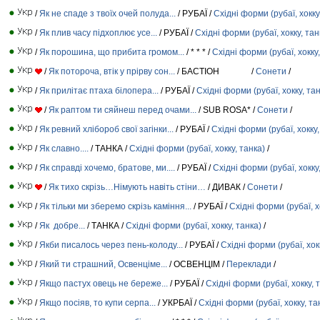
/
Як не спаде з твоїх очей полуда...
/ РУБАЇ /
Східні форми (рубаї, хокку
/
Як плив часу підхоплює усе...
/ РУБАЇ /
Східні форми (рубаї, хокку, тан
/
Як порошина, що прибита громом...
/ * * * /
Східні форми (рубаї, хокку,
/
Як потороча, втік у прірву сон...
/ БАСТІОН /
Сонети
/
/
Як прилітає птаха білопера...
/ РУБАЇ /
Східні форми (рубаї, хокку, та
/
Як раптом ти сяйнеш перед очами...
/ SUB ROSA* /
Сонети
/
/
Як ревний хлібороб свої загінки...
/ РУБАЇ /
Східні форми (рубаї, хокку,
/
Як славно....
/ ТАНКА /
Східні форми (рубаї, хокку, танка)
/
/
Як справді хочемо, братове, ми....
/ РУБАЇ /
Східні форми (рубаї, хокку
/
Як тихо скрізь…Німують навіть стіни…
/ ДИВАК /
Сонети
/
/
Як тільки ми зберемо скрізь каміння...
/ РУБАЇ /
Східні форми (рубаї, х
/
Як добре...
/ ТАНКА /
Східні форми (рубаї, хокку, танка)
/
/
Якби писалось через пень-колоду...
/ РУБАЇ /
Східні форми (рубаї, хок
/
Який ти страшний, Освенціме...
/ ОСВЕНЦІМ /
Переклади
/
/
Якщо пастух овець не береже...
/ РУБАЇ /
Східні форми (рубаї, хокку, 
/
Якщо посіяв, то купи серпа...
/ УКРБАЇ /
Східні форми (рубаї, хокку, та