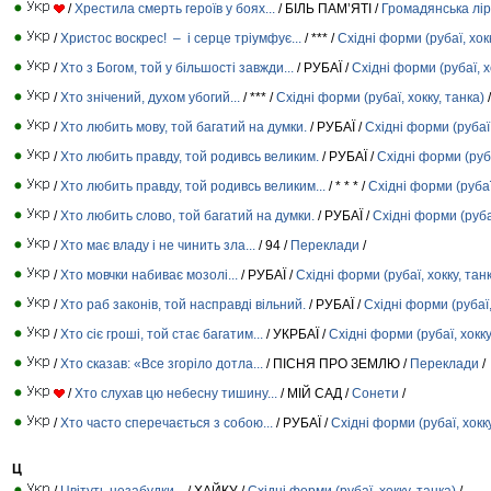
/
Хрестила смерть героїв у боях...
/ БІЛЬ ПАМ’ЯТІ /
Громадянська лі
/
Христос воскрес! – і серце тріумфує...
/ *** /
Східні форми (рубаї, хокк
/
Хто з Богом, той у більшості завжди...
/ РУБАЇ /
Східні форми (рубаї, х
/
Хто знічений, духом убогий...
/ *** /
Східні форми (рубаї, хокку, танка)
/
/
Хто любить мову, той багатий на думки.
/ РУБАЇ /
Східні форми (рубаї,
/
Хто любить правду, той родивсь великим.
/ РУБАЇ /
Східні форми (руба
/
Хто любить правду, той родивсь великим...
/ * * * /
Східні форми (рубаї,
/
Хто любить слово, той багатий на думки.
/ РУБАЇ /
Східні форми (рубаї
/
Хто має владу і не чинить зла...
/ 94 /
Переклади
/
/
Хто мовчки набиває мозолі...
/ РУБАЇ /
Східні форми (рубаї, хокку, тан
/
Хто раб законів, той насправді вільний.
/ РУБАЇ /
Східні форми (рубаї,
/
Хто сіє гроші, той стає багатим...
/ УКРБАЇ /
Східні форми (рубаї, хокку
/
Хто сказав: «Все згоріло дотла...
/ ПІСНЯ ПРО ЗЕМЛЮ /
Переклади
/
/
Хто слухав цю небесну тишину...
/ МІЙ САД /
Сонети
/
/
Хто часто сперечається з собою...
/ РУБАЇ /
Східні форми (рубаї, хокку
Ц
/
Цвітуть незабудки...
/ ХАЙКУ /
Східні форми (рубаї, хокку, танка)
/