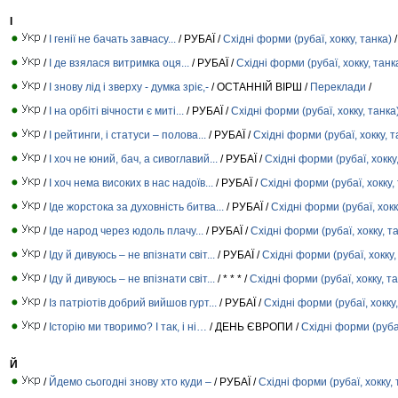
І
/
І генії не бачать завчасу...
/ РУБАЇ /
Східні форми (рубаї, хокку, танка)
/
/
І де взялася витримка оця...
/ РУБАЇ /
Східні форми (рубаї, хокку, танк
/
І знову лід і зверху - думка зріє,-
/ ОСТАННІЙ ВІРШ /
Переклади
/
/
І на орбіті вічности є миті...
/ РУБАЇ /
Східні форми (рубаї, хокку, танка
/
І рейтинги, і статуси – полова...
/ РУБАЇ /
Східні форми (рубаї, хокку, т
/
І хоч не юний, бач, а сивоглавий...
/ РУБАЇ /
Східні форми (рубаї, хокку
/
І хоч нема високих в нас надоїв...
/ РУБАЇ /
Східні форми (рубаї, хокку,
/
Іде жорстока за духовність битва...
/ РУБАЇ /
Східні форми (рубаї, хокк
/
Іде народ через юдоль плачу...
/ РУБАЇ /
Східні форми (рубаї, хокку, т
/
Іду й дивуюсь – не впізнати світ...
/ РУБАЇ /
Східні форми (рубаї, хокку,
/
Іду й дивуюсь – не впізнати світ...
/ * * * /
Східні форми (рубаї, хокку, т
/
Із патріотів добрий вийшов гурт...
/ РУБАЇ /
Східні форми (рубаї, хокку,
/
Історію ми творимо? І так, і ні…
/ ДЕНЬ ЄВРОПИ /
Східні форми (рубаї
Й
/
Йдемо сьогодні знову хто куди –
/ РУБАЇ /
Східні форми (рубаї, хокку, 