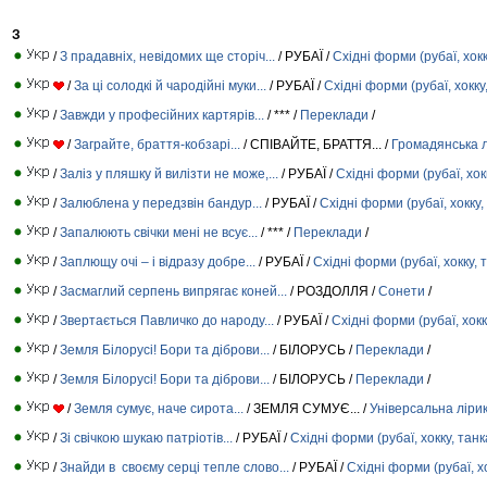
З
/
З прадавніх, невідомих ще сторіч...
/ РУБАЇ /
Східні форми (рубаї, хокк
/
За ці солодкі й чародійні муки...
/ РУБАЇ /
Східні форми (рубаї, хокку
/
Завжди у професійних картярів...
/ *** /
Переклади
/
/
Заграйте, браття-кобзарі...
/ СПІВАЙТЕ, БРАТТЯ... /
Громадянська л
/
Заліз у пляшку й вилізти не може,...
/ РУБАЇ /
Східні форми (рубаї, хок
/
Залюблена у передзвін бандур...
/ РУБАЇ /
Східні форми (рубаї, хокку,
/
Запалюють свічки мені не всує...
/ *** /
Переклади
/
/
Заплющу очі – і відразу добре...
/ РУБАЇ /
Східні форми (рубаї, хокку, 
/
Засмаглий серпень випрягає коней...
/ РОЗДОЛЛЯ /
Сонети
/
/
Звертається Павличко до народу...
/ РУБАЇ /
Східні форми (рубаї, хокк
/
Земля Білорусі! Бори та діброви...
/ БІЛОРУСЬ /
Переклади
/
/
Земля Білорусі! Бори та діброви...
/ БІЛОРУСЬ /
Переклади
/
/
Земля сумує, наче сирота...
/ ЗЕМЛЯ СУМУЄ... /
Універсальна ліри
/
Зі свічкою шукаю патріотів...
/ РУБАЇ /
Східні форми (рубаї, хокку, танк
/
Знайди в своєму серці тепле слово...
/ РУБАЇ /
Східні форми (рубаї, хо