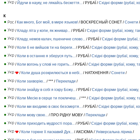
/
Йдучи в науку, не лякайсь бескеття...
/ РУБАЇ /
Східні форми (рубаї, хо
К
/
Как много, Бог мой, в мире языков!
/ ВОСКРЕСНЫЙ СОНЕТ /
Сонети
/
/
Кладу літа у копи, як жнивар...
/ РУБАЇ /
Східні форми (рубаї, хокку, та
/
Кладу, немов калач, пшеничне слово...
/ РУБАЇ /
Східні форми (рубаї, 
/
Коли б не вийшов ти на береги...
/ РУБАЇ /
Східні форми (рубаї, хокку,
/
Коли в останню я зберуся путь...
/ РУБАЇ /
Східні форми (рубаї, хокку,
/
Коли вогонь у слові не горить...
/ РУБАЇ /
Східні форми (рубаї, хокку, т
/
Коли душа розкрилюється в небі...
/ НАТХНЕННЯ /
Сонети
/
/
Коли захворію...
/ *** /
Переклади
/
/
Коли знайду в собі я іскру Божу...
/ РУБАЇ /
Східні форми (рубаї, хокку,
/
Коли Месію в серце ти покличеш...
/ *** /
Східні форми (рубаї, хокку, т
/
Коли ми входимо в своє безсмертя...
/ РУБАЇ /
Східні форми (рубаї, хо
/
Коли мову свою...
/ ПРО РІДНУ МОВУ /
Переклади
/
/
Коли приходить мудрості пора...
/ РУБАЇ /
Східні форми (рубаї, хокку,
/
Коли торкне її ласкавий Дух...
/ АКСІОМА /
Універсальна лірика
/