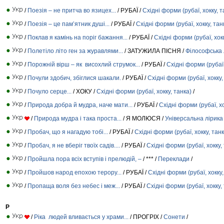
/
Поезія – не притча во язицех...
/ РУБАЇ /
Східні форми (рубаї, хокку, т
/
Поезія – це пам’ятник душі...
/ РУБАЇ /
Східні форми (рубаї, хокку, тан
/
Поклав я камінь на поріг бажання...
/ РУБАЇ /
Східні форми (рубаї, хокк
/
Полетіло літо ген за журавлями...
/ ЗАТУЖИЛА ПІСНЯ /
Філософська 
/
Порожній вірш – як висохлий струмок...
/ РУБАЇ /
Східні форми (рубаї,
/
Почули здобич, збіглися шакали.
/ РУБАЇ /
Східні форми (рубаї, хокку,
/
Почуло серце...
/ ХОКУ /
Східні форми (рубаї, хокку, танка)
/
/
Природа добра й мудра, наче мати...
/ РУБАЇ /
Східні форми (рубаї, хо
/
Природа мудра і така проста...
/ Я МОЛЮСЯ /
Універсальна лірика
/
Пробач, що я нагадую тобі...
/ РУБАЇ /
Східні форми (рубаї, хокку, танк
/
Пробач, я не вберіг твоїх садів....
/ РУБАЇ /
Східні форми (рубаї, хокку,
/
Пройшла пора всіх вступів і прелюдій, –
/ *** /
Переклади
/
/
Пройшов народ епохою терору...
/ РУБАЇ /
Східні форми (рубаї, хокку,
/
Пропаща воля без небес і меж...
/ РУБАЇ /
Східні форми (рубаї, хокку,
Р
/
Ріка людей вливається у храми...
/ ПРОГРІХ /
Сонети
/