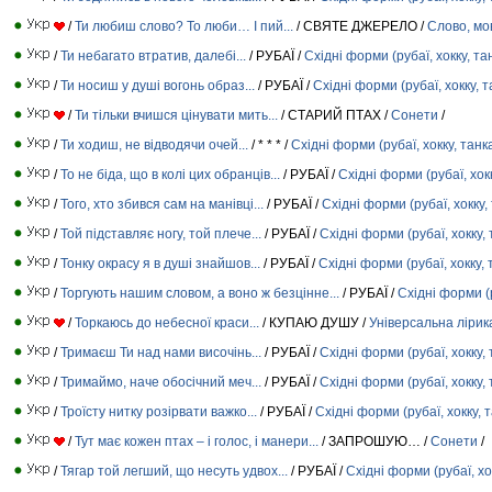
/
Ти любиш слово? То люби… І пий...
/ СВЯТЕ ДЖЕРЕЛО /
Слово, мо
/
Ти небагато втратив, далебі...
/ РУБАЇ /
Східні форми (рубаї, хокку, та
/
Ти носиш у душі вогонь образ...
/ РУБАЇ /
Східні форми (рубаї, хокку, т
/
Ти тільки вчишся цінувати мить...
/ СТАРИЙ ПТАХ /
Сонети
/
/
Ти ходиш, не відводячи очей...
/ * * * /
Східні форми (рубаї, хокку, танк
/
То не біда, що в колі цих обранців...
/ РУБАЇ /
Східні форми (рубаї, хокк
/
Того, хто збився сам на манівці...
/ РУБАЇ /
Східні форми (рубаї, хокку,
/
Той підставляє ногу, той плече...
/ РУБАЇ /
Східні форми (рубаї, хокку, 
/
Тонку окрасу я в душі знайшов...
/ РУБАЇ /
Східні форми (рубаї, хокку, 
/
Торгують нашим словом, а воно ж безцінне...
/ РУБАЇ /
Східні форми (р
/
Торкаюсь до небесної краси...
/ КУПАЮ ДУШУ /
Універсальна лірик
/
Тримаєш Ти над нами височінь...
/ РУБАЇ /
Східні форми (рубаї, хокку, 
/
Тримаймо, наче обосічний меч...
/ РУБАЇ /
Східні форми (рубаї, хокку, 
/
Троїсту нитку розірвати важко...
/ РУБАЇ /
Східні форми (рубаї, хокку, 
/
Тут має кожен птах – і голос, і манери...
/ ЗАПРОШУЮ… /
Сонети
/
/
Тягар той легший, що несуть удвох...
/ РУБАЇ /
Східні форми (рубаї, хо