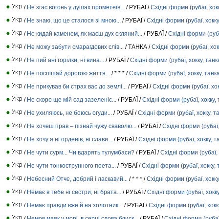
/
Не згас вогонь у душах прометеїв...
/ РУБАЇ /
Східні форми (рубаї, хокк
/
Не знаю, що це сталося зі мною...
/ РУБАЇ /
Східні форми (рубаї, хокку
/
Не кидай каменем, як маєш дух скляний...
/ РУБАЇ /
Східні форми (руба
/
Не можу забути смарагдових слів...
/ ТАНКА /
Східні форми (рубаї, хок
/
Не пий ані горілки, ні вина...
/ РУБАЇ /
Східні форми (рубаї, хокку, танк
/
Не поспішай дорогою життя...
/ * * * /
Східні форми (рубаї, хокку, танк
/
Не прикував би страх вас до землі...
/ РУБАЇ /
Східні форми (рубаї, хок
/
Не скоро ще мій сад зазеленіє...
/ РУБАЇ /
Східні форми (рубаї, хокку, 
/
Не ухиляюсь, не боюсь огуди...
/ РУБАЇ /
Східні форми (рубаї, хокку, т
/
Не хочеш прав – пізнай чужу сваволю...
/ РУБАЇ /
Східні форми (рубаї,
/
Не хочу я ні орденів, ні слави...
/ РУБАЇ /
Східні форми (рубаї, хокку, т
/
Не чути сурм... Чи вдарять тулумбаси?
/ РУБАЇ /
Східні форми (рубаї, 
/
Не чути тонкострунного поета...
/ РУБАЇ /
Східні форми (рубаї, хокку, 
/
Небесний Отче, добрий і ласкавий...
/ * * * /
Східні форми (рубаї, хокку
/
Немає в тебе ні сестри, ні брата...
/ РУБАЇ /
Східні форми (рубаї, хокку
/
Немає правди вже й на золотник...
/ РУБАЇ /
Східні форми (рубаї, хокк
/
Немов маяк у морі, в серці слова блиск...
/ РУБАЇ /
Східні форми (рубаї,