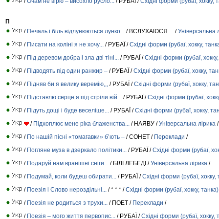
/
Очам не вірю – висохло русло...
/ РУБАЇ /
Східні форми (рубаї, хокку, 
П
/
Печаль і біль відлунюються лунко...
/ ВСЛУХАЮСЯ… /
Універсальна 
/
Писати на коліні я не хочу...
/ РУБАЇ /
Східні форми (рубаї, хокку, танк
/
Під деревом добра і зла дві тіні...
/ РУБАЇ /
Східні форми (рубаї, хокку,
/
Підводять під один ранжир –
/ РУБАЇ /
Східні форми (рубаї, хокку, тан
/
Підняв би я велику веремію,,,
/ РУБАЇ /
Східні форми (рубаї, хокку, тан
/
Підставлю серце я під стріли вій...
/ РУБАЇ /
Східні форми (рубаї, хокку
/
Підуть дощі і буде веселіше...
/ РУБАЇ /
Східні форми (рубаї, хокку, та
/
Підхоплює мене ріка блаженства...
/ НАЯВУ /
Універсальна лірика
/
/
По нашій пісні «томагавки» б’ють –
/ СОНЕТ /
Переклади
/
/
Погляне муза в дзеркало політики...
/ РУБАЇ /
Східні форми (рубаї, хок
/
Подаруй нам вранішні сніги...
/ БІЛІ ЛЕБЕДІ /
Універсальна лірика
/
/
Подумай, коли будеш обирати...
/ РУБАЇ /
Східні форми (рубаї, хокку, 
/
Поезія і Слово нероздільні...
/ * * * /
Східні форми (рубаї, хокку, танка)
/
Поезія не родиться з трухи...
/ ПОЕТ /
Переклади
/
/
Поезія – мого життя первопис...
/ РУБАЇ /
Східні форми (рубаї, хокку, 