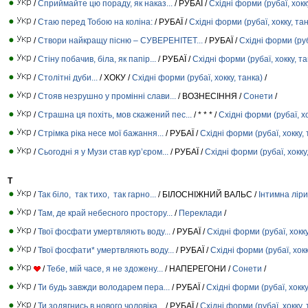
/
Сприймайте цю пораду, як наказ...
/ РУБАЇ /
Східні форми (рубаї, хокк
/
Стаю перед Тобою на коліна:
/ РУБАЇ /
Східні форми (рубаї, хокку, та
/
Створи найкращу пісню – СУВЕРЕНІТЕТ...
/ РУБАЇ /
Східні форми (руб
/
Стіну побачив, біла, як папір...
/ РУБАЇ /
Східні форми (рубаї, хокку, та
/
Столітні дуби...
/ ХОКУ /
Східні форми (рубаї, хокку, танка)
/
/
Стояв незрушно у промінні слави...
/ ВОЗНЕСІННЯ /
Сонети
/
/
Страшна ця похіть, мов скажений пес...
/ * * * /
Східні форми (рубаї, хо
/
Стрімка ріка несе мої бажання...
/ РУБАЇ /
Східні форми (рубаї, хокку, 
/
Сьогодні я у Музи став кур’єром...
/ РУБАЇ /
Східні форми (рубаї, хокку
Т
/
Так біло, так тихо, так гарно...
/ БІЛОСНІЖНИЙ ВАЛЬС /
Інтимна ліри
/
Там, де край небесного простору...
/
Переклади
/
/
Твої фосфати умертвляють воду...
/ РУБАЇ /
Східні форми (рубаї, хокку
/
Твої фосфати* умертвляють воду...
/ РУБАЇ /
Східні форми (рубаї, хокк
/
Тебе, мій часе, я не здожену...
/ НАПЕРЕГОНИ /
Сонети
/
/
Ти будь завжди володарем пера...
/ РУБАЇ /
Східні форми (рубаї, хокку
/
Ти зодягнись в нового чоловіка...
/ РУБАЇ /
Східні форми (рубаї, хокку, 