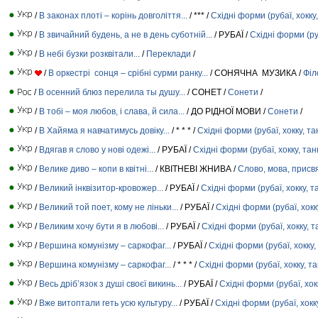
/
В законах плоті – корінь довголіття...
/ *** /
Східні форми (рубаї, хокку,
/
В звичайний будень, а не в день суботній...
/ РУБАЇ /
Східні форми (руб
/
В небі бузки розквітали...
/
Переклади
/
/
В оркестрі сонця – срібні сурми ранку...
/ СОНЯЧНА МУЗИКА /
Філ
/
В осенний блюз перелила ты душу...
/ СОНЕТ /
Сонети
/
/
В тобі – моя любов, і слава, й сила...
/ ДО РІДНОЇ МОВИ /
Сонети
/
/
В Хайяма я навчатимусь довіку...
/ * * * /
Східні форми (рубаї, хокку, та
/
Вдягав я слово у нові одежі...
/ РУБАЇ /
Східні форми (рубаї, хокку, тан
/
Велике диво – копи в квітні...
/ КВІТНЕВІ ЖНИВА /
Слово, мова, присв
/
Великий інквізитор-кровожер...
/ РУБАЇ /
Східні форми (рубаї, хокку, т
/
Великий той поет, кому не ліньки...
/ РУБАЇ /
Східні форми (рубаї, хокк
/
Великим хочу бути я в любові...
/ РУБАЇ /
Східні форми (рубаї, хокку, т
/
Вершина комунізму – саркофаг...
/ РУБАЇ /
Східні форми (рубаї, хокку,
/
Вершина комунізму – саркофаг...
/ * * * /
Східні форми (рубаї, хокку, та
/
Весь дріб’язок з душі своєї викинь...
/ РУБАЇ /
Східні форми (рубаї, хок
/
Вже витоптали геть усю культуру...
/ РУБАЇ /
Східні форми (рубаї, хокк