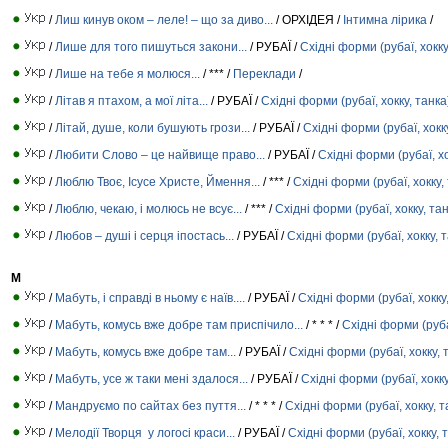
/
Лиш кинув оком – леле! – що за диво...
/ ОРХІДЕЯ /
Інтимна лірика
/
/
Лише для того пишуться закони...
/ РУБАЇ /
Східні форми (рубаї, хокку
/
Лише на тебе я молюся...
/ *** /
Переклади
/
/
Літав я птахом, а мої літа...
/ РУБАЇ /
Східні форми (рубаї, хокку, танка
/
Літай, душе, коли бушують грози...
/ РУБАЇ /
Східні форми (рубаї, хокк
/
Любити Слово – це найвище право...
/ РУБАЇ /
Східні форми (рубаї, хо
/
Люблю Твоє, Ісусе Христе, Ймення...
/ *** /
Східні форми (рубаї, хокку,
/
Люблю, чекаю, і молюсь не всує...
/ *** /
Східні форми (рубаї, хокку, та
/
Любов – душі і серця іпостась...
/ РУБАЇ /
Східні форми (рубаї, хокку, 
М
/
Мабуть, і справді в ньому є наїв....
/ РУБАЇ /
Східні форми (рубаї, хокку
/
Мабуть, комусь вже добре там приспічило...
/ * * * /
Східні форми (руба
/
Мабуть, комусь вже добре там...
/ РУБАЇ /
Східні форми (рубаї, хокку, 
/
Мабуть, усе ж таки мені здалося...
/ РУБАЇ /
Східні форми (рубаї, хокку
/
Мандруємо по сайтах без пуття...
/ * * * /
Східні форми (рубаї, хокку, т
/
Мелодії Творця у логосі краси...
/ РУБАЇ /
Східні форми (рубаї, хокку, 