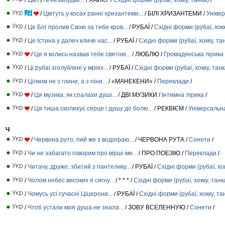
/
Цвітуть у косах ранні хризантеми...
/ БІЛІ ХРИЗАНТЕМИ /
Універ
/
Це Бог пролив Свою за тебе кров...
/ РУБАЇ /
Східні форми (рубаї, хокк
/
Це Істина у далеч кличе нас...
/ РУБАЇ /
Східні форми (рубаї, хокку, та
/
Це я колись назвав тебе святою...
/ ЛЮБЛЮ /
Громадянська лірика
/
Ці рубаї зголублені у мріях...
/ РУБАЇ /
Східні форми (рубаї, хокку, танк
/
Цілком не з глини, а з піни...
/ «МАНЕКЕНИ» /
Переклади
/
/
Ця музика, як спалахи душі...
/ ДВІ МУЗИКИ /
Інтимна лірика
/
/
Ця тиша сколихує серце і душу до болю...
/ РЕКВІЄМ /
Універсальн
Ч
/
Червона руто, пий же з водограю...
/ ЧЕРВОНА РУТА /
Сонети
/
/
Чи не забагато говорим про вірші ми...
/ ПРО ПОЕЗІЮ /
Переклади
/
/
Читачу, друже, збитий з пантелику...
/ РУБАЇ /
Східні форми (рубаї, хок
/
Чолом небес високих я сягну...
/ * * * /
Східні форми (рубаї, хокку, танк
/
Чомусь усі сучасні Ціцерони...
/ РУБАЇ /
Східні форми (рубаї, хокку, та
/
Чтоб устали моя душа не знала...
/ ЗОВУ ВСЕЛЕННУЮ /
Сонети
/