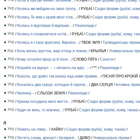
/
Коли я був ще юним і зеленим...
/ РУБАЇ /
Східні форми (рубаї, хокку, 
/
Колись ми вийдем на свою тропу...
/ РУБАЇ /
Східні форми (рубаї, хокк
/
Колись Ти жив у храмі мого тіла...
/ РУБАЇ /
Східні форми (рубаї, хокку,
/
Колись я відспіваю й відіграю...
/
Переклади
/
/
Колись я похвалитися хотів...
/ РУБАЇ /
Східні форми (рубаї, хокку, тан
/
Колись я стану краплею, Вкраїно...
/ ТВОЄ ІМ'Я /
Громадянська лірика
/
Коль жизнь грустна, жар-птицу я ловлю,
/ КРЫЛЬЯ /
Універсальна лір
/
Кому потрібні вірші ці й пісні...
/ СЛОВО ПІЇТА /
Сонети
/
/
Кораблі на відчал – і лягають на курс, –
/ *** /
Переклади
/
/
Король, що довго так раніш над нами правив...
/ ПІСНЯ ПРО КРОХІЙ 
/
Кохались два серця, холодне й гаряче...
/ ДВА СЕРЦЯ /
Інтимна лірик
/
Криниці –
/ СЛЬОЗИ ЗЕМЛІ /
Переклади
/
/
Крихка посудина мого життя...
/ РУБАЇ /
Східні форми (рубаї, хокку, та
/
Куди не кинь, то влучиш...
/ РУБАЇ /
Східні форми (рубаї, хокку, танка)
Л
/
Лежить на ліжку...
/ ХАЙКУ /
Східні форми (рубаї, хокку, танка)
/
/
Летять слова, крилаті і безкрилі...
/ ДИВО /
Універсальна лірика
/