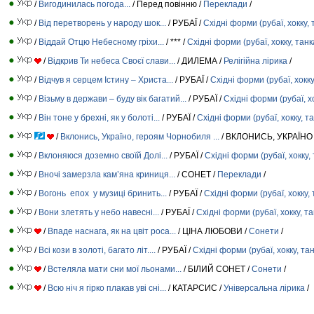
/
Вигодинилась погода...
/ Перед повінню /
Переклади
/
/
Від перетворень у народу шок...
/ РУБАЇ /
Східні форми (рубаї, хокку, 
/
Віддай Отцю Небесному гріхи...
/ *** /
Східні форми (рубаї, хокку, танк
/
Відкрив Ти небеса Своєї слави...
/ ДИЛЕМА /
Релігійна лірика
/
/
Відчув я серцем Істину – Христа...
/ РУБАЇ /
Східні форми (рубаї, хокку
/
Візьму в держави – буду вік багатий...
/ РУБАЇ /
Східні форми (рубаї, хо
/
Він тоне у брехні, як у болоті...
/ РУБАЇ /
Східні форми (рубаї, хокку, т
/
Вклонись, Україно, героям Чорнобиля ...
/ ВКЛОНИСЬ, УКРАЇНО
/
Вклоняюся доземно своїй Долі...
/ РУБАЇ /
Східні форми (рубаї, хокку,
/
Вночі замерзла кам’яна криниця...
/ СОНЕТ /
Переклади
/
/
Вогонь епох у музиці бринить...
/ РУБАЇ /
Східні форми (рубаї, хокку, 
/
Вони злетять у небо навесні...
/ РУБАЇ /
Східні форми (рубаї, хокку, та
/
Впаде наснага, як на цвіт роса...
/ ЦІНА ЛЮБОВИ /
Сонети
/
/
Всі кози в золоті, багато літ....
/ РУБАЇ /
Східні форми (рубаї, хокку, та
/
Встеляла мати сни мої льонами...
/ БІЛИЙ СОНЕТ /
Сонети
/
/
Всю ніч я гірко плакав уві сні...
/ КАТАРСИС /
Універсальна лірика
/