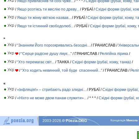
/
Якщо привласнив ти собі чуже...
/ * * * /
Східні форми (рубаї, хокку, та
/
Якщо розтіксь ти мислію по древу...
/ РУБАЇ /
Східні форми (рубаї, хокк
/
Якщо ти жінку квіткою назвав...
/ РУБАЇ /
Східні форми (рубаї, хокку, т
/
Якщо ти істинний свободолюб...
/ РУБАЇ /
Східні форми (рубаї, хокку, 
“
/
“Знанням Його порозкривались безодні...
/ ГРАНИСЛАВ /
Універсаль
/
“Серце радісне душу лікує..."
/ ГРАНИСЛАВ /
Релігійна лірика
/
/
“Хто перемагає світ...
/ ТАНКА /
Східні форми (рубаї, хокку, танка)
/
/
“Хто ходить невинний, той буде спасенний..."
/ ГРАНИСЛАВ /
Релі
«
/
«Інфляція!» – стрибають радо злидні...
/ РУБАЇ /
Східні форми (рубаї, 
/
«Ніхто не може двом панам служити»...
/ * * * /
Східні форми (рубаї, хо
2003-2026
© Poezia.ORG
Концепцiя
Микола 