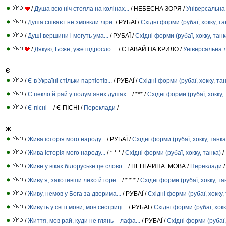
/
Душа всю ніч стояла на колінах...
/ НЕБЕСНА ЗОРЯ /
Універсальна
/
Душа співає і не змовкли ліри.
/ РУБАЇ /
Східні форми (рубаї, хокку, та
/
Душі вершини і могуть ума...
/ РУБАЇ /
Східні форми (рубаї, хокку, танк
/
Дякую, Боже, уже підросло....
/ СТАВАЙ НА КРИЛО /
Універсальна 
Є
/
Є в Україні стільки партіотів...
/ РУБАЇ /
Східні форми (рубаї, хокку, та
/
Є пекло й рай у полум’яних душах...
/ *** /
Східні форми (рубаї, хокку,
/
Є пісні –
/ Є ПІСНІ /
Переклади
/
Ж
/
Жива історія мого народу...
/ РУБАЇ /
Східні форми (рубаї, хокку, танка
/
Жива історія мого народу...
/ * * * /
Східні форми (рубаї, хокку, танка)
/
/
Живе у віках білоруське це слово...
/ НЕНЬЧИНА МОВА /
Переклади
/
/
Живу я, закотивши лихо й горе...
/ * * * /
Східні форми (рубаї, хокку, та
/
Живу, немов у Бога за дверима...
/ РУБАЇ /
Східні форми (рубаї, хокку,
/
Живуть у світі мови, мов сестриці...
/ РУБАЇ /
Східні форми (рубаї, хокк
/
Життя, мов рай, куди не глянь – лафа...
/ РУБАЇ /
Східні форми (рубаї,