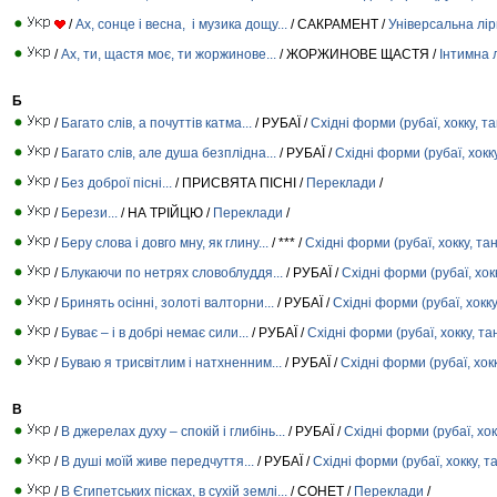
/
Ах, сонце і весна, і музика дощу...
/ САКРАМЕНТ /
Універсальна лір
/
Ах, ти, щастя моє, ти жоржинове...
/ ЖОРЖИНОВЕ ЩАСТЯ /
Інтимна 
Б
/
Багато слів, а почуттів катма...
/ РУБАЇ /
Східні форми (рубаї, хокку, та
/
Багато слів, але душа безплідна...
/ РУБАЇ /
Східні форми (рубаї, хокку
/
Без доброї пісні...
/ ПРИСВЯТА ПІСНІ /
Переклади
/
/
Берези...
/ НА ТРІЙЦЮ /
Переклади
/
/
Беру слова і довго мну, як глину...
/ *** /
Східні форми (рубаї, хокку, та
/
Блукаючи по нетрях словоблуддя...
/ РУБАЇ /
Східні форми (рубаї, хокк
/
Бринять осінні, золоті валторни...
/ РУБАЇ /
Східні форми (рубаї, хокку
/
Буває – і в добрі немає сили...
/ РУБАЇ /
Східні форми (рубаї, хокку, та
/
Буваю я трисвітлим і натхненним...
/ РУБАЇ /
Східні форми (рубаї, хокк
В
/
В джерелах духу – спокій і глибінь...
/ РУБАЇ /
Східні форми (рубаї, хок
/
В душі моїй живе передчуття...
/ РУБАЇ /
Східні форми (рубаї, хокку, т
/
В Єгипетських пісках, в сухій землі...
/ СОНЕТ /
Переклади
/