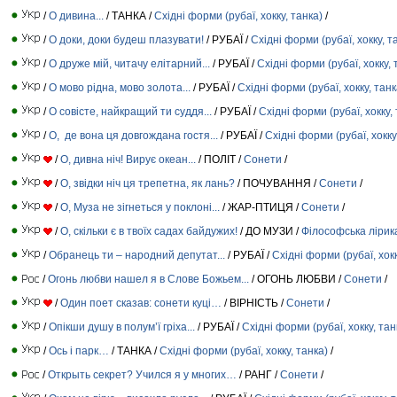
/
О дивина...
/ ТАНКА /
Східні форми (рубаї, хокку, танка)
/
/
О доки, доки будеш плазувати!
/ РУБАЇ /
Східні форми (рубаї, хокку, т
/
О друже мій, читачу елітарний...
/ РУБАЇ /
Східні форми (рубаї, хокку, 
/
О мово рідна, мово золота...
/ РУБАЇ /
Східні форми (рубаї, хокку, танк
/
О совісте, найкращий ти суддя...
/ РУБАЇ /
Східні форми (рубаї, хокку,
/
О, де вона ця довгождана гостя...
/ РУБАЇ /
Східні форми (рубаї, хокку
/
О, дивна ніч! Вирує океан...
/ ПОЛІТ /
Сонети
/
/
О, звідки ніч ця трепетна, як лань?
/ ПОЧУВАННЯ /
Сонети
/
/
О, Муза не зігнеться у поклоні...
/ ЖАР-ПТИЦЯ /
Сонети
/
/
О, скільки є в твоїх садах байдужих!
/ ДО МУЗИ /
Філософська лірик
/
Обранець ти – народний депутат...
/ РУБАЇ /
Східні форми (рубаї, хокк
/
Огонь любви нашел я в Слове Божьем...
/ ОГОНЬ ЛЮБВИ /
Сонети
/
/
Один поет сказав: сонети куці…
/ ВІРНІСТЬ /
Сонети
/
/
Опікши душу в полум’ї гріха...
/ РУБАЇ /
Східні форми (рубаї, хокку, тан
/
Ось і парк…
/ ТАНКА /
Східні форми (рубаї, хокку, танка)
/
/
Открыть секрет? Учился я у многих…
/ РАНГ /
Сонети
/