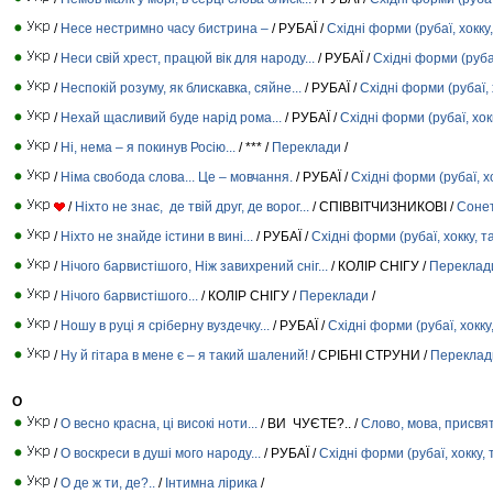
/
Несе нестримно часу бистрина –
/ РУБАЇ /
Східні форми (рубаї, хокку,
/
Неси свій хрест, працюй вік для народу...
/ РУБАЇ /
Східні форми (рубаї
/
Неспокій розуму, як блискавка, сяйне...
/ РУБАЇ /
Східні форми (рубаї, 
/
Нехай щасливий буде нарід рома...
/ РУБАЇ /
Східні форми (рубаї, хок
/
Ні, нема – я покинув Росію...
/ *** /
Переклади
/
/
Німа свобода слова... Це – мовчання.
/ РУБАЇ /
Східні форми (рубаї, хо
/
Ніхто не знає, де твій друг, де ворог...
/ СПІВВІТЧИЗНИКОВІ /
Соне
/
Ніхто не знайде істини в вині...
/ РУБАЇ /
Східні форми (рубаї, хокку, т
/
Нічого барвистішого, Ніж завихрений сніг...
/ КОЛІР СНІГУ /
Переклад
/
Нічого барвистішого...
/ КОЛІР СНІГУ /
Переклади
/
/
Ношу в руці я сріберну вуздечку...
/ РУБАЇ /
Східні форми (рубаї, хокку
/
Ну й гітара в мене є – я такий шалений!
/ СРІБНІ СТРУНИ /
Переклад
О
/
О весно красна, ці високі ноти...
/ ВИ ЧУЄТЕ?.. /
Слово, мова, присвя
/
О воскреси в душі мого народу...
/ РУБАЇ /
Східні форми (рубаї, хокку, 
/
О де ж ти, де?..
/
Інтимна лірика
/