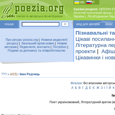
укр
рус
Архівні розділи:
АВТОРИ (П
Золотий поетичний фонд
|
України
|
Лiтоб'єднання Укр
пошук
вхiд для авторiв логін:
Пізнавальні та
Цікаві посилан
Про ресурс poezia.org
|
Новини редколегiї
ресурсу
|
Загальний архiв новин
|
Новим
Літературна пе
авторам
|
Редколегiя, контакти
|
Потрiбно
|
проекти
|
Афіша
Подяки за допомогу та співробітництво
Цікавинки і нов
???
»
(415)
/
Іван Редчиць
Фільтри
: Всі власники авторсь
А
Б
В
Г
Д
Е
Є
Ж
З
І
Ї
Й
К
І
Поет україномовний, Літературний критик (ж