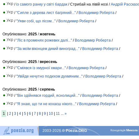
/
із самого ранку у світі бардак
/ Стрибай на лівій нозі /
Андрiй Рассказ
/
"Сипле з дерева лист багряний..."
/
Вoлoдимир Роберта
/
/
"Уяви собі, що лісом..."
/
Вoлoдимир Роберта
/
Опубліковано:
2025
/
жовтень
/
"Ліс в променях рожевих далі..."
/
Вoлoдимир Роберта
/
/
"За моїм віконцем дикий виноград..."
/
Вoлoдимир Роберта
/
Опубліковано:
2025
/
вересень
/
"Сміявся із хмурної хмари..."
/
Вoлoдимир Роберта
/
/
"Увійде нечутно подихом духмяним..."
/
Вoлoдимир Роберта
/
Опубліковано:
2025
/
серпень
/
"Він здійнявся гордий, яснолиций..."
/
Вoлoдимир Роберта
/
/
"Я знаю, що ти не кохаєш нікого..."
/
Вoлoдимир Роберта
/
1
|
2
|
3
|
4
|
5
|
6
|
7
|
8
|
9
|
10
|
11
...
»
2003-2026
© Poezia.ORG
Концепцiя
Микола 