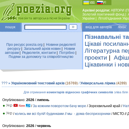
укр
рус
Архівні розділи:
АВТОРИ (П
Золотий поетичний фонд
|
України
|
Лiтоб'єднання Укр
пошук
вхiд для авторiв логін:
Пізнавальні та
Цікаві посилан
Про ресурс poezia.org
|
Новини редколегiї
ресурсу
|
Загальний архiв новин
|
Новим
Літературна пе
авторам
|
Редколегiя, контакти
|
Потрiбно
|
проекти
|
Афіша
Подяки за допомогу та співробітництво
Цікавинки і нов
???
»
Україномовний текстовий архів
(16769)
/
Універсальна лірика
(4289)
Для отримання
коментарів відносно графічних символів
зліва біля
Опубліковано:
2026
/
липень
/
За кожним поворотом бачу море
/ Зорехвильний край /
Нат
/
колись ми всі булИ будинками // мы - дома-беспризорники
/ МІСТО 
Опубліковано:
2026
/
червень