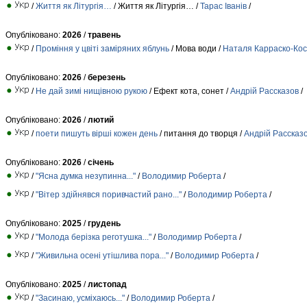
/
Життя як Літургія…
/ Життя як Літургія… /
Тарас Іванів
/
Опубліковано:
2026
/
травень
/
Проміння у цвіті заміряних яблунь
/ Мова води /
Наталя Карраско-Ко
Опубліковано:
2026
/
березень
/
Не дай зимі нищівною рукою
/ Ефект кота, сонет /
Андрiй Рассказов
/
Опубліковано:
2026
/
лютий
/
поети пишуть вірші кожен день
/ питання до творця /
Андрiй Рассказ
Опубліковано:
2026
/
січень
/
"Ясна думка незупинна..."
/
Вoлoдимир Роберта
/
/
"Вітер здійнявся поривчастий рано..."
/
Вoлoдимир Роберта
/
Опубліковано:
2025
/
грудень
/
"Молода берізка реготушка..."
/
Вoлoдимир Роберта
/
/
"Живильна осені утішлива пора..."
/
Вoлoдимир Роберта
/
Опубліковано:
2025
/
листопад
/
"Засинаю, усміхаюсь..."
/
Вoлoдимир Роберта
/