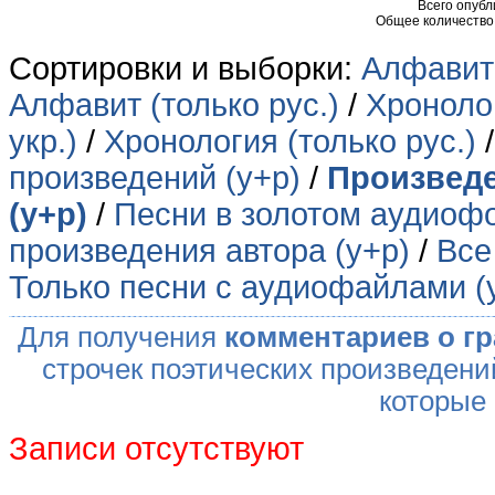
Всего опуб
Общее количество
Сортировки и выборки:
Алфавит 
Алфавит (только рус.)
/
Хронолог
укр.)
/
Хронология (только рус.)
произведений (у+р)
/
Произведе
(у+р)
/
Песни в золотом аудиофо
произведения автора (у+р)
/
Все
Только песни с аудиофайлами (
Для получения
комментариев о г
строчек поэтических произведени
которые
Записи отсутствуют