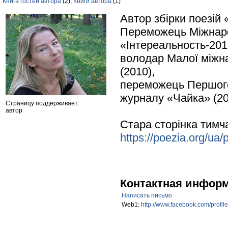
Книга гостей автора
(2),
Книги автора
(1)
Автор збірки поезій 
Переможець Міжнаро
«Інтереальность-201
володар Малої міжна
(2010),
переможець Першого
журналу «Чайка» (20
Страницу поддерживает:
автор
Стара сторінка тимч
https://poezia.org/ua
Контактная инфор
Написать письмо
Web1:
http://www.facebook.com/profi