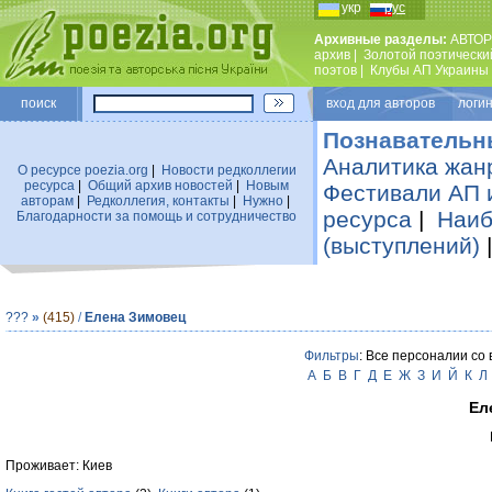
укр
рус
Архивные разделы:
АВТОР
архив
|
Золотой поэтически
поэтов
|
Клубы АП Украины
поиск
вход для авторов логин
Познавательн
Аналитика жан
О ресурсе poezia.org
|
Новости редколлегии
ресурса
|
Общий архив новостей
|
Новым
Фестивали АП 
авторам
|
Редколлегия, контакты
|
Нужно
|
ресурса
|
Наиб
Благодарности за помощь и сотрудничество
(выступлений)
???
»
(415)
/
Елена Зимовец
Фильтры
: Все персоналии со
А
Б
В
Г
Д
Е
Ж
З
И
Й
К
Л
Ел
Проживает: Киев