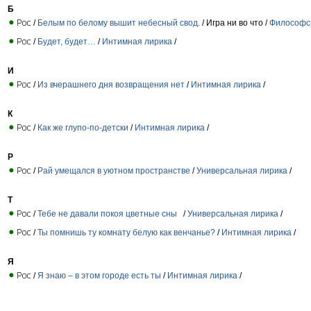
Б
/
Белым по белому вышит небесный свод.
/ Игра ни во что /
Философс
/
Будет, будет…
/
Интимная лирика
/
И
/
Из вчерашнего дня возвращения нет
/
Интимная лирика
/
К
/
Как же глупо-по-детски
/
Интимная лирика
/
Р
/
Рай умещался в уютном пространстве
/
Универсальная лирика
/
Т
/
Тебе не давали покоя цветные сны
/
Универсальная лирика
/
/
Ты помнишь ту комнату белую как венчанье?
/
Интимная лирика
/
Я
/
Я знаю – в этом городе есть ты
/
Интимная лирика
/