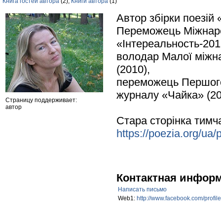
Книга гостей автора
(2),
Книги автора
(1)
Автор збірки поезій 
Переможець Міжнаро
«Інтереальность-201
володар Малої міжна
(2010),
переможець Першого
журналу «Чайка» (20
Страницу поддерживает:
автор
Стара сторінка тимч
https://poezia.org/ua
Контактная инфор
Написать письмо
Web1:
http://www.facebook.com/profi