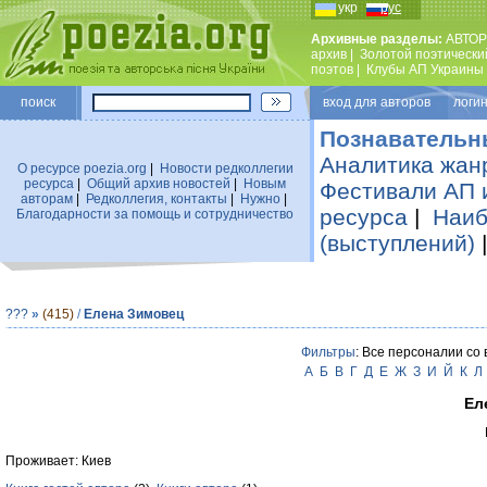
укр
рус
Архивные разделы:
АВТОР
архив
|
Золотой поэтически
поэтов
|
Клубы АП Украины
поиск
вход для авторов логин
Познавательн
Аналитика жан
О ресурсе poezia.org
|
Новости редколлегии
ресурса
|
Общий архив новостей
|
Новым
Фестивали АП 
авторам
|
Редколлегия, контакты
|
Нужно
|
ресурса
|
Наиб
Благодарности за помощь и сотрудничество
(выступлений)
???
»
(415)
/
Елена Зимовец
Фильтры
: Все персоналии со
А
Б
В
Г
Д
Е
Ж
З
И
Й
К
Л
Ел
Проживает: Киев