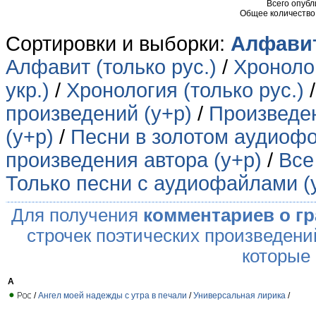
Всего опуб
Общее количество
Сортировки и выборки:
Алфавит
Алфавит (только рус.)
/
Хронолог
укр.)
/
Хронология (только рус.)
произведений (у+р)
/
Произведен
(у+р)
/
Песни в золотом аудиофо
произведения автора (у+р)
/
Все
Только песни с аудиофайлами (
Для получения
комментариев о г
строчек поэтических произведени
которые
А
/
Ангел моей надежды с утра в печали
/
Универсальная лирика
/