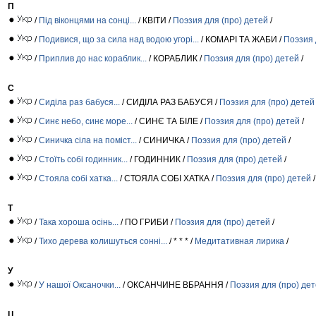
П
/
Під віконцями на сонці...
/ КВІТИ /
Поэзия для (про) детей
/
/
Подивися, що за сила над водою угорі...
/ КОМАРІ ТА ЖАБИ /
Поэзия 
/
Приплив до нас кораблик...
/ КОРАБЛИК /
Поэзия для (про) детей
/
С
/
Сиділа раз бабуся...
/ СИДІЛА РАЗ БАБУСЯ /
Поэзия для (про) детей
/
Синє небо, синє море...
/ СИНЄ ТА БІЛЕ /
Поэзия для (про) детей
/
/
Синичка сіла на поміст...
/ СИНИЧКА /
Поэзия для (про) детей
/
/
Стоїть собі годинник...
/ ГОДИННИК /
Поэзия для (про) детей
/
/
Стояла собі хатка...
/ СТОЯЛА СОБІ ХАТКА /
Поэзия для (про) детей
/
Т
/
Така хороша осінь...
/ ПО ГРИБИ /
Поэзия для (про) детей
/
/
Тихо дерева колишуться сонні...
/ * * * /
Медитативная лирика
/
У
/
У нашої Оксаночки...
/ ОКСАНЧИНЕ ВБРАННЯ /
Поэзия для (про) де
Ц