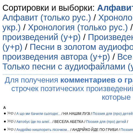
Сортировки и выборки:
Алфавит
Алфавит (только рус.)
/
Хронолог
укр.)
/
Хронология (только рус.)
произведений (у+р)
/
Произведен
(у+р)
/
Песни в золотом аудиофо
произведения автора (у+р)
/
Все
Только песни с аудиофайлами (
Для получения
комментариев о г
строчек поэтических произведени
которые
А
/
А що ми бачили сьогодні...
/ НА НАШІМ ЛУЗІ /
Поэзия для (про) детей
/
Автобус їде по алеї...
/ ВЕСЕЛА АБЕТКА /
Поэзия для (про) детей
/
/
Андрійко нишпорить лісочком...
/ АНДРІЙКО ЙДЕ ПО ГРИБИ /
Поэзия