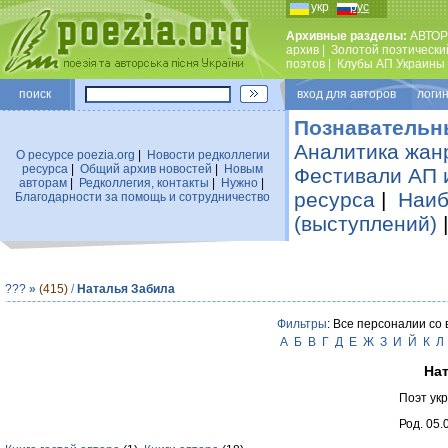
укр
рус
Архивные разделы:
АВТОР
архив
|
Золотой поэтически
поэтов
|
Клубы АП Украины
поиск
вход для авторов логин
Познавательн
Аналитика жан
О ресурсе poezia.org
|
Новости редколлегии
ресурса
|
Общий архив новостей
|
Новым
Фестивали АП 
авторам
|
Редколлегия, контакты
|
Нужно
|
ресурса
|
Наиб
Благодарности за помощь и сотрудничество
(выступлений)
???
»
(415)
/
Наталья Забила
Фильтры
: Все персоналии со
А
Б
В
Г
Д
Е
Ж
З
И
Й
К
Л
На
Поэт ук
Род. 05.