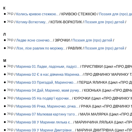
К
/
Колись кривою стежкою...
/ КРИВОЮ СТЕЖКОЮ /
Поэзия для (про) д
/
Котику-Воткотику...
/ КОТИК-ВОРКОТИК /
Поэзия для (про) детей
/
Л
/
Ледве ясне сонечко...
/ ЗІРОЧКИ /
Поэзия для (про) детей
/
/
Лізе, лізе равлик по моріжку...
/ РАВЛИК /
Поэзия для (про) детей
/
М
/
Маринка 01 Ладки, ладоньки, ладусі...
/ ПРИСПІВКИ (Цикл «ПРО ДІВ
/
Маринка 02 Є в нас дівчинка Маринка...
/ ПРО ДІВЧИНКУ МАРИНКУ Т
/
Маринка 03 Пригадай, Мариночко...
/ ПЕРША ЯЛИНКА (Цикл «ПРО Д
/
Маринка 04 Дай, Маринко, мамі ручку...
/ КІЗОНЬКА (Цикл «ПРО ДІВ
/
Маринка 05 На подвір’ї курочки...
/ КУРОЧКИ (Цикл «ПРО ДІВЧИНКУ 
/
Маринка 06 Річка, Мариночко, річка...
/ РІЧКА (Цикл «ПРО ДІВЧИНКУ
/
Маринка 07 Малював картину тато...
/ МАЛА МАЛЯРКА (Цикл «ПРО 
/
Маринка 08 У Маринки лялька є...
/ МАРИНЧИНА ЛЯЛЬКА (Цикл «ПР
/
Маринка 09 У Марини Дмитрівни...
/ МАРИНА ДМИТРІВНА (Цикл «ПР