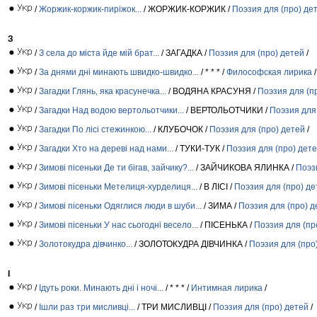
/
Жоржик-коржик-пиріжок...
/ ЖОРЖИК-КОРЖИК /
Поэзия для (про) де
З
/
З села до міста йде мій брат...
/ ЗАГАДКА /
Поэзия для (про) детей
/
/
За днями дні минають швидко-швидко...
/ * * * /
Философская лирика
/
/
Загадки Глянь, яка красунечка...
/ ВОДЯНА КРАСУНЯ /
Поэзия для (п
/
Загадки Над водою вертольотчики...
/ ВЕРТОЛЬОТЧИКИ /
Поэзия для
/
Загадки По лісі стежинкою...
/ КЛУБОЧОК /
Поэзия для (про) детей
/
/
Загадки Хто на дереві над нами...
/ ТУКИ-ТУК /
Поэзия для (про) дет
/
Зимові пісеньки Де ти бігав, зайчику?...
/ ЗАЙЧИКОВА ЯЛИНКА /
Поэз
/
Зимові пісеньки Метелиця-хурделиця...
/ В ЛІСІ /
Поэзия для (про) де
/
Зимові пісеньки Одяглися люди в шуби...
/ ЗИМА /
Поэзия для (про) д
/
Зимові пісеньки У нас сьогодні весело...
/ ПІСЕНЬКА /
Поэзия для (пр
/
Золотокудра дівчинко...
/ ЗОЛОТОКУДРА ДІВЧИНКА /
Поэзия для (про
І
/
Ідуть роки. Минають дні і ночі...
/ * * * /
Интимная лирика
/
/
Ішли раз три мисливці...
/ ТРИ МИСЛИВЦІ /
Поэзия для (про) детей
/