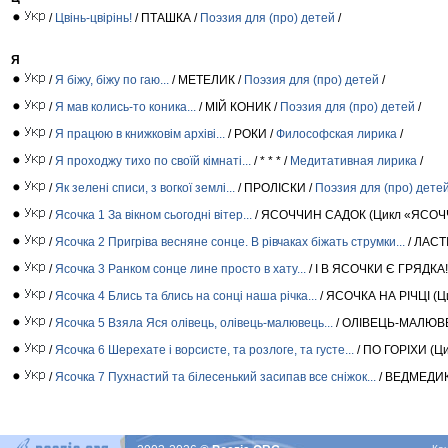
/
Цвінь-цвірінь!
/ ПТАШКА /
Поэзия для (про) детей
/
Я
/
Я біжу, біжу по гаю...
/ МЕТЕЛИК /
Поэзия для (про) детей
/
/
Я мав колись-то коника...
/ МІЙ КОНИК /
Поэзия для (про) детей
/
/
Я працюю в книжковім архіві...
/ РОКИ /
Философская лирика
/
/
Я проходжу тихо по своїй кімнаті...
/ * * * /
Медитативная лирика
/
/
Як зелені списи, з вогкої землі...
/ ПРОЛІСКИ /
Поэзия для (про) дете
/
Ясочка 1 За вікном сьогодні вітер...
/ ЯСОЧЧИН САДОК (Цикл «ЯСОЧ
/
Ясочка 2 Пригріва весняне сонце. В рівчаках біжать струмки...
/ ЛАСТ
/
Ясочка 3 Ранком сонце лине просто в хату...
/ І В ЯСОЧКИ Є ГРЯДКА
/
Ясочка 4 Блись та блись на сонці наша річка...
/ ЯСОЧКА НА РІЧЦІ (
/
Ясочка 5 Взяла Яся олівець, олівець-малювець...
/ ОЛІВЕЦЬ-МАЛЮВ
/
Ясочка 6 Шерехате і ворсисте, та розлоге, та густе...
/ ПО ГОРІХИ (
/
Ясочка 7 Пухнастий та білесенький засипав все сніжок...
/ ВЕДМЕДИК