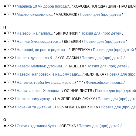
/
Маринка 10 Чи добра погода?..
/ ХОРОША ПОГОДА (Цикл «ПРО ДІВ
/
Маслючок-малючок...
/ МАСЛЮЧОК /
Поэзия для (про) детей
/
Н
/
На вербі, на пагіллі...
/ БІЛІ КОТИКИ /
Поэзия для (про) детей
/
/
На гілці білка сердиться...
/ ДВІ БІЛКИ /
Поэзия для (про) детей
/
/
На грядці, де росте редиска...
/ ЧЕРЕПАХА /
Поэзия для (про) детей
/
/
На леваду я пішла б...
/ КУЛЬБАБКИ /
Поэзия для (про) детей
/
/
Навесні маленькі дітоньки...
/ НАВЕСНІ /
Поэзия для (про) детей
/
/
Навесні, напровесні в нашому садку...
/ ЯБЛУНЬКА /
Поэзия для (про
/
Напевно, треба буть щасливою...
/ * * * /
Философская лирика
/
/
Настала осінь. Холодом...
/ ОСІННЄ ЛИСТЯ /
Поэзия для (про) детей
/
Не зеленому лужку...
/ НА ЗЕЛЕНОМУ ЛУЖКУ /
Поэзия для (про) дет
/
Ночанка та Дитянка...
/ НОЧАНКА ТА ДИТЯНКА /
Поэзия для (про) д
О
/
Овечка в дівчинки була...
/ ОВЕЧКА /
Поэзия для (про) детей
/