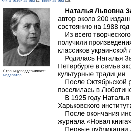
Книга гостей автора
(1),
Книги автора
(18)
Наталья Львовна 
автор около 200 издан
состоянию на 1988 год
Из всего творческого
получили произведения
классиков украинской 
Родилась Наталья Заб
Петербурге в семье эк
Страницу поддерживает:
культурные традиции.
модератор
После Октябрьской ре
поселилась в Люботине
В 1925 году Наталья 
Харьковского институт
После окончания инст
журнала «Новая книга»
Первые публикации д