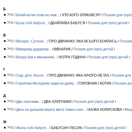
Б
/
Білий котик спав на лаві...
/ ХТО КОГО ЗЛЯКАВСЯ? /
Поэзия для (про
/
Була собі бабуся...
/ ДБАЙЛИВА БАБУСЯ /
Поэзия для (про) детей
/
В
/
Вечоріє. Сутеніє...
/ ПРО ДІВЧИНКУ, ЯКА ВСЬОГО БОЯЛАСЬ /
Поэзия
/
Вівчарику-дударику...
/ ВІВЧАРИК /
Поэзия для (про) детей
/
/
Вчора був я іменинник...
/ КОТРА ГОДИНА /
Поэзия для (про) детей
/
Г
/
Годі, діти, бігати...
/ ПРО ДІВЧИНКУ, ЯКА НІЧОГО НЕ ЇЛА /
Поэзия для 
/
Горобчик-Молодчик сидів на дубку...
/ ГОРОБЧИК І КОТИК /
Поэзия дл
Д
/
Два хлопчики...
/ ДВА ХЛОПЧИКИ /
Поэзия для (про) детей
/
/
Десь на дальнім березі квіти темно-сині...
/ КАЗКА КОЛИСКОВА /
Мед
Ж
/
Жила собі бабуся...
/ БАБУСИН ПЕСИК /
Поэзия для (про) детей
/