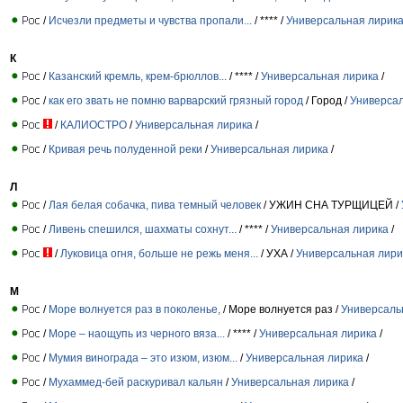
/
Исчезли предметы и чувства пропали...
/ **** /
Универсальная лирик
К
/
Казанский кремль, крем-брюллов...
/ **** /
Универсальная лирика
/
/
как его звать не помню варварский грязный город
/ Город /
Универсал
/
КАЛИОСТРО
/
Универсальная лирика
/
/
Кривая речь полуденной реки
/
Универсальная лирика
/
Л
/
Лая белая собачка, пива темный человек
/ УЖИН СНА ТУРЩИЦЕЙ /
/
Ливень спешился, шахматы сохнут...
/ **** /
Универсальная лирика
/
/
Луковица огня, больше не режь меня...
/ УХА /
Универсальная лири
М
/
Море волнуется раз в поколенье,
/ Море волнуется раз /
Универсаль
/
Море – наощупь из черного вяза...
/ **** /
Универсальная лирика
/
/
Мумия винограда – это изюм, изюм...
/
Универсальная лирика
/
/
Мухаммед-бей раскуривал кальян
/
Универсальная лирика
/