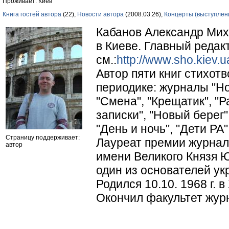
Проживает: Киев
Книга гостей автора
(22),
Новости автора
(2008.03.26),
Концерты (выступлен
Кабанов Александр Мих
в Киеве. Главный редак
см.:
http://www.sho.kiev.u
Автор пяти книг стихот
периодике: журналы "Нов
"Смена", "Крещатик", "Р
записки", "Новый берег"
"День и ночь", "Дети РА"
Страницу поддерживает:
Лауреат премии журнал
автор
имени Великого Князя Ю
один из основателей ук
Родился 10.10. 1968 г. в
Окончил факультет журн