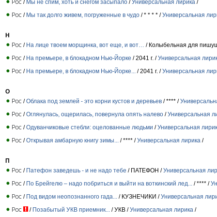
/
Мы не спим, хоть и снегом засыпало
/
Универсальная лирика
/
/
Мы так долго живем, погруженные в чудо
/ * * * * /
Универсальная лир
Н
/
На лице твоем морщинка, вот еще, и вот…
/ Колыбельная для пишу
/
На премьере, в блокадном Нью-Йорке
/ 2041 г. /
Универсальная лири
/
На премьере, в блокадном Нью-Йорке...
/ 2041 г. /
Универсальная лир
О
/
Облака под землей - это корни кустов и деревьев
/ **** /
Универсальн
/
Оглянулась, ощерилась, повернула опять налево
/
Универсальная л
/
Одуванчиковые стебли: оцелованные людьми
/
Универсальная лири
/
Открывая амбарную книгу зимы...
/ **** /
Универсальная лирика
/
П
/
Патефон заведешь - и не надо тебе
/ ПАТЕФОН /
Универсальная ли
/
По Брейгелю – надо побриться и выйти на воткинский лед...
/ **** /
У
/
Под видом неопознанного гада...
/ КУЗНЕЧИКИ /
Универсальная лир
/
Позабытый УКВ приемник...
/ УКВ /
Универсальная лирика
/