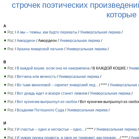
строчек поэтических произведени
которые
А
/
А мы – темны, как будто перекаты
/
Универсальная лирика
/
/
Аккордеон
/ Аккордеон /
Универсальная лирика
/
/
Арахна январской латыни
/
Универсальная лирика
/
В
/
В каждой кошке, если она не накормлена
/ В КАЖДОЙ КОШКЕ /
Униве
/
Ветчина или вечность
/
Универсальная лирика
/
/
Во тьме виниловой – скрипит январский лед...
/ **** /
Универсальная 
/
Вот дождь идет и вскоре станет ливнем
/
Универсальная лирика
/
/
Вот кузнечик выпрыгнул из скобок
/ Вот кузнечик выпрыгнул из скобо
/
Всадники Потешного Суда
/
Универсальная лирика
/
И
/
И счастье – одно и несчастье – одно...
/ **** /
Универсальная лирика
/
/
И чужая скучна правота, и своя не тревожит, как прежде...
/ **** /
Унив