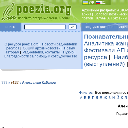
укр
рус
Архивные разделы:
АВТОР
архив
|
Золотой поэтически
поэтов
|
Клубы АП Украины
поиск
вход для авторов логин
Познавательн
Аналитика жан
О ресурсе poezia.org
|
Новости редколлегии
ресурса
|
Общий архив новостей
|
Новым
Фестивали АП 
авторам
|
Редколлегия, контакты
|
Нужно
|
ресурса
|
Наиб
Благодарности за помощь и сотрудничество
(выступлений)
???
»
(415)
/
Александр Кабанов
Фильтры
: Все персоналии со
А
Б
В
Г
Д
Е
Ж
З
И
Й
К
Л
Алек
Редакт