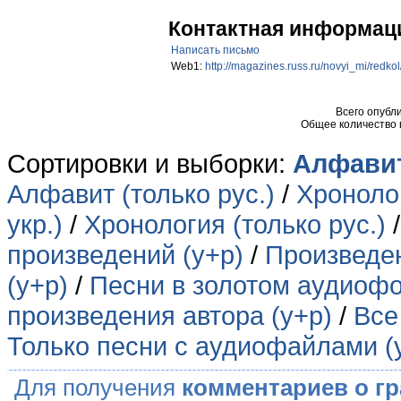
Контактная информац
Написать письмо
Web1:
http://magazines.russ.ru/novyi_mi/redko
Всего опубл
Общее количество
Сортировки и выборки:
Алфавит
Алфавит (только рус.)
/
Хронолог
укр.)
/
Хронология (только рус.)
произведений (у+р)
/
Произведен
(у+р)
/
Песни в золотом аудиофо
произведения автора (у+р)
/
Все
Только песни с аудиофайлами (
Для получения
комментариев о г