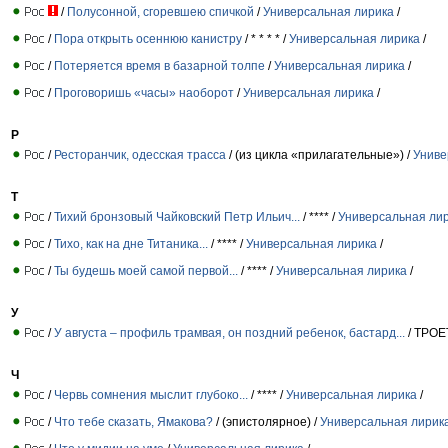
/
Полусонной, сгоревшею спичкой
/
Универсальная лирика
/
/
Пора открыть осеннюю канистру
/ * * * * /
Универсальная лирика
/
/
Потеряется время в базарной толпе
/
Универсальная лирика
/
/
Проговоришь «часы» наоборот
/
Универсальная лирика
/
Р
/
Ресторанчик, одесская трасса
/ (из цикла «прилагательные») /
Униве
Т
/
Тихий бронзовый Чайковский Петр Ильич...
/ **** /
Универсальная ли
/
Тихо, как на дне Титаника...
/ **** /
Универсальная лирика
/
/
Ты будешь моей самой первой...
/ **** /
Универсальная лирика
/
У
/
У августа – профиль трамвая, он поздний ребенок, бастард...
/ ТРОЕ
Ч
/
Червь сомнения мыслит глубоко...
/ **** /
Универсальная лирика
/
/
Что тебе сказать, Ямакова?
/ (эпистолярное) /
Универсальная лирик