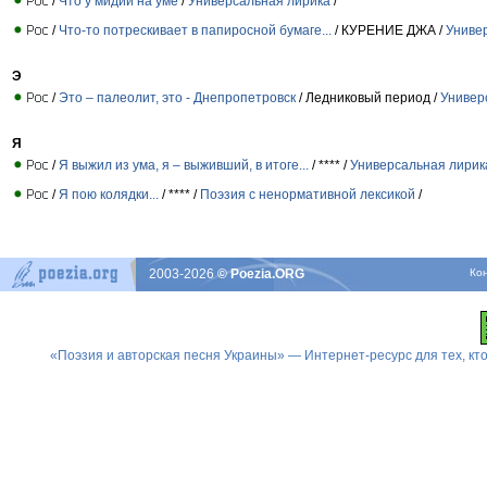
/
Что у мидии на уме
/
Универсальная лирика
/
/
Что-то потрескивает в папиросной бумаге...
/ КУРЕНИЕ ДЖА /
Униве
Э
/
Это – палеолит, это - Днепропетровск
/ Ледниковый период /
Универ
Я
/
Я выжил из ума, я – выживший, в итоге...
/ **** /
Универсальная лирик
/
Я пою колядки...
/ **** /
Поэзия с ненормативной лексикой
/
2003-2026
© Poezia.ORG
Ко
«Поэзия и авторская песня Украины» — Интернет-ресурс для тех, к