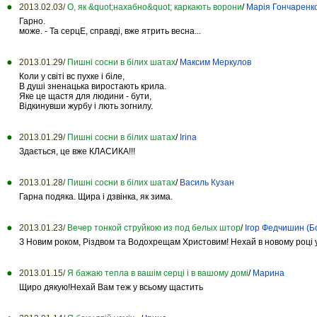
2013.02.03/
О, як &quot;нахабно&quot; каркають ворони
/
Марія Гончаренк
Гарно.
може. - Та серцЕ, справді, вже ятрить весна...
2013.01.29/
Пишні сосни в білих шатах
/
Максим Меркулов
Коли у світі вс пухке і біле,
В душі зненацька виростають крила.
Яке це щастя для людини - бути,
Відкинувши журбу і лють зогнилу.
2013.01.29/
Пишні сосни в білих шатах
/
Irina
Здається, це вже КЛАСИКА!!!
2013.01.28/
Пишні сосни в білих шатах
/
Василь Кузан
Гарна подяка. Щира і дзвінка, як зима.
2013.01.23/
Вечер тонкой струйкою из под белых штор
/
Ігор Федчишин (Б
З Новим роком, Різдвом та Водохрещам Христовим! Нехай в новому році у
2013.01.15/
Я бажаю тепла в вашім серці і в вашому домі
/
Марина
Щиро дякую!Нехай Вам теж у всьому щастить