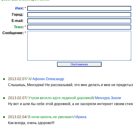
Имя
:
*
Город:
E-mail:
Тема
:
*
Сообщение:
*
2013.02.07/
Х
/
Афонін Олександр
Слышишь, Мензурка! Не рассказывай, что мне делать и мне не придеться
2013.02.07/
Утром весело идти ледяной дорожкой
/
Мензура Зоили
Ну вот и шли бы себе этой дорожкой, а не засоряли интернет своим сти
2013.02.04/
В ночи капель не умолкает
/
Ирина
Как всегда, очень здорово!!!