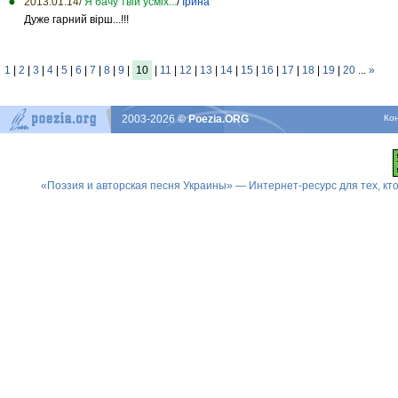
2013.01.14/
Я бачу твій усміх...
/
Ірина
Дуже гарний вірш...!!!
1
|
2
|
3
|
4
|
5
|
6
|
7
|
8
|
9
|
10
|
11
|
12
|
13
|
14
|
15
|
16
|
17
|
18
|
19
|
20
...
»
2003-2026
© Poezia.ORG
Ко
«Поэзия и авторская песня Украины» — Интернет-ресурс для тех, к