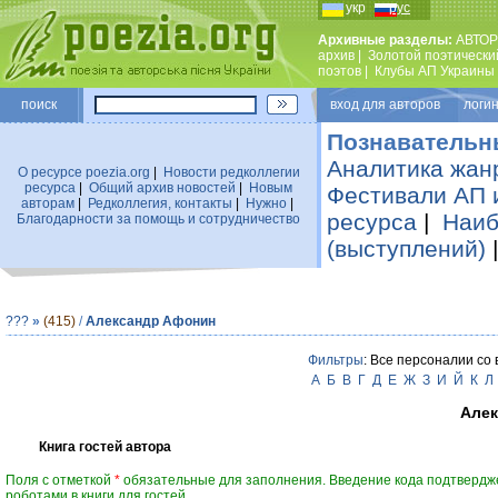
укр
рус
Архивные разделы:
АВТОР
архив
|
Золотой поэтически
поэтов
|
Клубы АП Украины
поиск
вход для авторов логин
Познавательн
Аналитика жан
О ресурсе poezia.org
|
Новости редколлегии
ресурса
|
Общий архив новостей
|
Новым
Фестивали АП 
авторам
|
Редколлегия, контакты
|
Нужно
|
ресурса
|
Наиб
Благодарности за помощь и сотрудничество
(выступлений)
???
»
(415)
/
Александр Афонин
Фильтры
: Все персоналии со
А
Б
В
Г
Д
Е
Ж
З
И
Й
К
Л
Алек
Книга гостей автора
Поля с отметкой
*
обязательные для заполнения. Введение кода подтвердж
роботами в книги для гостей