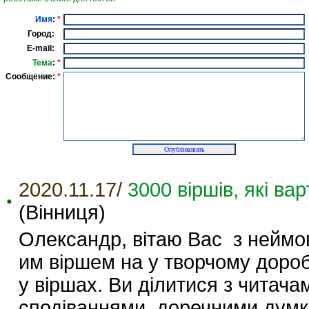
Имя
:
*
Город:
E-mail:
Тема
:
*
Сообщение:
*
2020.11.17/
3000 віршів, які в
(Вінниця)
Олександр, вітаю Вас з неймо
им віршем на у творчому дор
у віршах. Ви ділитися з чита
сподіваннями, доречними дум