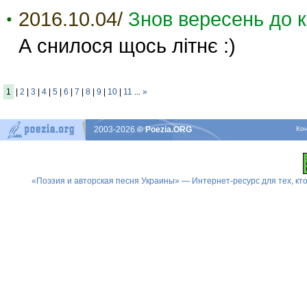
2016.10.04/
Знов вересень до к
А снилося щось літнє :)
1
|
2
|
3
|
4
|
5
|
6
|
7
|
8
|
9
|
10
|
11
...
»
2003-2026
© Poezia.ORG
Ко
«Поэзия и авторская песня Украины» — Интернет-ресурс для тех, к