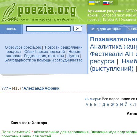
укр
рус
Архивные разделы:
АВТОР
архив
|
Золотой поэтически
поэтов
|
Клубы АП Украины
поиск
вход для авторов логин
Познавательн
Аналитика жан
О ресурсе poezia.org
|
Новости редколлегии
ресурса
|
Общий архив новостей
|
Новым
Фестивали АП 
авторам
|
Редколлегия, контакты
|
Нужно
|
ресурса
|
Наиб
Благодарности за помощь и сотрудничество
(выступлений)
???
»
(415)
/
Александр Афонин
Фильтры
: Все персоналии со
А
Б
В
Г
Д
Е
Ж
З
И
Й
К
Л
Алек
Книга гостей автора
Поля с отметкой
*
обязательные для заполнения. Введение кода подтвердж
роботами в книги для гостей