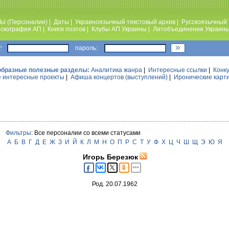
Ы (Персоналии)
|
Даты
|
Украиноязычный текстовый архив
|
Русскоязычный 
скография АП
|
Книги поэтов
|
Клубы АП Украины
|
Литобъединения Украин
:
пароль:
образные полезные разделы:
Аналитика жанра
|
Интересные ссылки
|
Конк
 интересные проекты
|
Афиша концертов (выступлений)
|
Иронические карт
Фильтры
: Все персоналии со всеми статусами
А
Б
В
Г
Д
Е
Ж
З
И
Й
К
Л
М
Н
О
П
Р
С
Т
У
Ф
Х
Ц
Ч
Ш
Щ
Э
Ю
Я
Игорь Березюк
Род. 20.07.1962