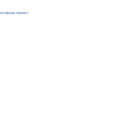
лософская лирика
/