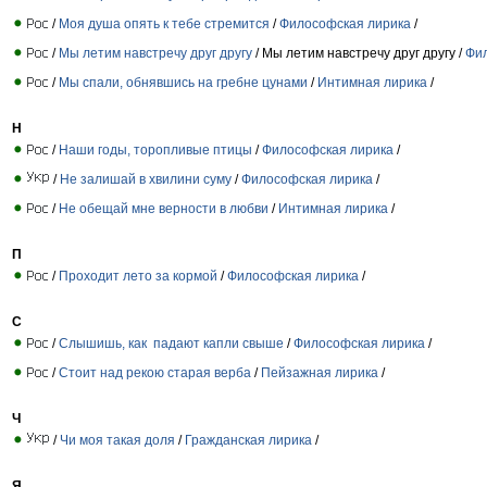
/
Моя душа опять к тебе стремится
/
Философская лирика
/
/
Мы летим навстречу друг другу
/ Мы летим навстречу друг другу /
Фи
/
Мы спали, обнявшись на гребне цунами
/
Интимная лирика
/
Н
/
Наши годы, торопливые птицы
/
Философская лирика
/
/
Не залишай в хвилини суму
/
Философская лирика
/
/
Не обещай мне верности в любви
/
Интимная лирика
/
П
/
Проходит лето за кормой
/
Философская лирика
/
С
/
Слышишь, как падают капли свыше
/
Философская лирика
/
/
Стоит над рекою старая верба
/
Пейзажная лирика
/
Ч
/
Чи моя такая доля
/
Гражданская лирика
/
Я