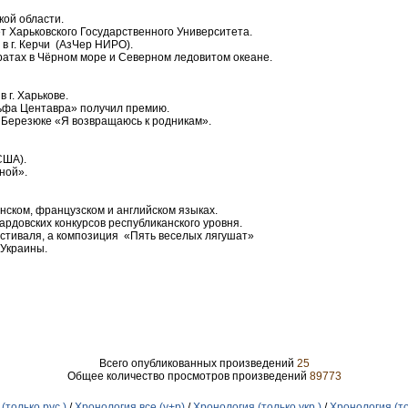
кой области.
ет Харьковского Государственного Университета.
 в г. Керчи (АзЧер НИРО).
атах в Чёрном море и Северном ледовитом океане.
 г. Харькове.
льфа Центавра» получил премию.
. Березюке «Я возвращаюсь к родникам».
США).
ной».
инском, французском и английском языках.
рдовских конкурсов республиканского уровня.
естиваля, а композиция «Пять веселых лягушат»
 Украины.
Всего опубликованных произведений
25
Общее количество просмотров произведений
89773
(только рус.)
/
Хронология все (у+р)
/
Хронология (только укр.)
/
Хронология (то