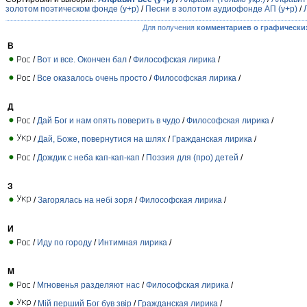
золотом поэтическом фонде (у+р)
/
Песни в золотом аудиофонде АП (у+р)
/
Для получения
комментариев о графически
В
/
Вот и все. Окончен бал
/
Философская лирика
/
/
Все оказалось очень просто
/
Философская лирика
/
Д
/
Дай Бог и нам опять поверить в чудо
/
Философская лирика
/
/
Дай, Боже, повернутися на шлях
/
Гражданская лирика
/
/
Дождик с неба кап-кап-кап
/
Поэзия для (про) детей
/
З
/
Загорялась на небі зоря
/
Философская лирика
/
И
/
Иду по городу
/
Интимная лирика
/
М
/
Мгновенья разделяют нас
/
Философская лирика
/
/
Мій перший Бог був звір
/
Гражданская лирика
/