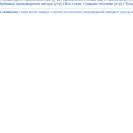
Любимые произведения автора (у+р)
/
Все стихи, ставшие песнями (у+р)
/
Толь
х символах
слева возле первых строчек поэтических произведений наведите курсор 