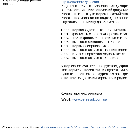
Страницу поддерживает:
http://www.berezyuk.com.ua
автор
Родился в 1962 г. в г. Меленки Владимирс
В 1984г. окончил биологический факульт
Работал в Институте морского хозяйства
Работал ихтиологом на подводных аппар
Опускался на глубину до 350 метров.
1990г.- первая художественная выставка в
1991г.- фильм ТК «Тонис» «Березюк с А
1994г.- ТВК «Орион» сняла фильм о И. В
1996г.- выставка живописи в г. Киеве.
1997г.- первый сборник стихов.
1999г.- выставка батика в г. Вашингтоне(
2002г.- книга «Творческая модель Вселен
2004г.- выставка батика в г.Харькове.
Автор более 250 песен на русском, укра
Некоторые из песен стали лауреатами ба
Одна из песен, стала лауреатом рок - ф
исполняется детским хором ТВ и радио
Контактная информация:
Web1:
www.berezyuk.com.ua
Сортировки и выборки:
Алфавит все (у+р)
/
Алфавит (только укр.)
/
Алфавит 