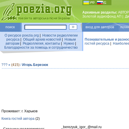
укр
рус
Архивные разделы:
АВТОР
Золотой аудиофонд АП
|
Ди
поиск
вход для авторов логин
О ресурсе poezia.org
|
Новости редколлегии
ресурса
|
Общий архив новостей
|
Новым
Познавательные и разно
авторам
|
Редколлегия, контакты
|
Нужно
|
гостей ресурса
|
Наиболее
Благодарности за помощь и сотрудничество
???
»
(415)
/
Игорь Березюк
Проживает: г. Харьков
Книга гостей автора
(2)
_berezyuk_igor_@mail.ru