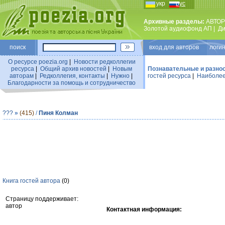
укр
рус
Архивные разделы:
АВТОР
Золотой аудиофонд АП
|
Ди
поиск
вход для авторов логин
О ресурсе poezia.org
|
Новости редколлегии
ресурса
|
Общий архив новостей
|
Новым
Познавательные и разно
авторам
|
Редколлегия, контакты
|
Нужно
|
гостей ресурса
|
Наиболее
Благодарности за помощь и сотрудничество
???
»
(415)
/
Пиня Колман
Книга гостей автора
(0)
Страницу поддерживает:
автор
Контактная информация: