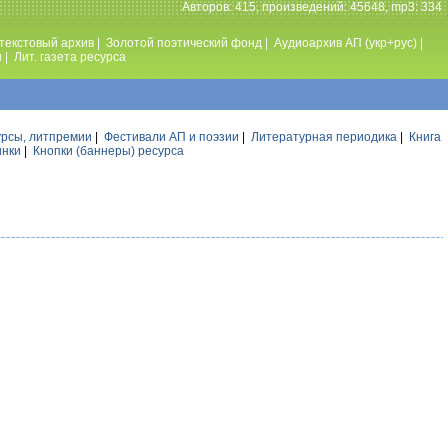
Авторов: 415, произведений: 45648, mp3: 334
текстовый архив
|
Золотой поэтический фонд
|
Аудиоархив АП (укр+рус)
|
ы
|
Лит. газета ресурса
урсы, литпремии
|
Фестивали АП и поэзии
|
Литературная периодика
|
Книга
инки
|
Кнопки (баннеры) ресурса