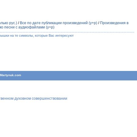
лько рус.)
/
Все по дате публикации произведений (у+р)
/
Произведения в
ко песни с аудиофайлами (у+р)
мышки на те символы, которые Вас интересуют
T
Martynuk.com
ственном духовном совершенствовании