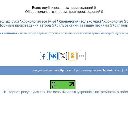
Всего опубликованных произведений
0
Общее количество просмотров произведений
0
только рус.)
/
Хронология все (у+р)
/
Хронология (только укр.)
/
Хронология (то
Любимые произведения автора (у+р)
/
Все стихи, ставшие песнями (у+р)
/
Толь
х символах
слева возле первых строчек поэтических произведений наведите курсор 
Концепция
Николай Кротенко
Программирование
Tebenko.com
| I
 — Интернет-ресурс для тех, кто испытывает внутреннюю потребность в соб