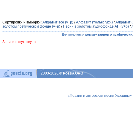
Сортировки и выборки:
Алфавит все (у+р)
/
Алфавит (только укр.)
/
Алфавит (
золотом поэтическом фонде (у+р)
/
Песни в золотом аудиофонде АП (у+р)
/
Для получения
комментариев о графически
Записи отсутствуют
2003-2026
© Poezia.ORG
«Поэзия и авторская песня Украины»