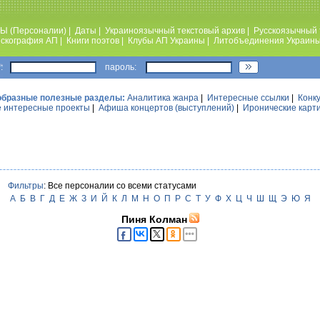
Ы (Персоналии)
|
Даты
|
Украиноязычный текстовый архив
|
Русскоязычный 
скография АП
|
Книги поэтов
|
Клубы АП Украины
|
Литобъединения Украин
:
пароль:
образные полезные разделы:
Аналитика жанра
|
Интересные ссылки
|
Конк
 интересные проекты
|
Афиша концертов (выступлений)
|
Иронические карт
Фильтры
: Все персоналии со всеми статусами
А
Б
В
Г
Д
Е
Ж
З
И
Й
К
Л
М
Н
О
П
Р
С
Т
У
Ф
Х
Ц
Ч
Ш
Щ
Э
Ю
Я
Пиня Колман