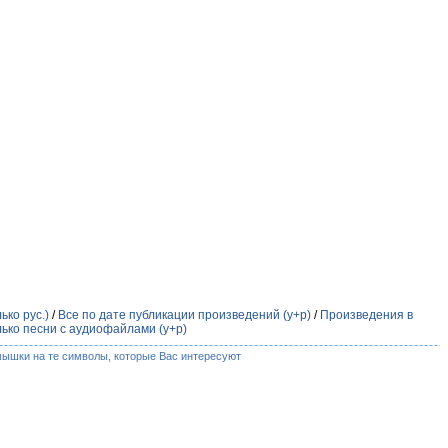
ько рус.)
/
Все по дате публикации произведений (у+р)
/
Произведения в
лько песни с аудиофайлами (у+р)
мышки на те символы, которые Вас интересуют