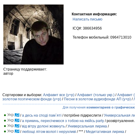
Контактная информация:
Написать письмо
ICQ#: 386634956
Телефон мобильный: 0964713010
Страницу поддерживает:
автор
Сортировки и выборки:
Алфавит все (у+р)
/
Алфавит (только укр.)
/
Алфавит (
золотом поэтическом фонде (у+р)
/
Песни в золотом аудиофонде АП (у+р)
/
Для получения
комментариев о графически
/
а десь на споді пам`яті
/ потрібне підкреслити /
Универсальная л
/
а прикинь, пересічемося з тобою на якійсь party
/ розвіртуалення 
/
від вітру долоні жовкнуть
/
Универсальная лирика
/
/
любощі літом вологі і нерухливі
/ *** /
Медитативная лирика
/