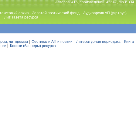
Авторов: 415, произведений: 45647, mp3: 334
текстовый архив
|
Золотой поэтический фонд
|
Аудиоархив АП (укр+рус)
|
ы
|
Лит. газета ресурса
урсы, литпремии
|
Фестивали АП и поэзии
|
Литературная периодика
|
Книга
инки
|
Кнопки (баннеры) ресурса