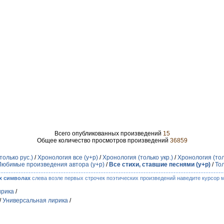
Всего опубликованных произведений
15
Общее количество просмотров произведений
36859
только рус.)
/
Хронология все (у+р)
/
Хронология (только укр.)
/
Хронология (тол
Любимые произведения автора (у+р)
/
Все стихи, ставшие песнями (у+р)
/
То
х символах
слева возле первых строчек поэтических произведений наведите курсор 
ирика
/
/
Универсальная лирика
/