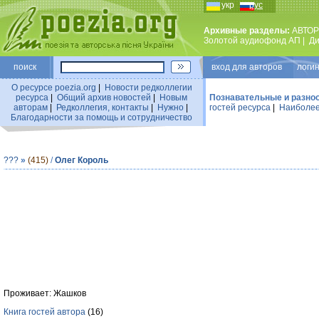
укр
рус
Архивные разделы:
АВТОР
Золотой аудиофонд АП
|
Ди
поиск
вход для авторов логин
О ресурсе poezia.org
|
Новости редколлегии
ресурса
|
Общий архив новостей
|
Новым
Познавательные и разно
авторам
|
Редколлегия, контакты
|
Нужно
|
гостей ресурса
|
Наиболее
Благодарности за помощь и сотрудничество
???
»
(415)
/
Олег Король
Проживает: Жашков
Книга гостей автора
(16)