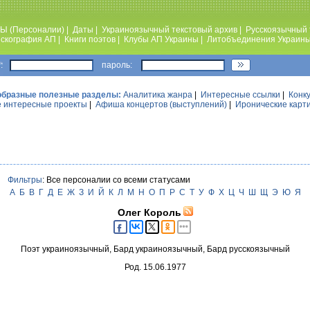
Ы (Персоналии)
|
Даты
|
Украиноязычный текстовый архив
|
Русскоязычный 
скография АП
|
Книги поэтов
|
Клубы АП Украины
|
Литобъединения Украин
:
пароль:
образные полезные разделы:
Аналитика жанра
|
Интересные ссылки
|
Конк
 интересные проекты
|
Афиша концертов (выступлений)
|
Иронические карт
Фильтры
: Все персоналии со всеми статусами
А
Б
В
Г
Д
Е
Ж
З
И
Й
К
Л
М
Н
О
П
Р
С
Т
У
Ф
Х
Ц
Ч
Ш
Щ
Э
Ю
Я
Олег Король
Поэт украиноязычный, Бард украиноязычный, Бард русскоязычный
Род. 15.06.1977