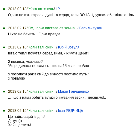
2013.02.18/
Жага натхнень
/
І.Р.
О, яка це катастрофа душі та серця, коли ВОНА відчуває себе жінкою тільки
2013.02.17/
Ох, і гірка вистава ся земна...
/
Василь Кузан
Ніхто не бачить... Гірка правда...
2013.02.16/
Коли талі сніги...
/
Юрій Зозуля
вітаю теплі почуття серед зими, - їх чути щебіт!
2 нюанси, можливо?
"бо родилася ти: саме та, що найбільше люблю.
...
з позолоти років свій до вічності мостимо путь."
з повагою
2013.02.15/
Коли талі сніги...
/
Марія Гончаренко
... і що з нами робить тільки очікування весни... весніємо!..
2013.02.15/
Коли талі сніги...
/
Іван РЕДЧИЦЬ
Це найкращий із днів!
Дякую!))
Хай щастить!