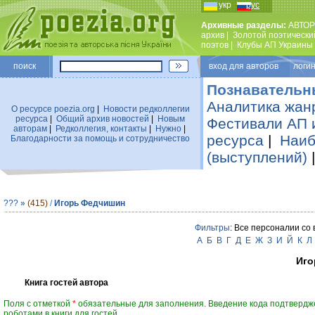
укр
рус
Архивные разделы:
АВТОР
архив
|
Золотой поэтически
поэтов
|
Клубы АП Украины
поиск
вход для авторов логин
Познавательн
Аналитика жан
О ресурсе poezia.org
|
Новости редколлегии
ресурса
|
Общий архив новостей
|
Новым
Фестивали АП 
авторам
|
Редколлегия, контакты
|
Нужно
|
ресурса
|
Наиб
Благодарности за помощь и сотрудничество
(выступлений)
???
»
(415)
/
Игорь Федчишин
Фильтры
: Все персоналии со
А
Б
В
Г
Д
Е
Ж
З
И
Й
К
Л
Иго
Книга гостей автора
Поля с отметкой
*
обязательные для заполнения. Введение кода подтвердж
роботами в книги для гостей