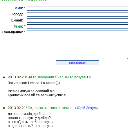
Имя
:
*
Город:
E-mail:
Тема
:
*
Сообщение:
*
2013.02.23/
Чи то знущання з нас, чи то покута
/
І.Р.
Захисникам і слава, і вітання!)))
Вітаю і дякую за славний вірш...
Крилатих поезій та великих успіхів!
2013.02.21/
Ох, і гірка вистава ся земна...
/
Юрій Зозуля
де чорна магія, де біла...
невже то розум, у дебіла?
а все з'їдять - себе почнуть;
а що говорять? - то не суть!