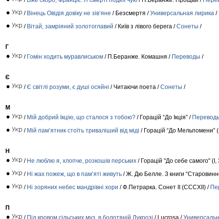
/
Вінець Овідія довіку не зів’яне
/ Безсмертя /
Универсальная лирика
/
/
Вітай, замріяний золотоглавий
/ Київ з лівого берега /
Сонеты
/
Г
/
Гомін ходить муравлиськом
/ П.Беранже. Комашня /
Переводы
/
Є
/
Є світлі розуми, є душі осяйні
/ Читаючи поета /
Сонеты
/
М
/
Мій добрий Ікцію, що сталося з тобою?
/ Горацій “До Ікція” /
Перевод
/
Мій пам’ятник стоїть триваліший від міді
/ Горацій “До Мельпомени” (ІІ
Н
/
Не люблю я, хлопче, розкошів перських
/ Горацій "До себе самого" (І, 
/
Ні жах пожеж, що в пам’яті живуть
/ Ж. Дю Белле. З книги “Старовинно
/
Ні зоряних небес мандрівні хори
/ Ф.Петрарка. Сонет II (CCCXII) /
Пе
П
/
Під кровом сільських муз, в болотяній Лукрозі
/ Lucrosa /
Универсальн