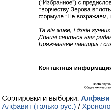
(“Избранное”) с предисло
творчеству Зерова вплот
формуле “Не возражаем, н
Та він живе, і дзвін гучни
Донині сниться нам рида
Бряжчанням панцирів і сп
Контактная информаци
Всего опубл
Общее количество
Сортировки и выборки:
Алфавит
Алфавит (только рус.)
/
Хронолог