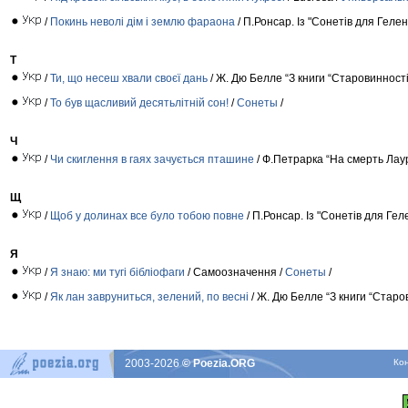
/
Покинь неволі дім і землю фараона
/ П.Ронсар. Із "Сонетів для Гелен
Т
/
Ти, що несеш хвали своєї дань
/ Ж. Дю Белле “З книги “Старовинності 
/
То був щасливий десятьлітній сон!
/
Сонеты
/
Ч
/
Чи скиглення в гаях зачується пташине
/ Ф.Петрарка “На смерть Лаур
Щ
/
Щоб у долинах все було тобою повне
/ П.Ронсар. Із "Сонетів для Геле
Я
/
Я знаю: ми тугі бібліофаги
/ Самоозначення /
Сонеты
/
/
Як лан завруниться, зелений, по веснi
/ Ж. Дю Белле “З книги “Старо
2003-2026
© Poezia.ORG
Ко