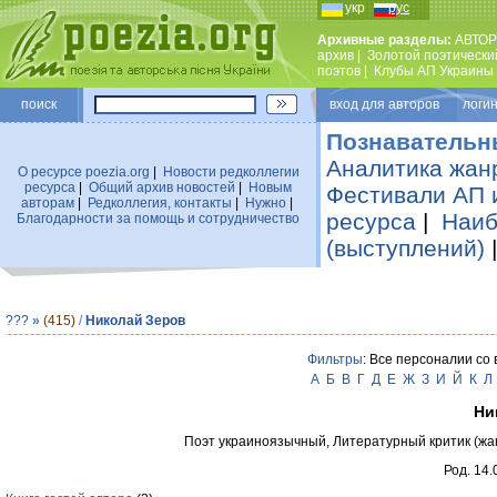
укр
рус
Архивные разделы:
АВТОР
архив
|
Золотой поэтически
поэтов
|
Клубы АП Украины
поиск
вход для авторов логин
Познавательн
Аналитика жан
О ресурсе poezia.org
|
Новости редколлегии
ресурса
|
Общий архив новостей
|
Новым
Фестивали АП 
авторам
|
Редколлегия, контакты
|
Нужно
|
ресурса
|
Наиб
Благодарности за помощь и сотрудничество
(выступлений)
???
»
(415)
/
Николай Зеров
Фильтры
: Все персоналии со
А
Б
В
Г
Д
Е
Ж
З
И
Й
К
Л
Ни
Поэт украиноязычный, Литературный критик (жа
Род. 14.