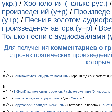
укр.)
/
Хронология (только рус.)
произведений (у+р)
/
Произведен
(у+р)
/
Песни в золотом аудиофо
произведения автора (у+р)
/
Все
Только песни с аудиофайлами (
Для получения
комментариев о г
строчек поэтических произведени
которые
Б
/
Богів почитувач нещирий та повільний
/ Горацій “До себе самого” (І, 3
В
/
В біленій вапном хатині, заскочений світлом рум’яним
/
Универсальн
/
В погожі ночі, в запахущім травні
/ Діва /
Сонеты
/
/
Варуфорос? Геландрі? Змеженілий
/ Святослав на порогах /
Сонеты
/
Вже скоро, Франціє. Я смерті подих чую
/ П.Беранже. Прощай /
Пере