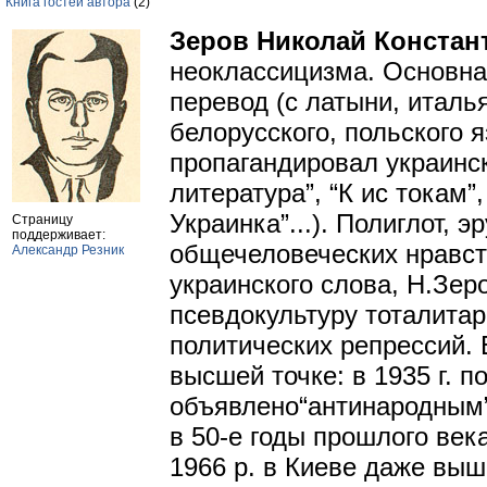
Книга гостей автора
(2)
Зеров Николай Констан
неоклассицизма. Основна
перевод (с латыни, италья
белорусского, польского 
пропагандировал украинс
литература”, “К ис токам”
Украинка”...). Полиглот, 
Страницу
поддерживает:
общечеловеческих нравст
Александр Резник
украинского слова, Н.Зе
псевдокультуру тоталитар
политических репрессий. 
высшей точке: в 1935 г. п
объявлено“антинародным”, 
в 50-е годы прошлого век
1966 р. в Киеве даже выш