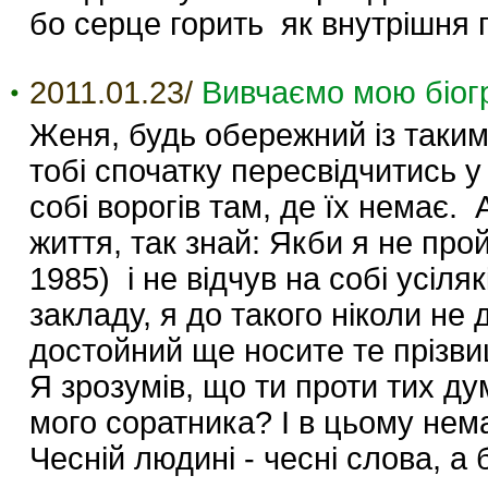
бо серце горить як внутрішня
2011.01.23/
Вивчаємо мою біо
Женя, будь обережний із таки
тобі спочатку пересвідчитись 
собі ворогів там, де їх немає.
життя, так знай: Якби я не про
1985) і не відчув на собі усіля
закладу, я до такого ніколи не
достойний ще носите те прізвищ
Я зрозумів, що ти проти тих ду
мого соратника? І в цьому немає
Чесній людині - чесні слова, а