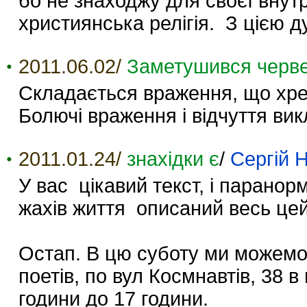
бо не знаходжу для своєї внут
християнська релігія. З цією д
2011.06.02/
Заметушився черв
Складається враження, що хре
Болючі враження і відчуття вик
2011.01.24/
знахідки є
/
Сергій 
У вас цікавий текст, і паранорм
жахів життя описаний весь це
Остап. В цю суботу ми можемо 
поетів, по вул Космнавтів, 38 в
години до 17 години.