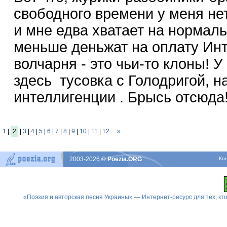
свободного времени у меня не
и мне едва хватает на нормаль
меньше деньжат на оплату Ин
волчарня - это чьи-то клоны! У 
здесь тусовка с Голодригой, 
интеллигенции . Брысь отсюда
1
|
2
|
3
|
4
|
5
|
6
|
7
|
8
|
9
|
10
|
11
|
12
...
»
2003-2026
© Poezia.ORG
Ко
«Поэзия и авторская песня Украины» — Интернет-ресурс для тех, к