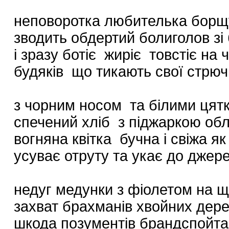
неповоротка любителька борщу
зводить обдертий болиголов зі
і зразу ботіє жиріє товстіє на
будяків що тикають свої стрючк
з чорним носом та білими цят
спечений хліб з піджаркою об
вогняна квітка бучна і свіжа я
усуває отруту та укає до джер
недуг медунки з фіолетом на щ
захват брахманів хвойних дер
шкода позументів брандспойта т