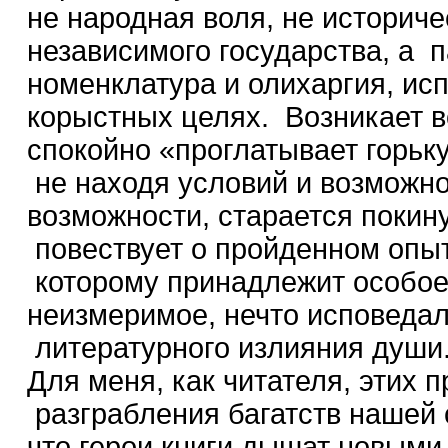
не народная воля, не историч
независимого государства, а 
номенклатура и олихаргия, ис
корыстных целях. Возникает в
спокойно «проглатывает горьк
не находя условий и возможно
возможности, старается покин
повествует о пройденном опыт
которому принадлежит особое 
неизмеримое, нечто исповедал
литературного излияния душ
Для меня, как читателя, этих 
разграбления багатств нашей 
что герои книги дышат новыми 