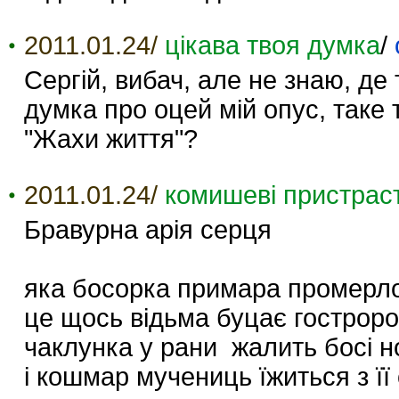
2011.01.24/
цікава твоя думка
/
Сергій, вибач, але не знаю, де
думка про оцей мій опус, таке 
"Жахи життя"?
2011.01.24/
комишеві пристраст
Бравурна арія серця
яка босорка примара промерл
це щось відьма буцає гостроро
чаклунка у рани жалить босі н
і кошмар мучениць їжиться з її