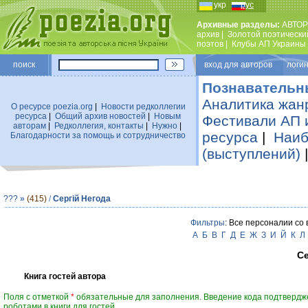
укр
рус
Архивные разделы:
АВТОР
архив
|
Золотой поэтически
поэтов
|
Клубы АП Украины
поиск
вход для авторов логин
Познавательн
Аналитика жан
О ресурсе poezia.org
|
Новости редколлегии
ресурса
|
Общий архив новостей
|
Новым
Фестивали АП 
авторам
|
Редколлегия, контакты
|
Нужно
|
ресурса
|
Наиб
Благодарности за помощь и сотрудничество
(выступлений)
???
»
(415)
/
Сергій Негода
Фильтры
: Все персоналии со
А
Б
В
Г
Д
Е
Ж
З
И
Й
К
Л
Се
Книга гостей автора
Поля с отметкой
*
обязательные для заполнения. Введение кода подтвердж
роботами в книги для гостей