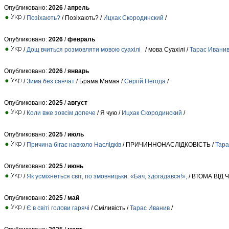
Опубликовано:
2026
/
апрель
/
Позіхають?
/ Позіхають? /
Ицхак Скородинский
/
Опубликовано:
2026
/
февраль
/
Дощ вчиться розмовляти мовою суахілі
/ мова Суахілі /
Тарас Ивани
Опубликовано:
2026
/
январь
/
Зима без санчат
/ Брама Мамая /
Сергій Негода
/
Опубликовано:
2025
/
август
/
Коли вже зовсім допече
/ Я чую /
Ицхак Скородинский
/
Опубликовано:
2025
/
июль
/
Причина бігає навколо Наслідків
/ ПРИЧИННОНАСЛІДКОВІСТЬ /
Тара
Опубликовано:
2025
/
июнь
/
Як усміхнеться світ, по змовницьки: «Бач, здогадався!»,
/ ВТОМА ВІД 
Опубликовано:
2025
/
май
/
Є в світі голови гарячі
/ Сміливість /
Тарас Иванив
/