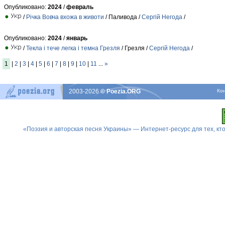
Опубликовано:
2024
/
февраль
/
Річка Вовча вхожа в животи
/ Паливода /
Сергій Негода
/
Опубликовано:
2024
/
январь
/
Текла і тече легка і темна Грезля
/ Грезля /
Сергій Негода
/
1
|
2
|
3
|
4
|
5
|
6
|
7
|
8
|
9
|
10
|
11
...
»
2003-2026
© Poezia.ORG
Ко
«Поэзия и авторская песня Украины» — Интернет-ресурс для тех, к