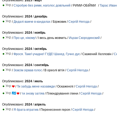
Опубликовано:
2025
/
март
/
Спробую без рими, наголос довільний
/ РИМИ-ОБІЙМИ /
Тарас Иван
Опубликовано:
2024
/
декабрь
/
Дедалі важче в кандалах
/ Біржовик /
Сергій Негода
/
Опубликовано:
2024
/
ноябрь
/
Про це, нікому!
/ І весь день мовчить /
Ицхак Скородинский
/
Опубликовано:
2024
/
октябрь
/
Фрося. Таке!-учадне! ГУДЕ! Шахед. Гучно дує
/ Скажений Хелловін /
С
Опубликовано:
2024
/
сентябрь
/
Зовсім зірвав голос
/ В ореолі вітія /
Сергій Негода
/
Опубликовано:
2024
/
июль
/
Ти забудь мене назавжди
/ Оскаженілі /
Сергій Негода
/
/
ти знову затіяв
/ Плюндрування глини /
Сергій Негода
/
Опубликовано:
2024
/
апрель
/
Я брата втратив
/ Перенесення героя /
Сергій Негода
/