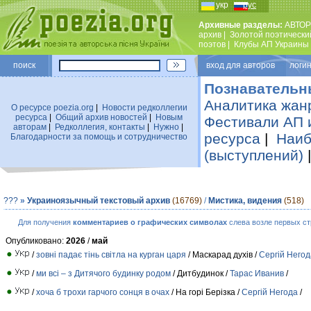
укр
рус
Архивные разделы:
АВТОР
архив
|
Золотой поэтически
поэтов
|
Клубы АП Украины
поиск
вход для авторов логин
Познавательн
Аналитика жан
О ресурсе poezia.org
|
Новости редколлегии
ресурса
|
Общий архив новостей
|
Новым
Фестивали АП 
авторам
|
Редколлегия, контакты
|
Нужно
|
ресурса
|
Наиб
Благодарности за помощь и сотрудничество
(выступлений)
???
»
Украиноязычный текстовый архив
(16769)
/
Мистика, видения
(518)
Для получения
комментариев о графических символах
слева возле первых ст
Опубликовано:
2026
/
май
/
зовні падає тінь світла на курган царя
/ Маскарад духів /
Сергій Негод
/
ми всі – з Дитячого будинку родом
/ Дитбудинок /
Тарас Иванив
/
/
хоча б трохи гарчого сонця в очах
/ На горі Берізка /
Сергій Негода
/