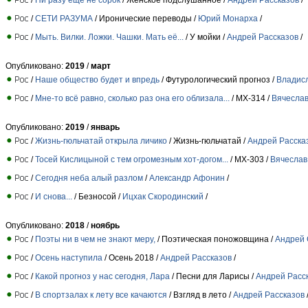
/
СЕТИ РАЗУМА
/ Иронические переводы /
Юрий Монарха
/
/
Мыть. Вилки. Ложки. Чашки. Мать её...
/ У мойки /
Андрей Рассказов
/
Опубликовано:
2019
/
март
/
Наше общество будет и впредь
/ Футурологический прогноз /
Владис
/
Мне-то всё равно, сколько раз она его облизала...
/ МХ-314 /
Вячесла
Опубликовано:
2019
/
январь
/
Жизнь-гюльчатай открыла личико
/ Жизнь-гюльчатай /
Андрей Расска
/
Тосей Кислицыной с тем огромезным хот-догом...
/ МХ-303 /
Вячеслав
/
Сегодня неба алый разлом
/
Александр Афонин
/
/
И снова...
/ Безносой /
Ицхак Скородинский
/
Опубликовано:
2018
/
ноябрь
/
Поэты ни в чем не знают меру,
/ Поэтическая поножовщина /
Андрей 
/
Осень наступила
/ Осень 2018 /
Андрей Рассказов
/
/
Какой прогноз у нас сегодня, Лара
/ Песни для Ларисы /
Андрей Расс
/
В спортзалах к лету все качаются
/ Взгляд в лето /
Андрей Рассказов