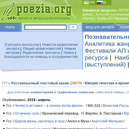
укр
рус
Архивные разделы:
АВТОР
архив
|
Золотой поэтически
поэтов
|
Клубы АП Украины
поиск
вход для авторов логин
Познавательн
Аналитика жан
О ресурсе poezia.org
|
Новости редколлегии
ресурса
|
Общий архив новостей
|
Новым
Фестивали АП 
авторам
|
Редколлегия, контакты
|
Нужно
|
ресурса
|
Наиб
Благодарности за помощь и сотрудничество
(выступлений)
???
»
Русскоязычный текстовый архив
(28879)
/
Юмористическая и ирони
Для получения
комментариев о графических символах
слева возле первых ст
Опубликовано:
2019
/
апрель
/
Челюсть вставил – а теперь потёк фреон...
/ МХ-318 /
Вячеслав Расс
/
Отличное сало
/ Иронический перевод - П. Верлен, Б. Пастернак /
Юр
/
Шаром жизнь скатилась в лузу
/ Ангел и Муза /
Анатолий Мельник
/
/
Ни разу ещё не сорок
/ Женское подслушанное /
Андрей Рассказов
/