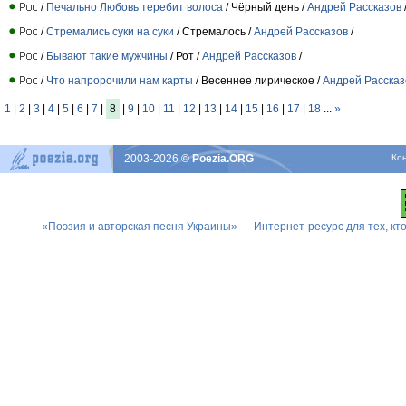
/
Печально Любовь теребит волоса
/ Чёрный день /
Андрей Рассказов
/
Стремались суки на суки
/ Стремалось /
Андрей Рассказов
/
/
Бывают такие мужчины
/ Рот /
Андрей Рассказов
/
/
Что напророчили нам карты
/ Весеннее лирическое /
Андрей Рассказ
1
|
2
|
3
|
4
|
5
|
6
|
7
|
8
|
9
|
10
|
11
|
12
|
13
|
14
|
15
|
16
|
17
|
18
...
»
2003-2026
© Poezia.ORG
Ко
«Поэзия и авторская песня Украины» — Интернет-ресурс для тех, к