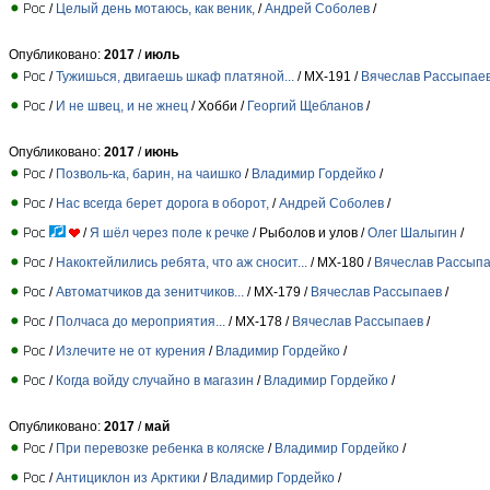
/
Целый день мотаюсь, как веник,
/
Андрей Соболев
/
Опубликовано:
2017
/
июль
/
Тужишься, двигаешь шкаф платяной...
/ МХ-191 /
Вячеслав Рассыпае
/
И не швец, и не жнец
/ Хобби /
Георгий Щебланов
/
Опубликовано:
2017
/
июнь
/
Позволь-ка, барин, на чаишко
/
Владимир Гордейко
/
/
Нас всегда берет дорога в оборот,
/
Андрей Соболев
/
/
Я шёл через поле к речке
/ Рыболов и улов /
Олег Шалыгин
/
/
Накоктейлились ребята, что аж сносит...
/ МХ-180 /
Вячеслав Рассып
/
Автоматчиков да зенитчиков...
/ МХ-179 /
Вячеслав Рассыпаев
/
/
Полчаса до мероприятия...
/ МХ-178 /
Вячеслав Рассыпаев
/
/
Излечите не от курения
/
Владимир Гордейко
/
/
Когда войду случайно в магазин
/
Владимир Гордейко
/
Опубликовано:
2017
/
май
/
При перевозке ребенка в коляске
/
Владимир Гордейко
/
/
Антициклон из Арктики
/
Владимир Гордейко
/