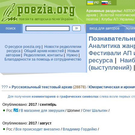
укр
рус
Архивные разделы:
АВТОР
архив
|
Золотой поэтически
поэтов
|
Клубы АП Украины
поиск
вход для авторов логин
Познавательн
Аналитика жан
О ресурсе poezia.org
|
Новости редколлегии
ресурса
|
Общий архив новостей
|
Новым
Фестивали АП 
авторам
|
Редколлегия, контакты
|
Нужно
|
ресурса
|
Наиб
Благодарности за помощь и сотрудничество
(выступлений)
???
»
Русскоязычный текстовый архив
(28878)
/
Юмористическая и ирони
Для получения
комментариев о графических символах
слева возле первых ст
Опубликовано:
2017
/
сентябрь
/
В магазине для зверушек
/ Шопинг /
Олег Шалыгин
/
Опубликовано:
2017
/
август
/
Все происходит внезапно
/
Владимир Гордейко
/