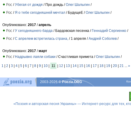
/
Убегая от дождя
/ Про дождь /
Олег Шалыгин
/
/
Я о тебе сегодняшней мечтал
/ БудущеЕ /
Олег Шалыгин
/
Опубликовано:
2017
/
апрель
/
У сегодняшнего барда
/ Бардовская песенка /
Геннадий Сергиенко
/
/
С апрелем встретилась страна,
/ 1 апреля /
Андрей Соболев
/
Опубликовано:
2017
/
март
/
Надрывно лаяли собаки
/ Счастливая примета /
Олег Шалыгин
/
1
|
2
|
3
|
4
|
5
|
6
|
7
|
8
|
9
|
10
|
11
|
12
|
13
|
14
|
15
|
16
|
17
|
18
|
19
|
20
|
21
...
»
2003-2026
© Poezia.ORG
Ко
«Поэзия и авторская песня Украины» — Интернет-ресурс для тех, к