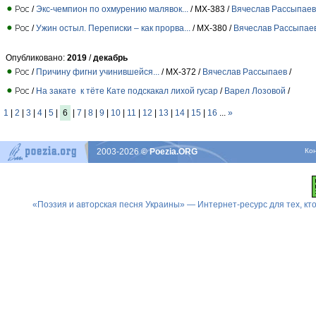
/
Экс-чемпион по охмурению малявок...
/ МХ-383 /
Вячеслав Рассыпаев
/
Ужин остыл. Переписки – как прорва...
/ МХ-380 /
Вячеслав Рассыпае
Опубликовано:
2019
/
декабрь
/
Причину фигни учинившейся...
/ МХ-372 /
Вячеслав Рассыпаев
/
/
На закате к тёте Кате подскакал лихой гусар
/
Варел Лозовой
/
1
|
2
|
3
|
4
|
5
|
6
|
7
|
8
|
9
|
10
|
11
|
12
|
13
|
14
|
15
|
16
...
»
2003-2026
© Poezia.ORG
Ко
«Поэзия и авторская песня Украины» — Интернет-ресурс для тех, к