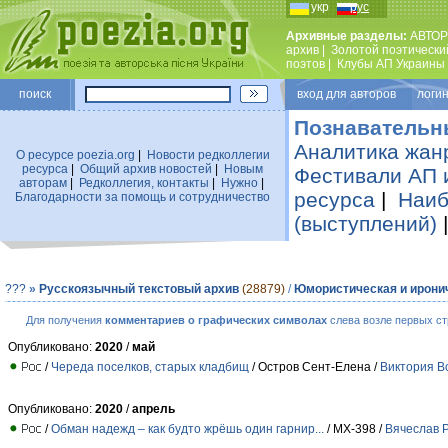
укр
рус
Архивные разделы:
АВТОР
архив
|
Золотой поэтически
поэтов
|
Клубы АП Украины
поиск
вход для авторов логин
Познавательн
Аналитика жан
О ресурсе poezia.org
|
Новости редколлегии
ресурса
|
Общий архив новостей
|
Новым
Фестивали АП 
авторам
|
Редколлегия, контакты
|
Нужно
|
ресурса
|
Наиб
Благодарности за помощь и сотрудничество
(выступлений)
???
»
Русскоязычный текстовый архив
(28879)
/
Юмористическая и ирони
Для получения
комментариев о графических символах
слева возле первых ст
Опубликовано:
2020
/
май
/
Череда поселков, старых кладбищ
/ Остров Сент-Елена /
Виктория В
Опубликовано:
2020
/
апрель
/
Обман надежд – как будто жрёшь один гарнир...
/ МХ-398 /
Вячеслав 