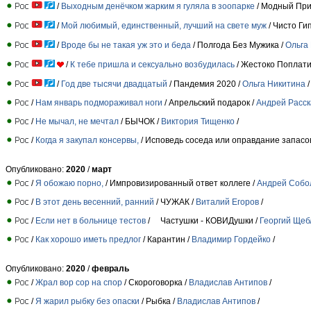
/
Выходным денёчком жарким я гуляла в зоопарке
/ Модный При
/
Мой любимый, единственный, лучший на свете муж
/ Чисто Ги
/
Вроде бы не такая уж это и беда
/ Полгода Без Мужика /
Ольга
/
К тебе пришла и сексуально возбудилась
/ Жестоко Поплати
/
Год две тысячи двадцатый
/ Пандемия 2020 /
Ольга Никитина
/
/
Нам январь подмораживал ноги
/ Апрельский подарок /
Андрей Расск
/
Нe мычал, нe мечтал
/ БЫЧОК /
Виктория Тищенко
/
/
Когда я закупал консервы,
/ Исповедь соседа или оправдание запасо
Опубликовано:
2020
/
март
/
Я обожаю порно,
/ Импровизированный ответ коллеге /
Андрей Собо
/
В этот день весенний, ранний
/ ЧУЖАК /
Виталий Егоров
/
/
Если нет в больнице тестов
/ Частушки - КОВИДушки /
Георгий Щеб
/
Как хорошо иметь предлог
/ Карантин /
Владимир Гордейко
/
Опубликовано:
2020
/
февраль
/
Жрал вор сор на спор
/ Скороговорка /
Владислав Антипов
/
/
Я жарил рыбку без опаски
/ Рыбка /
Владислав Антипов
/