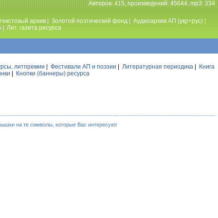
Авторов: 415, произведений: 45644, mp3: 334
текстовый архив
|
Золотой поэтический фонд
|
Аудиоархив АП (укр+рус)
|
ы
|
Лит. газета ресурса
урсы, литпремии
|
Фестивали АП и поэзии
|
Литературная периодика
|
Книга
инки
|
Кнопки (баннеры) ресурса
мышки на те символы, которые Вас интересуют