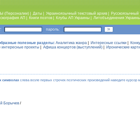
Ы (Персоналии)
|
Даты
|
Украиноязычный текстовый архив
|
Русскоязычный 
скография АП
|
Книги поэтов
|
Клубы АП Украины
|
Литобъединения Украин
:
пароль:
образные полезные разделы:
Аналитика жанра
|
Интересные ссылки
|
Конк
 интересные проекты
|
Афиша концертов (выступлений)
|
Иронические карт
х символах
слева возле первых строчек поэтических произведений наведите курсор 
ей Борычев
/