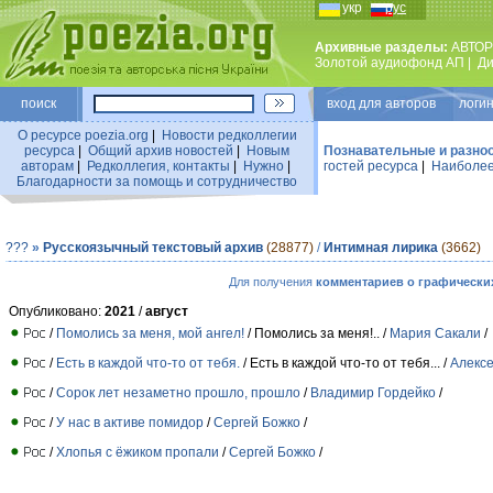
укр
рус
Архивные разделы:
АВТОР
Золотой аудиофонд АП
|
Ди
поиск
вход для авторов логин
О ресурсе poezia.org
|
Новости редколлегии
ресурса
|
Общий архив новостей
|
Новым
Познавательные и разно
авторам
|
Редколлегия, контакты
|
Нужно
|
гостей ресурса
|
Наиболее
Благодарности за помощь и сотрудничество
???
»
Русскоязычный текстовый архив
(28877)
/
Интимная лирика
(3662)
Для получения
комментариев о графически
Опубликовано:
2021
/
август
/
Помолись за меня, мой ангел!
/ Помолись за меня!.. /
Мария Сакали
/
/
Есть в каждой что-то от тебя.
/ Есть в каждой что-то от тебя... /
Алекс
/
Сорок лет незаметно прошло, прошло
/
Владимир Гордейко
/
/
У нас в активе помидор
/
Сергей Божко
/
/
Хлопья с ёжиком пропали
/
Сергей Божко
/