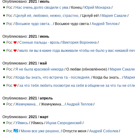
Опубликовано:
2021
/
июль
/
Нас очень долго сводили с ума
/ Конец /
Юрий Монарха
/
/
Целуй её, любовно, нежно, страстно,
/ Целуй её! /
Мария Сакали
/
/
Восьмое чудо света...
/ Восьмое чудо света /
Андрей Теплов
/
Опубликовано:
2021
/
июнь
/
Сонные пальцы - врозь
/
Виктория Воронина
/
/
мало ли вы в какие года выживали чтобы не было у вас никакой пе
Опубликовано:
2021
/
май
/
Я не была красивой никогда
/ О любви (обновлённое) /
Мария Сакали
/
Когда бы знать, что встреча та - последняя,
/ Когда бы знать... /
Мария
/
за что тебя любить посмотри на себя в общем не за что ты не отл
Опубликовано:
2021
/
апрель
/
Жемчужина...
/ Жемчужина... /
Андрей Теплов
/
Опубликовано:
2021
/
март
/
Уймись
/ Уймись /
Ицхак Скородинский
/
/
Мною все уже решено,
/ Отпусти меня /
Андрей Соболев
/