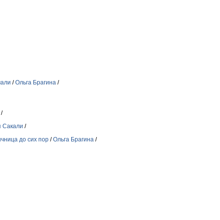
чали
/
Ольга Брагина
/
/
 Сакали
/
ичница до сих пор
/
Ольга Брагина
/