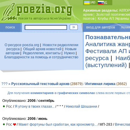
укр
рус
Архивные разделы:
АВТОР
архив
|
Золотой поэтически
поэтов
|
Клубы АП Украины
поиск
вход для авторов логин
Познавательн
Аналитика жан
О ресурсе poezia.org
|
Новости редколлегии
ресурса
|
Общий архив новостей
|
Новым
Фестивали АП 
авторам
|
Редколлегия, контакты
|
Нужно
|
ресурса
|
Наиб
Благодарности за помощь и сотрудничество
(выступлений)
???
»
Русскоязычный текстовый архив
(28879)
/
Интимная лирика
(3662)
Для получения
комментариев о графических символах
слева возле первых ст
Опубликовано:
2006
/
сентябрь
/
Я утону в твоих глазах...
/ * * * /
Николай Шошанни
/
Опубликовано:
2006
/
июнь
/
Макет фортуны был сработан, как хронометр...
/ МП-283 /
Вячесла