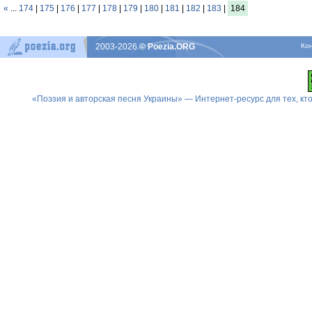
«
...
174
|
175
|
176
|
177
|
178
|
179
|
180
|
181
|
182
|
183
|
184
2003-2026
© Poezia.ORG
Ко
«Поэзия и авторская песня Украины» — Интернет-ресурс для тех, к