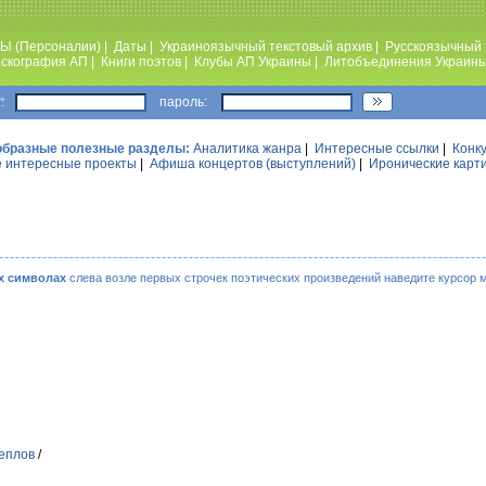
Ы (Персоналии)
|
Даты
|
Украиноязычный текстовый архив
|
Русскоязычный 
скография АП
|
Книги поэтов
|
Клубы АП Украины
|
Литобъединения Украин
:
пароль:
образные полезные разделы:
Аналитика жанра
|
Интересные ссылки
|
Конк
 интересные проекты
|
Афиша концертов (выступлений)
|
Иронические карт
х символах
слева возле первых строчек поэтических произведений наведите курсор 
еплов
/