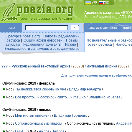
укр
рус
Архивные разделы:
АВТОР
Золотой аудиофонд АП
|
Ди
поиск
вход для авторов логин
О ресурсе poezia.org
|
Новости редколлегии
ресурса
|
Общий архив новостей
|
Новым
Познавательные и разно
авторам
|
Редколлегия, контакты
|
Нужно
|
гостей ресурса
|
Наиболее
Благодарности за помощь и сотрудничество
???
»
Русскоязычный текстовый архив
(28878)
/
Интимная лирика
(3662)
Для получения
комментариев о графически
Опубликовано:
2019
/
февраль
/
Так велика твоя любовь ко мне
/
Владимир Роберта
/
/
Всё просто... и сложно; и свято... и грешно
/
Владимир Роберта
/
Опубликовано:
2019
/
январь
/
Мой милый оппонент
/
Владимир Гордейко
/
/
Соприкоснувшись взглядом...
/ Соприкоснувшись взглядом /
Андрей Т
/
ОНИ...
/ ОНИ /
Андрей Теплов
/