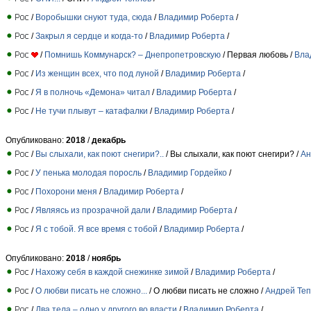
/
Воробышки снуют туда, сюда
/
Владимир Роберта
/
/
Закрыл я сердце и когда-то
/
Владимир Роберта
/
/
Помнишь Коммунарск? – Днепропетровскую
/ Первая любовь /
Вла
/
Из женщин всех, что под луной
/
Владимир Роберта
/
/
Я в полночь «Демона» читал
/
Владимир Роберта
/
/
Не тучи плывут – катафалки
/
Владимир Роберта
/
Опубликовано:
2018
/
декабрь
/
Вы слыхали, как поют снегири?..
/ Вы слыхали, как поют снегири? /
Ан
/
У пенька молодая поросль
/
Владимир Гордейко
/
/
Похорони меня
/
Владимир Роберта
/
/
Являясь из прозрачной дали
/
Владимир Роберта
/
/
Я с тобой. Я все время с тобой
/
Владимир Роберта
/
Опубликовано:
2018
/
ноябрь
/
Нахожу себя в каждой снежинке зимой
/
Владимир Роберта
/
/
О любви писать не сложно...
/ О любви писать не сложно /
Андрей Те
/
Два тела – одно у другого во власти
/
Владимир Роберта
/