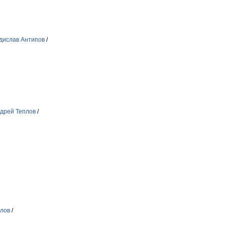
дислав Антипов
/
дрей Теплов
/
плов
/