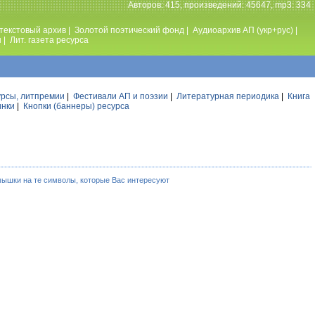
Авторов: 415, произведений: 45647, mp3: 334
текстовый архив
|
Золотой поэтический фонд
|
Аудиоархив АП (укр+рус)
|
ы
|
Лит. газета ресурса
урсы, литпремии
|
Фестивали АП и поэзии
|
Литературная периодика
|
Книга
инки
|
Кнопки (баннеры) ресурса
мышки на те символы, которые Вас интересуют