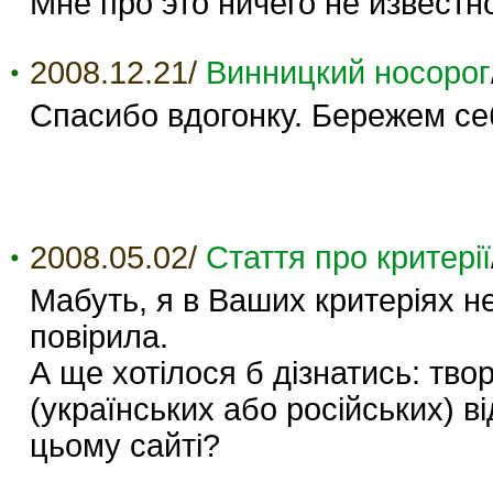
Мне про это ничего не известн
2008.12.21/
Винницкий носорог
Спасибо вдогонку. Бережем се
2008.05.02/
Стаття про критерії
Мабуть, я в Ваших критеріях не
повірила.
А ще хотілося б дізнатись: твор
(українських або російських) ві
цьому сайті?