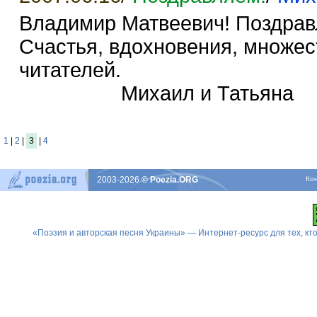
Владимир Матвеевич! Поздрав
Счастья, вдохновения, множест
читателей.
Михаил и Татьяна
1
|
2
|
3
|
4
2003-2026
© Poezia.ORG
Ко
«Поэзия и авторская песня Украины» — Интернет-ресурс для тех, к