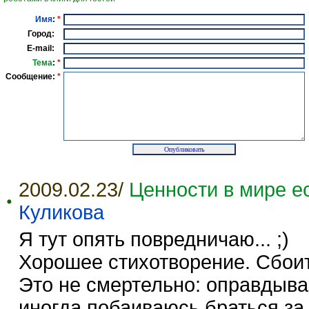
Имя
:
*
Город:
E-mail:
Тема
:
*
Сообщение:
*
2009.02.23/
Ценности в мире ес
Куликова
Я тут опять повредничаю... ;)
Хорошее стихотворение. Сбоит
Это не смертельно: оправдыв
иногда побаиваюсь браться за