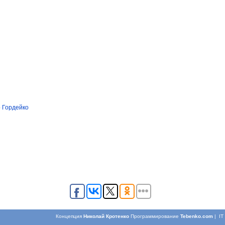
 Гордейко
Концепция
Николай Кротенко
Программирование
Tebenko.com
| I