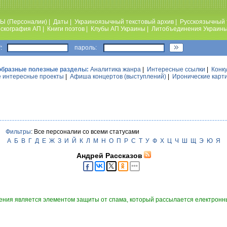
Ы (Персоналии)
|
Даты
|
Украиноязычный текстовый архив
|
Русскоязычный 
скография АП
|
Книги поэтов
|
Клубы АП Украины
|
Литобъединения Украин
:
пароль:
образные полезные разделы:
Аналитика жанра
|
Интересные ссылки
|
Конк
 интересные проекты
|
Афиша концертов (выступлений)
|
Иронические карт
Фильтры
: Все персоналии со всеми статусами
А
Б
В
Г
Д
Е
Ж
З
И
Й
К
Л
М
Н
О
П
Р
С
Т
У
Ф
Х
Ц
Ч
Ш
Щ
Э
Ю
Я
Андрей Рассказов
ния является элементом защиты от спама, который рассылается електронны