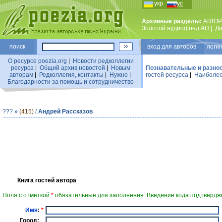
укр
рус
Архивные разделы:
АВТОР
Золотой аудиофонд АП
|
Ди
поиск
вход для авторов логин
О ресурсе poezia.org
|
Новости редколлегии
ресурса
|
Общий архив новостей
|
Новым
Познавательные и разно
авторам
|
Редколлегия, контакты
|
Нужно
|
гостей ресурса
|
Наиболее
Благодарности за помощь и сотрудничество
???
»
(415)
/
Андрей Рассказов
Книга гостей автора
Поля с отметкой
*
обязательные для заполнения. Введение кода подтвердже
Имя
:
*
Город: