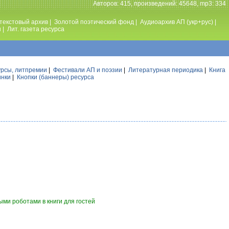
Авторов: 415, произведений: 45648, mp3: 334
текстовый архив
|
Золотой поэтический фонд
|
Аудиоархив АП (укр+рус)
|
ы
|
Лит. газета ресурса
урсы, литпремии
|
Фестивали АП и поэзии
|
Литературная периодика
|
Книга
инки
|
Кнопки (баннеры) ресурса
ми роботами в книги для гостей