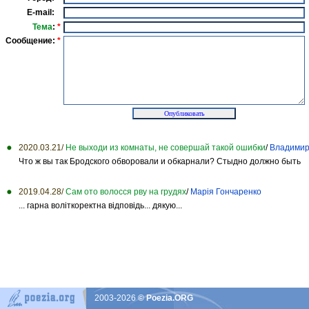
E-mail:
Тема
:
*
Сообщение:
*
2020.03.21/
Не выходи из комнаты, не совершай такой ошибки
/
Владимир
Что ж вы так Бродского обворовали и обкарнали? Стыдно должно быть
2019.04.28/
Сам ото волосся рву на грудях
/
Марія Гончаренко
... гарна воліткоректна відповідь... дякую...
2003-2026
© Poezia.ORG