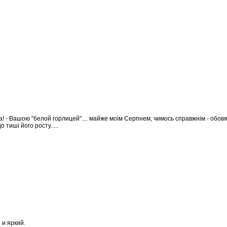
 да! - Вашою "белой горлицей".... майже моїм Серпнем, чимось справжнім - обов
 тиші його росту.....
 и яркий.