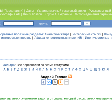
Ы (Персоналии)
|
Даты
|
Украиноязычный текстовый архив
|
Русскоязычный 
скография АП
|
Книги поэтов
|
Клубы АП Украины
|
Литобъединения Украин
:
пароль:
образные полезные разделы:
Аналитика жанра
|
Интересные ссылки
|
Конк
 интересные проекты
|
Афиша концертов (выступлений)
|
Иронические карт
Фильтры
: Все персоналии со всеми статусами
А
Б
В
Г
Д
Е
Ж
З
И
Й
К
Л
М
Н
О
П
Р
С
Т
У
Ф
Х
Ц
Ч
Ш
Щ
Э
Ю
Я
Андрей Теплов
ния является элементом защиты от спама, который рассылается електронны