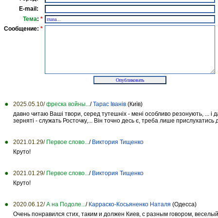
E-mail:
Тема
:
*
Сообщение:
*
2025.05.10/
фреска войны...
/
Тарас Іванів
(Київ)
давно читаю Ваші твори, серед тутешніх - мені особливо резонують, ... і
зерняті - служать Росточку,... Він точно десь є, треба лише прислухатись до
2021.01.29/
Первое слово...
/
Виктория Тищенко
Круто!
2021.01.29/
Первое слово...
/
Виктория Тищенко
Круто!
2020.06.12/
А на Подоле...
/
Карраско-Косьяненко Наталя
(Одесса)
Очень понравился стих, таким и должен Киев, с разным говором, веселый