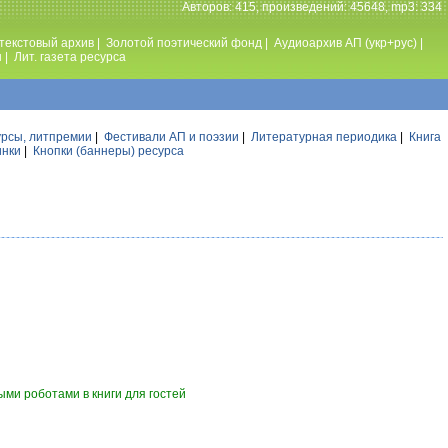
Авторов: 415, произведений: 45648, mp3: 334
текстовый архив
|
Золотой поэтический фонд
|
Аудиоархив АП (укр+рус)
|
ы
|
Лит. газета ресурса
урсы, литпремии
|
Фестивали АП и поэзии
|
Литературная периодика
|
Книга
инки
|
Кнопки (баннеры) ресурса
ми роботами в книги для гостей