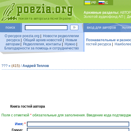
укр
рус
Архивные разделы:
АВТОР
Золотой аудиофонд АП
|
Ди
поиск
вход для авторов логин
О ресурсе poezia.org
|
Новости редколлегии
ресурса
|
Общий архив новостей
|
Новым
Познавательные и разно
авторам
|
Редколлегия, контакты
|
Нужно
|
гостей ресурса
|
Наиболее
Благодарности за помощь и сотрудничество
???
»
(415)
/
Андрей Теплов
Книга гостей автора
Поля с отметкой
*
обязательные для заполнения. Введение кода подтвердже
Имя
:
*
Город: