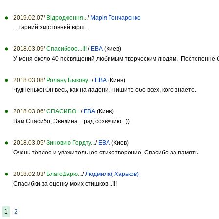
2019.02.07/
Відродження...
/
Марія Гончаренко
... гарний змістовний вірш...
2018.03.09/
Спасибооо...!!!
/
ЕВА
(Киев)
У меня около 40 посвящений любимым творческим людям. Постепенне буд
2018.03.08/
Ролану Быкову...
/
ЕВА
(Киев)
Чудненько! Он весь, как на ладони. Пишите обо всех, кого знаете.
2018.03.06/
СПАСИБО...
/
ЕВА
(Киев)
Вам Спасибо, Эвелина... рад созвучию...))
2018.03.05/
Зиновию Гердту...
/
ЕВА
(Киев)
Очень тёплое и уважительное стихотворение. Спасибо за память.
2018.02.03/
БлагоДарю...
/
Людмила( Харьков)
Спасибки за оценку моих стишков...!!!
1
|
2