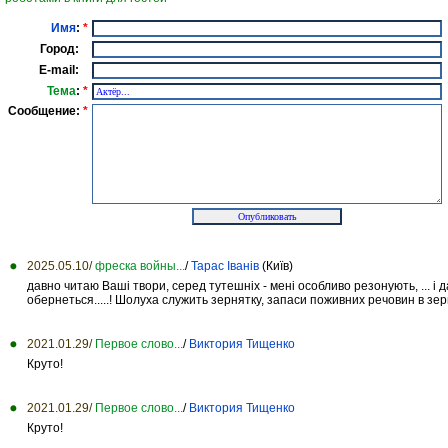
Имя
:
*
Город:
E-mail:
Тема
:
*
Сообщение:
*
2025.05.10/
фреска войны...
/
Тарас Іванів
(Київ)
давно читаю Ваші твори, серед тутешніх - мені особливо резонують, ... і
обернеться.....! Шолуха служить зернятку, запаси поживних речовин в зерня
2021.01.29/
Первое слово...
/
Виктория Тищенко
Круто!
2021.01.29/
Первое слово...
/
Виктория Тищенко
Круто!