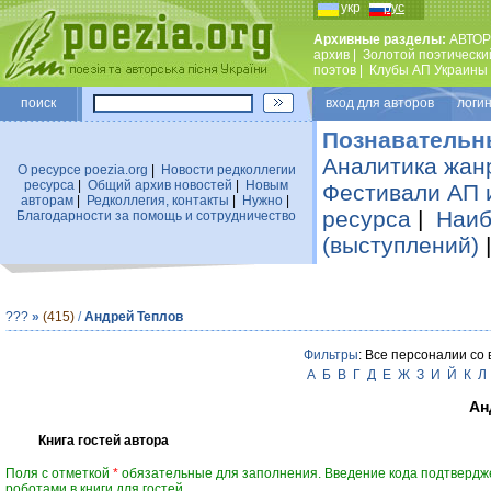
укр
рус
Архивные разделы:
АВТОР
архив
|
Золотой поэтически
поэтов
|
Клубы АП Украины
поиск
вход для авторов логин
Познавательн
Аналитика жан
О ресурсе poezia.org
|
Новости редколлегии
ресурса
|
Общий архив новостей
|
Новым
Фестивали АП 
авторам
|
Редколлегия, контакты
|
Нужно
|
ресурса
|
Наиб
Благодарности за помощь и сотрудничество
(выступлений)
???
»
(415)
/
Андрей Теплов
Фильтры
: Все персоналии со
А
Б
В
Г
Д
Е
Ж
З
И
Й
К
Л
Ан
Книга гостей автора
Поля с отметкой
*
обязательные для заполнения. Введение кода подтвердж
роботами в книги для гостей