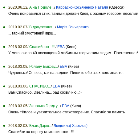
2020.06.12/
А на Подоле...
/
Карраско-Косьяненко Наталя
(Одесса)
Очень понравился стих, таким и должен Киев, с разным говором, веселый
2019.02.07/
Відродження...
/
Марія Гончаренко
... гарний змістовний вірш...
2018.03.09/
Спасибооо...!!!
/
ЕВА
(Киев)
У меня около 40 посвящений любимым творческим людям. Постепенне буд
2018.03.08/
Ролану Быкову...
/
ЕВА
(Киев)
Чудненько! Он весь, как на ладони. Пишите обо всех, кого знаете.
2018.03.06/
СПАСИБО...
/
ЕВА
(Киев)
Вам Спасибо, Эвелина... рад созвучию...))
2018.03.05/
Зиновию Гердту...
/
ЕВА
(Киев)
Очень тёплое и уважительное стихотворение. Спасибо за память.
2018.02.03/
БлагоДарю...
/
Людмила( Харьков)
Спасибки за оценку моих стишков...!!!