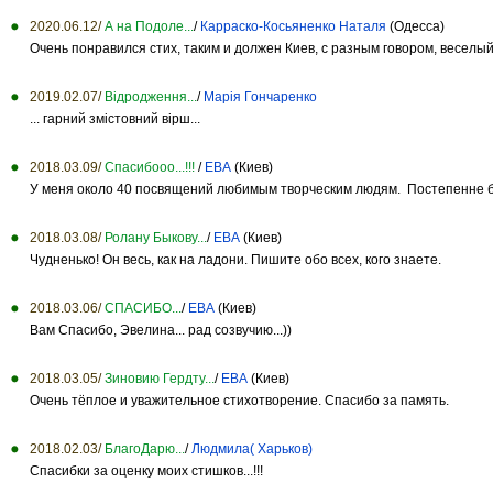
2020.06.12/
А на Подоле...
/
Карраско-Косьяненко Наталя
(Одесса)
Очень понравился стих, таким и должен Киев, с разным говором, веселый
2019.02.07/
Відродження...
/
Марія Гончаренко
... гарний змістовний вірш...
2018.03.09/
Спасибооо...!!!
/
ЕВА
(Киев)
У меня около 40 посвящений любимым творческим людям. Постепенне буд
2018.03.08/
Ролану Быкову...
/
ЕВА
(Киев)
Чудненько! Он весь, как на ладони. Пишите обо всех, кого знаете.
2018.03.06/
СПАСИБО...
/
ЕВА
(Киев)
Вам Спасибо, Эвелина... рад созвучию...))
2018.03.05/
Зиновию Гердту...
/
ЕВА
(Киев)
Очень тёплое и уважительное стихотворение. Спасибо за память.
2018.02.03/
БлагоДарю...
/
Людмила( Харьков)
Спасибки за оценку моих стишков...!!!