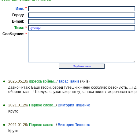
Имя
:
*
Город:
E-mail:
Тема
:
*
Сообщение:
*
2025.05.10/
фреска войны...
/
Тарас Іванів
(Київ)
давно читаю Ваші твори, серед тутешніх - мені особливо резонують, ... і
обернеться.....! Шолуха служить зернятку, запаси поживних речовин в зерня
2021.01.29/
Первое слово...
/
Виктория Тищенко
Круто!
2021.01.29/
Первое слово...
/
Виктория Тищенко
Круто!