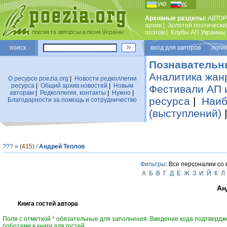
укр
рус
Архивные разделы:
АВТОР
архив
|
Золотой поэтически
поэтов
|
Клубы АП Украины
поиск
вход для авторов логин
Познавательн
Аналитика жан
О ресурсе poezia.org
|
Новости редколлегии
ресурса
|
Общий архив новостей
|
Новым
Фестивали АП 
авторам
|
Редколлегия, контакты
|
Нужно
|
ресурса
|
Наиб
Благодарности за помощь и сотрудничество
(выступлений)
???
»
(415)
/
Андрей Теплов
Фильтры
: Все персоналии со
А
Б
В
Г
Д
Е
Ж
З
И
Й
К
Л
Ан
Книга гостей автора
Поля с отметкой
*
обязательные для заполнения. Введение кода подтвердж
роботами в книги для гостей