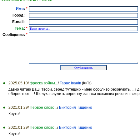
Имя
:
*
Город:
E-mail:
Тема
:
*
Сообщение:
*
2025.05.10/
фреска войны...
/
Тарас Іванів
(Київ)
давно читаю Ваші твори, серед тутешніх - мені особливо резонують, ... і
обернеться.....! Шолуха служить зернятку, запаси поживних речовин в зерня
2021.01.29/
Первое слово...
/
Виктория Тищенко
Круто!
2021.01.29/
Первое слово...
/
Виктория Тищенко
Круто!