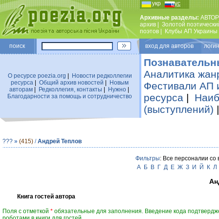
укр
рус
Архивные разделы:
АВТОР
архив
|
Золотой поэтически
поэтов
|
Клубы АП Украины
поиск
вход для авторов логин
Познавательн
Аналитика жан
О ресурсе poezia.org
|
Новости редколлегии
ресурса
|
Общий архив новостей
|
Новым
Фестивали АП 
авторам
|
Редколлегия, контакты
|
Нужно
|
ресурса
|
Наиб
Благодарности за помощь и сотрудничество
(выступлений)
???
»
(415)
/
Андрей Теплов
Фильтры
: Все персоналии со
А
Б
В
Г
Д
Е
Ж
З
И
Й
К
Л
Ан
Книга гостей автора
Поля с отметкой
*
обязательные для заполнения. Введение кода подтвердж
роботами в книги для гостей