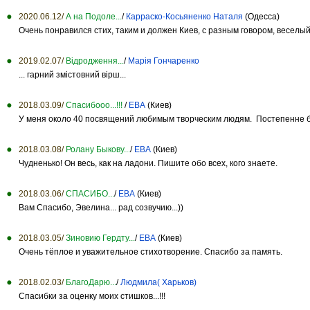
2020.06.12/
А на Подоле...
/
Карраско-Косьяненко Наталя
(Одесса)
Очень понравился стих, таким и должен Киев, с разным говором, веселый
2019.02.07/
Відродження...
/
Марія Гончаренко
... гарний змістовний вірш...
2018.03.09/
Спасибооо...!!!
/
ЕВА
(Киев)
У меня около 40 посвящений любимым творческим людям. Постепенне буд
2018.03.08/
Ролану Быкову...
/
ЕВА
(Киев)
Чудненько! Он весь, как на ладони. Пишите обо всех, кого знаете.
2018.03.06/
СПАСИБО...
/
ЕВА
(Киев)
Вам Спасибо, Эвелина... рад созвучию...))
2018.03.05/
Зиновию Гердту...
/
ЕВА
(Киев)
Очень тёплое и уважительное стихотворение. Спасибо за память.
2018.02.03/
БлагоДарю...
/
Людмила( Харьков)
Спасибки за оценку моих стишков...!!!