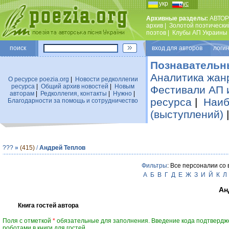
укр
рус
Архивные разделы:
АВТОР
архив
|
Золотой поэтически
поэтов
|
Клубы АП Украины
поиск
вход для авторов логин
Познавательн
Аналитика жан
О ресурсе poezia.org
|
Новости редколлегии
ресурса
|
Общий архив новостей
|
Новым
Фестивали АП 
авторам
|
Редколлегия, контакты
|
Нужно
|
ресурса
|
Наиб
Благодарности за помощь и сотрудничество
(выступлений)
???
»
(415)
/
Андрей Теплов
Фильтры
: Все персоналии со
А
Б
В
Г
Д
Е
Ж
З
И
Й
К
Л
Ан
Книга гостей автора
Поля с отметкой
*
обязательные для заполнения. Введение кода подтвердж
роботами в книги для гостей