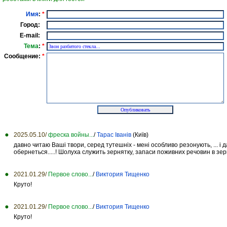
Имя
:
*
Город:
E-mail:
Тема
:
*
Сообщение:
*
2025.05.10/
фреска войны...
/
Тарас Іванів
(Київ)
давно читаю Ваші твори, серед тутешніх - мені особливо резонують, ... і
обернеться.....! Шолуха служить зернятку, запаси поживних речовин в зерня
2021.01.29/
Первое слово...
/
Виктория Тищенко
Круто!
2021.01.29/
Первое слово...
/
Виктория Тищенко
Круто!