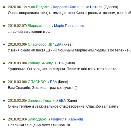
2020.06.12/
А на Подоле...
/
Карраско-Косьяненко Наталя
(Одесса)
Очень понравился стих, таким и должен Киев, с разным говором, веселый
2019.02.07/
Відродження...
/
Марія Гончаренко
... гарний змістовний вірш...
2018.03.09/
Спасибооо...!!!
/
ЕВА
(Киев)
У меня около 40 посвящений любимым творческим людям. Постепенне буд
2018.03.08/
Ролану Быкову...
/
ЕВА
(Киев)
Чудненько! Он весь, как на ладони. Пишите обо всех, кого знаете.
2018.03.06/
СПАСИБО...
/
ЕВА
(Киев)
Вам Спасибо, Эвелина... рад созвучию...))
2018.03.05/
Зиновию Гердту...
/
ЕВА
(Киев)
Очень тёплое и уважительное стихотворение. Спасибо за память.
2018.02.03/
БлагоДарю...
/
Людмила( Харьков)
Спасибки за оценку моих стишков...!!!