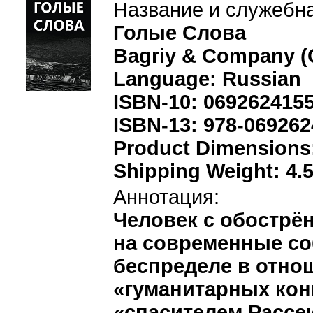
Название и служебн
Голые Слова
Bagriy & Company (C
Language: Russian
ISBN-10: 069262415
ISBN-13: 978-06926
Product Dimensions: 
Shipping Weight: 4.
Аннотация:
Человек с обострё
на современные со
беспределе в отно
«гуманитарных кон
«спасителем Рассеи