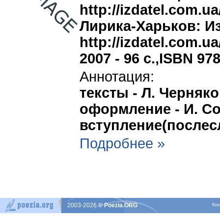
http://izdatel.com.ua
Лирика-Харьков: И
http://izdatel.com.
2007 - 96 с.,ISBN 97
Аннотация:
тексты - Л. Черняк
оформление - И. С
вступление(послесл
Подробнее »
2003-2026
© Poezia.ORG
Ко