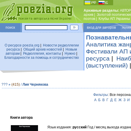
укр
рус
Архивные разделы:
АВТОР
архив
|
Золотой поэтически
поэтов
|
Клубы АП Украины
поиск
вход для авторов логин
Познавательн
Аналитика жан
О ресурсе poezia.org
|
Новости редколлегии
ресурса
|
Общий архив новостей
|
Новым
Фестивали АП 
авторам
|
Редколлегия, контакты
|
Нужно
|
ресурса
|
Наиб
Благодарности за помощь и сотрудничество
(выступлений)
???
»
(415)
/
Лия Чернякова
Фильтры
: Все персона
А
Б
В
Г
Д
Е
Ж
З
И
Книги автора
Язык издания:
русский
Год / месяц выхода издан