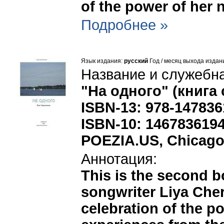
of the power of her 
Подробнее »
Язык издания:
русский
Год / месяц выхода издан
Название и служебн
"На одного" (книга 
ISBN-13: 978-14783
ISBN-10: 146783619
POEZIA.US, Chicago
Аннотация:
This is the second 
songwriter Liya Che
celebration of the p