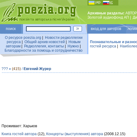
укр
рус
Архивные разделы:
АВТОР
Золотой аудиофонд АП
|
Ди
поиск
вход для авторов логин
О ресурсе poezia.org
|
Новости редколлегии
ресурса
|
Общий архив новостей
|
Новым
Познавательные и разно
авторам
|
Редколлегия, контакты
|
Нужно
|
гостей ресурса
|
Наиболее
Благодарности за помощь и сотрудничество
???
»
(415)
/
Евгений Журер
Проживает: Харьков
Книга гостей автора
(12),
Концерты (выступления) автора
(2008.12.15)