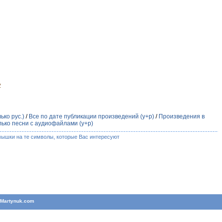
2
ько рус.)
/
Все по дате публикации произведений (у+р)
/
Произведения в
лько песни с аудиофайлами (у+р)
мышки на те символы, которые Вас интересуют
T
Martynuk.com