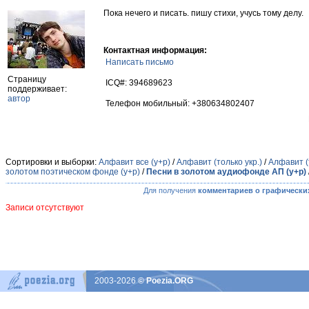
Пока нечего и писать. пишу стихи, учусь тому делу.
Контактная информация:
Написать письмо
Страницу
ICQ#: 394689623
поддерживает:
автор
Телефон мобильный: +380634802407
Сортировки и выборки:
Алфавит все (у+р)
/
Алфавит (только укр.)
/
Алфавит (
золотом поэтическом фонде (у+р)
/
Песни в золотом аудиофонде АП (у+р)
Для получения
комментариев о графически
Записи отсутствуют
2003-2026
© Poezia.ORG