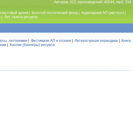
Авторов: 415, произведений: 45644, mp3: 334
текстовый архив
|
Золотой поэтический фонд
|
Аудиоархив АП (укр+рус)
|
ы
|
Лит. газета ресурса
урсы, литпремии
|
Фестивали АП и поэзии
|
Литературная периодика
|
Книга
инки
|
Кнопки (баннеры) ресурса