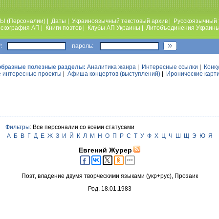
Ы (Персоналии)
|
Даты
|
Украиноязычный текстовый архив
|
Русскоязычный 
скография АП
|
Книги поэтов
|
Клубы АП Украины
|
Литобъединения Украин
:
пароль:
образные полезные разделы:
Аналитика жанра
|
Интересные ссылки
|
Конк
 интересные проекты
|
Афиша концертов (выступлений)
|
Иронические карт
Фильтры
: Все персоналии со всеми статусами
А
Б
В
Г
Д
Е
Ж
З
И
Й
К
Л
М
Н
О
П
Р
С
Т
У
Ф
Х
Ц
Ч
Ш
Щ
Э
Ю
Я
Евгений Журер
Поэт, владение двумя творческими языками (укр+рус), Прозаик
Род. 18.01.1983