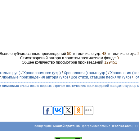
Всего опубликованных произведений
50
, в том числе укр.
48
, в том числе рус.
Стихотворений автора в золотом поэтическом фонде
0
Общее количество просмотров произведений
129451
только рус.)
/
Хронология все (у+р)
/
Хронология (только укр.)
/
Хронология (тол
/
Любимые произведения автора (у+р)
/
Все стихи, ставшие песнями (у+р)
/
То
х символах
слева возле первых строчек поэтических произведений наведите курсор 
Концепция
Николай Кротенко
Программирование
Tebenko.com
| I