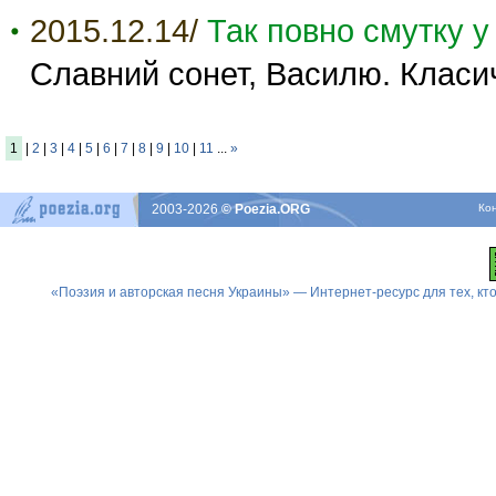
2015.12.14/
Так повно смутку у
Славний сонет, Василю. Класич
1
|
2
|
3
|
4
|
5
|
6
|
7
|
8
|
9
|
10
|
11
...
»
2003-2026
© Poezia.ORG
Ко
«Поэзия и авторская песня Украины» — Интернет-ресурс для тех, к