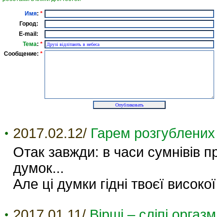
Имя
:
*
Город:
E-mail:
Тема
:
*
Сообщение:
*
2017.02.12/
Гарем розгублених
Отак завжди: в часи сумнівів п
думок...
Але ці думки гідні твоєї високої
2017.01.11/
Вірші – сліпі оргаз