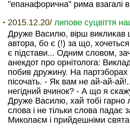
"епанафорична" рима взагалі 
2015.12.20/
липове суцвіття на
Друже Василю, вірш викликав ц
автора, бо є (!) за що, хочеть
є підстави... Одним словом, за
анекдот про орнітолога: Викла
побив дружину. На партзборах 
пісочать. - Як вам не ай-ай-ай!
негідний вчинок? - А що я скажу
Друже Василю, хай тобі гарно л
слова і не тільки слова падає 
Миколаєм і прийдешніми святам