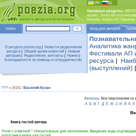
укр
рус
Архивные разделы:
АВТОР
архив
|
Золотой поэтически
поэтов
|
Клубы АП Украины
поиск
вход для авторов логин
Познавательн
Аналитика жан
О ресурсе poezia.org
|
Новости редколлегии
ресурса
|
Общий архив новостей
|
Новым
Фестивали АП 
авторам
|
Редколлегия, контакты
|
Нужно
|
ресурса
|
Наиб
Благодарности за помощь и сотрудничество
(выступлений)
???
»
(415)
/
Василий Кузан
Фильтры
: Все персоналии со
А
Б
В
Г
Д
Е
Ж
З
И
Й
К
Л
Ва
Книга гостей автора
Поля с отметкой
*
обязательные для заполнения. Введение кода подтвердж
роботами в книги для гостей