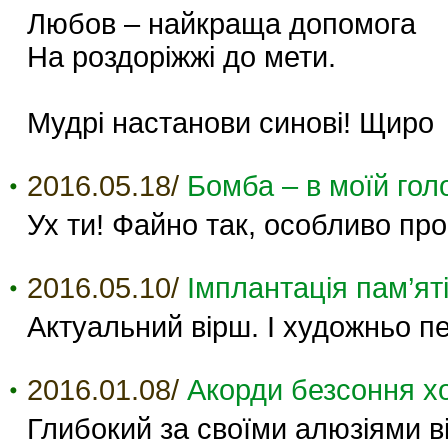
Любов – найкраща допомога
На роздоріжжі до мети.
Мудрі настанови синові! Щиро
2016.05.18/
Бомба – в моїй голо
Ух ти! Файно так, особливо про
2016.05.10/
Імплантація пам’яті
Актуальний вірш. І художньо п
2016.01.08/
Акорди безсоння хо
Глибокий за своїми алюзіями ві