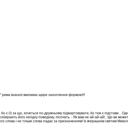
а" рима взагалі викликає щире захоплення формою!!!
о є (!) за що, хочеться по-дружньому піджартовувати, бо теж є підстави... Од
ирають його негідну поведінку, пісочать. - Як вам не ай-ай-ай!.. Що ви может
 твого слова і не тільки слова падає за призначенням! Із вчорашнім святим Мико