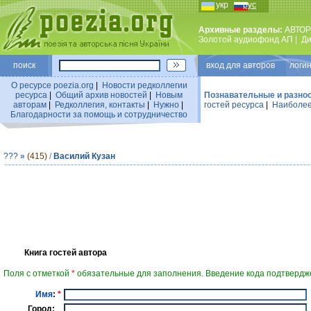
укр
рус
Архивные разделы:
АВТОР
Золотой аудиофонд АП
|
Ди
поиск
вход для авторов логин
О ресурсе poezia.org
|
Новости редколлегии
ресурса
|
Общий архив новостей
|
Новым
Познавательные и разно
авторам
|
Редколлегия, контакты
|
Нужно
|
гостей ресурса
|
Наиболее
Благодарности за помощь и сотрудничество
???
»
(415)
/
Василий Кузан
Книга гостей автора
Поля с отметкой
*
обязательные для заполнения. Введение кода подтвердже
Имя
:
*
Город: