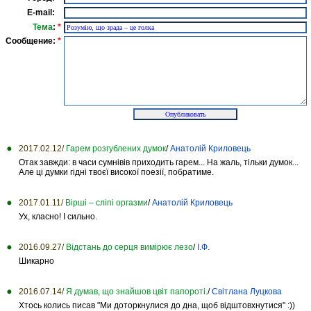
E-mail:
Тема
:
*
Сообщение:
*
2017.02.12/
Гарем розгублених думок
/
Анатолій Криловець
Отак завжди: в часи сумнівів приходить гарем... На жаль, тільки думок...
Але ці думки гідні твоєї високої поезії, побратиме.
2017.01.11/
Вірші – сліпі оргазми
/
Анатолій Криловець
Ух, класно! І сильно.
2016.09.27/
Відстань до серця вимірює лезо
/
І.Ф.
Шикарно
2016.07.14/
Я думав, що знайшов цвіт папороті.
/
Світлана Луцкова
Хтось колись писав "Ми доторкнулися до дна, щоб відштовхнутися" :))