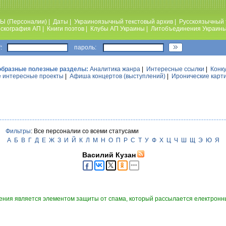
Ы (Персоналии)
|
Даты
|
Украиноязычный текстовый архив
|
Русскоязычный 
скография АП
|
Книги поэтов
|
Клубы АП Украины
|
Литобъединения Украин
:
пароль:
образные полезные разделы:
Аналитика жанра
|
Интересные ссылки
|
Конк
 интересные проекты
|
Афиша концертов (выступлений)
|
Иронические карт
Фильтры
: Все персоналии со всеми статусами
А
Б
В
Г
Д
Е
Ж
З
И
Й
К
Л
М
Н
О
П
Р
С
Т
У
Ф
Х
Ц
Ч
Ш
Щ
Э
Ю
Я
Василий Кузан
ния является элементом защиты от спама, который рассылается електронны