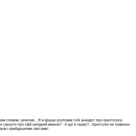
ним словом, зачепив... Я ж краще розповім тобі анекдот про орнітолога:
е сказати про свій негідний вчинок? - А що я скажу?.. Орнітолог не повинен
лаєм і прийдешніми святами!..