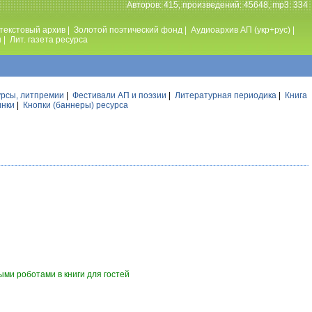
Авторов: 415, произведений: 45648, mp3: 334
текстовый архив
|
Золотой поэтический фонд
|
Аудиоархив АП (укр+рус)
|
ы
|
Лит. газета ресурса
урсы, литпремии
|
Фестивали АП и поэзии
|
Литературная периодика
|
Книга
инки
|
Кнопки (баннеры) ресурса
ми роботами в книги для гостей