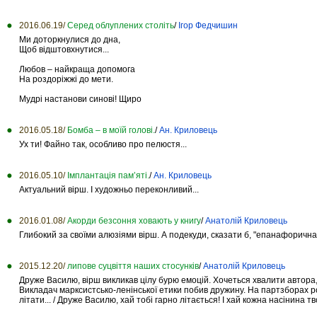
2016.06.19/
Серед облуплених століть
/
Ігор Федчишин
Ми доторкнулися до дна,
Щоб відштовхнутися...
Любов – найкраща допомога
На роздоріжжі до мети.
Мудрі настанови синові! Щиро
2016.05.18/
Бомба – в моїй голові.
/
Ан. Криловець
Ух ти! Файно так, особливо про пелюстя...
2016.05.10/
Імплантація пам’яті.
/
Ан. Криловець
Актуальний вірш. І художньо переконливий...
2016.01.08/
Акорди безсоння ховають у книгу
/
Анатолій Криловець
Глибокий за своїми алюзіями вірш. А подекуди, сказати б, "епанафоричн
2015.12.20/
липове суцвіття наших стосунків
/
Анатолій Криловець
Друже Василю, вірш викликав цілу бурю емоцій. Хочеться хвалити автора, б
Викладач марксистсько-ленінської етики побив дружину. На партзборах розб
літати... / Друже Василю, хай тобі гарно літається! І хай кожна насінина