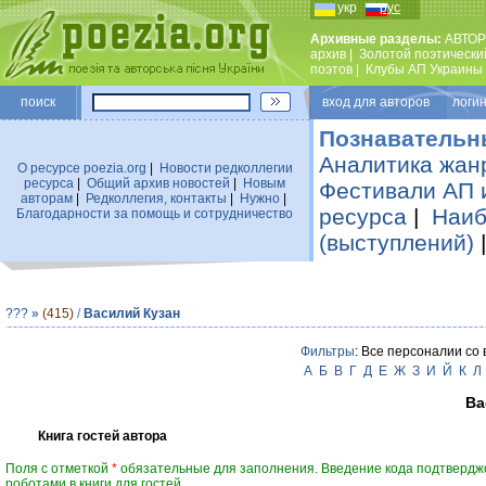
укр
рус
Архивные разделы:
АВТОР
архив
|
Золотой поэтически
поэтов
|
Клубы АП Украины
поиск
вход для авторов логин
Познавательн
Аналитика жан
О ресурсе poezia.org
|
Новости редколлегии
ресурса
|
Общий архив новостей
|
Новым
Фестивали АП 
авторам
|
Редколлегия, контакты
|
Нужно
|
ресурса
|
Наиб
Благодарности за помощь и сотрудничество
(выступлений)
???
»
(415)
/
Василий Кузан
Фильтры
: Все персоналии со
А
Б
В
Г
Д
Е
Ж
З
И
Й
К
Л
Ва
Книга гостей автора
Поля с отметкой
*
обязательные для заполнения. Введение кода подтвердж
роботами в книги для гостей