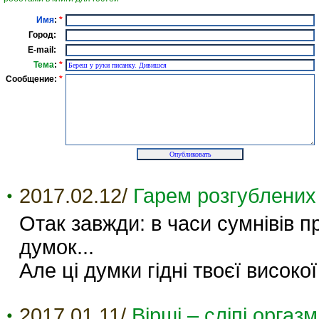
Имя
:
*
Город:
E-mail:
Тема
:
*
Сообщение:
*
2017.02.12/
Гарем розгублених
Отак завжди: в часи сумнівів п
думок...
Але ці думки гідні твоєї високої
2017.01.11/
Вірші – сліпі оргаз