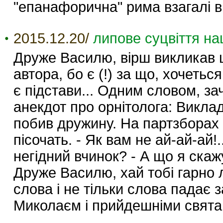
"епанафорична" рима взагалі 
2015.12.20/
липове суцвіття на
Друже Василю, вірш викликав ц
автора, бо є (!) за що, хочеть
є підстави... Одним словом, за
анекдот про орнітолога: Викла
побив дружину. На партзборах 
пісочать. - Як вам не ай-ай-ай!
негідний вчинок? - А що я скажу
Друже Василю, хай тобі гарно л
слова і не тільки слова падає 
Миколаєм і прийдешніми святам