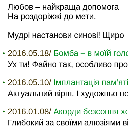
Любов – найкраща допомога
На роздоріжжі до мети.
Мудрі настанови синові! Щиро
2016.05.18/
Бомба – в моїй голо
Ух ти! Файно так, особливо про
2016.05.10/
Імплантація пам’яті
Актуальний вірш. І художньо п
2016.01.08/
Акорди безсоння хо
Глибокий за своїми алюзіями ві