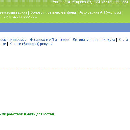
Авторов: 415, произведений: 45648, mp3: 334
текстовый архив
|
Золотой поэтический фонд
|
Аудиоархив АП (укр+рус)
|
ы
|
Лит. газета ресурса
урсы, литпремии
|
Фестивали АП и поэзии
|
Литературная периодика
|
Книга
инки
|
Кнопки (баннеры) ресурса
ми роботами в книги для гостей