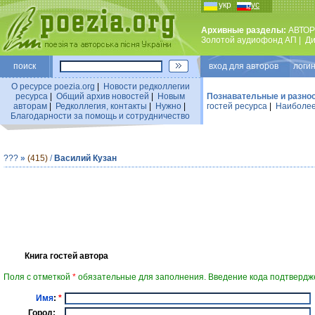
укр
рус
Архивные разделы:
АВТОР
Золотой аудиофонд АП
|
Ди
поиск
вход для авторов логин
О ресурсе poezia.org
|
Новости редколлегии
ресурса
|
Общий архив новостей
|
Новым
Познавательные и разно
авторам
|
Редколлегия, контакты
|
Нужно
|
гостей ресурса
|
Наиболее
Благодарности за помощь и сотрудничество
???
»
(415)
/
Василий Кузан
Книга гостей автора
Поля с отметкой
*
обязательные для заполнения. Введение кода подтвердже
Имя
:
*
Город: