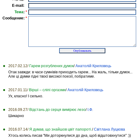
E-mail:
Тема
:
*
Сообщение:
*
2017.02.12/
Гарем розгублених думок
/
Анатолій Криловець
Отак завжди: в часи сумнівів приходить гарем... На жаль, тільки думок...
Але ці думки гідні твоєї високої поезії, побратиме.
2017.01.11/
Вірші – сліпі оргазми
/
Анатолій Криловець
Ух, класно! І сильно.
2016.09.27/
Відстань до серця вимірює лезо
/
І.Ф.
Шикарно
2016.07.14/
Я думав, що знайшов цвіт папороті.
/
Світлана Луцкова
Хтось колись писав "Ми доторкнулися до дна, щоб відштовхнутися" :))