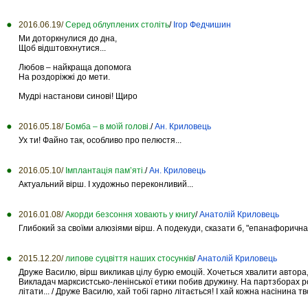
2016.06.19/
Серед облуплених століть
/
Ігор Федчишин
Ми доторкнулися до дна,
Щоб відштовхнутися...
Любов – найкраща допомога
На роздоріжжі до мети.
Мудрі настанови синові! Щиро
2016.05.18/
Бомба – в моїй голові.
/
Ан. Криловець
Ух ти! Файно так, особливо про пелюстя...
2016.05.10/
Імплантація пам’яті.
/
Ан. Криловець
Актуальний вірш. І художньо переконливий...
2016.01.08/
Акорди безсоння ховають у книгу
/
Анатолій Криловець
Глибокий за своїми алюзіями вірш. А подекуди, сказати б, "епанафоричн
2015.12.20/
липове суцвіття наших стосунків
/
Анатолій Криловець
Друже Василю, вірш викликав цілу бурю емоцій. Хочеться хвалити автора, б
Викладач марксистсько-ленінської етики побив дружину. На партзборах розб
літати... / Друже Василю, хай тобі гарно літається! І хай кожна насінина