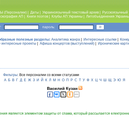
Ы (Персоналии)
|
Даты
|
Украиноязычный текстовый архив
|
Русскоязычный 
скография АП
|
Книги поэтов
|
Клубы АП Украины
|
Литобъединения Украин
:
пароль:
образные полезные разделы:
Аналитика жанра
|
Интересные ссылки
|
Конк
 интересные проекты
|
Афиша концертов (выступлений)
|
Иронические карт
Фильтры
: Все персоналии со всеми статусами
А
Б
В
Г
Д
Е
Ж
З
И
Й
К
Л
М
Н
О
П
Р
С
Т
У
Ф
Х
Ц
Ч
Ш
Щ
Э
Ю
Я
Василий Кузан
ния является элементом защиты от спама, который рассылается електронны