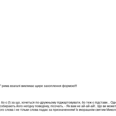
а" рима взагалі викликає щире захоплення формою!!!
о є (!) за що, хочеться по-дружньому піджартовувати, бо теж є підстави... Од
ирають його негідну поведінку, пісочать. - Як вам не ай-ай-ай!.. Що ви может
 твого слова і не тільки слова падає за призначенням! Із вчорашнім святим Мико