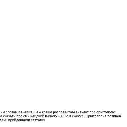
ним словом, зачепив... Я ж краще розповім тобі анекдот про орнітолога:
е сказати про свій негідний вчинок? - А що я скажу?.. Орнітолог не повинен
лаєм і прийдешніми святами!..