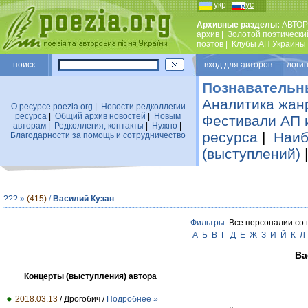
укр
рус
Архивные разделы:
АВТОР
архив
|
Золотой поэтически
поэтов
|
Клубы АП Украины
поиск
вход для авторов логин
Познавательн
Аналитика жан
О ресурсе poezia.org
|
Новости редколлегии
ресурса
|
Общий архив новостей
|
Новым
Фестивали АП 
авторам
|
Редколлегия, контакты
|
Нужно
|
ресурса
|
Наиб
Благодарности за помощь и сотрудничество
(выступлений)
???
»
(415)
/
Василий Кузан
Фильтры
: Все персоналии со
А
Б
В
Г
Д
Е
Ж
З
И
Й
К
Л
Ва
Концерты (выступления) автора
2018.03.13
/ Дрогобич /
Подробнее »