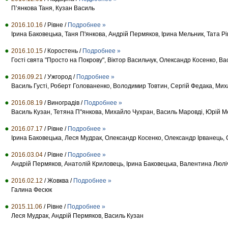
П’янкова Таня, Кузан Василь
2016.10.16
/ Рівне /
Подробнее »
Ірина Баковецька, Таня П'янкова, Андрій Пермяков, Ірина Мельник, Тата Рів
2016.10.15
/ Коростень /
Подробнее »
Гості свята "Просто на Покрову", Віктор Васильчук, Олександр Косенко, Ва
2016.09.21
/ Ужгород /
Подробнее »
Василь Густі, Роберт Голованенко, Володимир Товтин, Сергій Федака, Ми
2016.08.19
/ Виноградів /
Подробнее »
Василь Кузан, Тетяна П"янкова, Михайло Чухран, Василь Маровді, Юрій Ме
2016.07.17
/ Рівне /
Подробнее »
Ірина Баковецька, Леся Мудрак, Олександр Косенко, Олександр Ірванець, 
2016.03.04
/ Рівне /
Подробнее »
Андрій Пермяков, Анатолій Криловець, Ірина Баковецька, Валентина Люлі
2016.02.12
/ Жовква /
Подробнее »
Галина Фесюк
2015.11.06
/ Рівне /
Подробнее »
Леся Мудрак, Андрій Пермяков, Василь Кузан