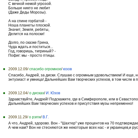
С вечной немой угрозой.
Больше никто не любит
(Даже Деды Морозы).
А на спине горбатой -
Ноша планеты плоской.
Значит, Земля, ребяты,
Делится на полоски!
Долго, по сказке Грина,
Чуда ждать и поститься...
Год, говоришь, тигриный? -
Пофиг: мы - просто птицы.
2009.12.09/
спасибо огромное
/
юзов
Спасибо, Андрей, за диски. Слушаю с огромным удовольствием! И еще, не
энтузиаст и умница! Дальнейших Вам творческих успехов, в том числе в 
2009.12.04/
о дисках
/
И. Юзов
Здравствуйте, Андрей! Подскажите, где в Симферополе, или в Севасто
Дальнейших Вам творческих успехов и присутствия музы непременно!
2009.11.29/
о рэгги
/
В.Г.
А что, Андрей, здорово. Вон - "Шахтер" уже процентов на 70 подтвержда
А чем нам? Вон не стесняются же некоторые всех нас - и украинцев,и русс