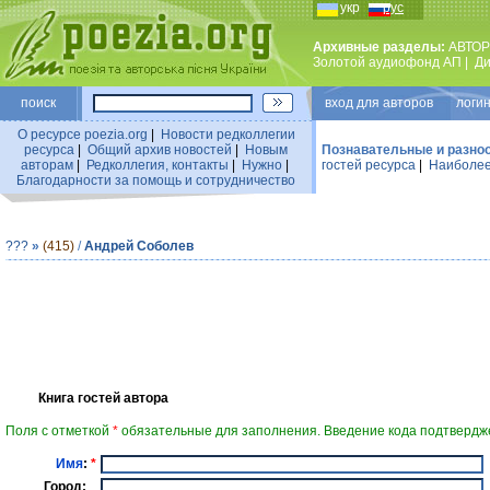
укр
рус
Архивные разделы:
АВТОР
Золотой аудиофонд АП
|
Ди
поиск
вход для авторов логин
О ресурсе poezia.org
|
Новости редколлегии
ресурса
|
Общий архив новостей
|
Новым
Познавательные и разно
авторам
|
Редколлегия, контакты
|
Нужно
|
гостей ресурса
|
Наиболее
Благодарности за помощь и сотрудничество
???
»
(415)
/
Андрей Соболев
Книга гостей автора
Поля с отметкой
*
обязательные для заполнения. Введение кода подтвердже
Имя
:
*
Город: