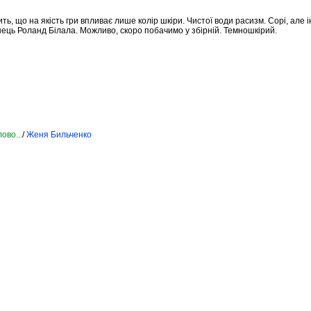
ть, що на якість гри впливає лише колір шкіри. Чистої води расизм. Сорі, але і
аїнець Роланд Білала. Можливо, скоро побачимо у збірній. Темношкірий.
ово...
/
Женя Бильченко