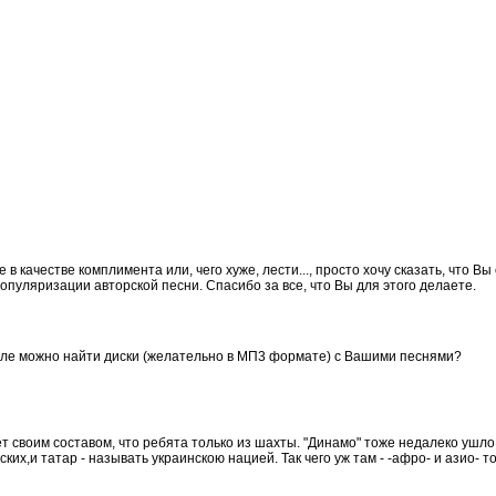
 в качестве комплимента или, чего хуже, лести..., просто хочу сказать, что 
популяризации авторской песни. Спасибо за все, что Вы для этого делаете.
поле можно найти диски (желательно в МП3 формате) с Вашими песнями?
ет своим составом, что ребята только из шахты. "Динамо" тоже недалеко ушло
ких,и татар - называть украинскою нацией. Так чего уж там - -афро- и азио- т