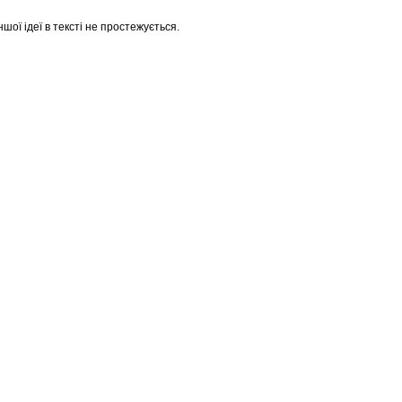
ншої ідеї в тексті не простежується.