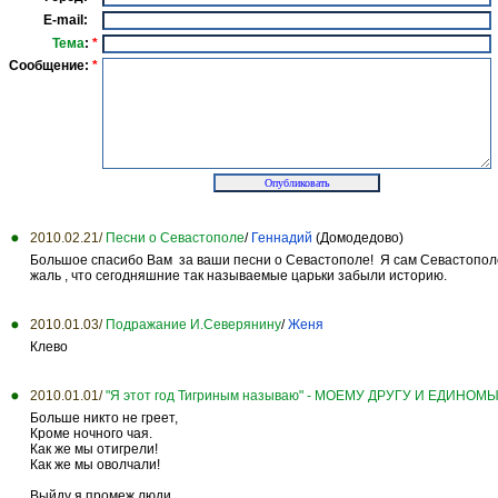
E-mail:
Тема
:
*
Сообщение:
*
2010.02.21/
Песни о Севастополе
/
Геннадий
(Домодедово)
Большое спасибо Вам за ваши песни о Севастополе! Я сам Севастополец
жаль , что сегодняшние так называемые царьки забыли историю.
2010.01.03/
Подражание И.Северянину
/
Женя
Клево
2010.01.01/
"Я этот год Тигриным называю" - МОЕМУ ДРУГУ И ЕДИ
Больше никто не греет,
Кроме ночного чая.
Как же мы отигрели!
Как же мы оволчали!
Выйду я промеж люди