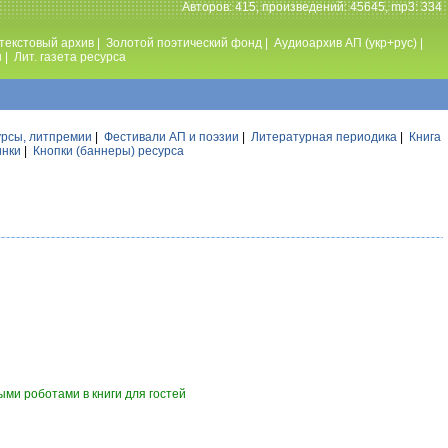
Авторов: 415, произведений: 45645, mp3: 334
текстовый архив
|
Золотой поэтический фонд
|
Аудиоархив АП (укр+рус)
|
ы
|
Лит. газета ресурса
урсы, литпремии
|
Фестивали АП и поэзии
|
Литературная периодика
|
Книга
инки
|
Кнопки (баннеры) ресурса
ми роботами в книги для гостей