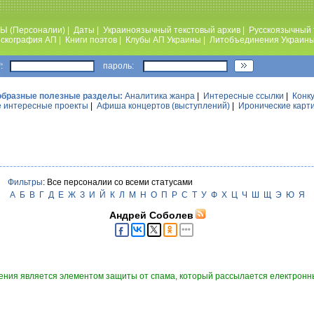
Ы (Персоналии)
|
Даты
|
Украиноязычный текстовый архив
|
Русскоязычный 
скография АП
|
Книги поэтов
|
Клубы АП Украины
|
Литобъединения Украин
:
пароль:
образные полезные разделы:
Аналитика жанра
|
Интересные ссылки
|
Конк
 интересные проекты
|
Афиша концертов (выступлений)
|
Иронические карт
Фильтры
: Все персоналии со всеми статусами
А
Б
В
Г
Д
Е
Ж
З
И
Й
К
Л
М
Н
О
П
Р
С
Т
У
Ф
Х
Ц
Ч
Ш
Щ
Э
Ю
Я
Андрей Соболев
ния является элементом защиты от спама, который рассылается електронны