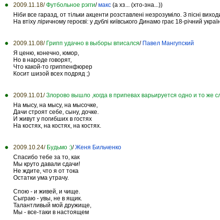
2009.11.18/
Футбольное рэгги
/
макс
(а хз... (хто-зна...))
Ніби все гаразд, от тільки акценти розставлені незрозуміло. З пісні виходи
На втіху ліричному героєві: у дублі київського Динамо грає 18-річний укр
2009.11.08/
Грипп удачно в выборы вписался
/
Павел Мангупский
Я ценю, конечно, юмор,
Но в народе говорят,
Что какой-то гриппенфюрер
Косит шизой всех подряд ;)
2009.11.01/
Злорово вышло ,когда в припевах варьируется одно и то же сл
На мысу, на мысу, на мысочке,
Дачи строят себе, сыну, дочке.
И живут у погибших в гостях
На костях, на костях, на костях.
2009.10.24/
Будьмо :)
/
Женя Бильченко
Спасибо тебе за то, как
Мы круто давали сдачи!
Не ждите, что я от тока
Остатки ума утрачу.
Спою - и живей, и чище.
Сыграю - увы, не в ящик.
Талантливый мой дружище,
Мы - все-таки в настоящем