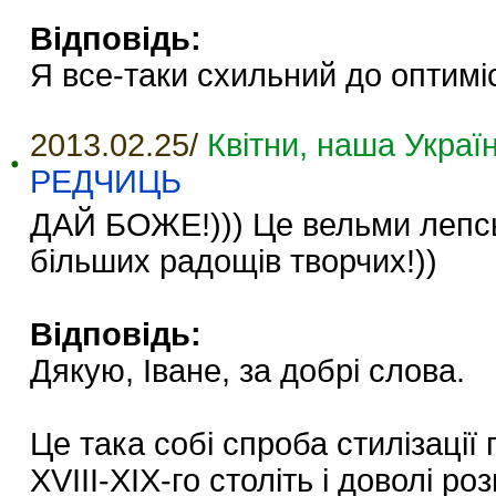
Відповідь:
Я все-таки схильний до оптиміст
2013.02.25/
Квітни, наша Україн
РЕДЧИЦЬ
ДАЙ БОЖЕ!))) Це вельми лепськ
більших радощів творчих!))
Відповідь:
Дякую, Іване, за добрі слова.
Це така собі спроба стилізації
XVIII-XIX-го століть і доволі р