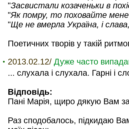
"
Засвистали козаченьки в похід
"
Як помру, то поховайте мене
"
Ще не вмерла Україна, і слава,
Поетичних творів у такій ритмо
2013.02.12/
Дуже часто випадаю
... слухала і слухала. Гарні і сл
Відповідь:
Пані Марія, щиро дякую Вам за 
Раз сподобалось, підкидаю Вам 