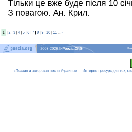
Тільки це вже буде після 10 січ
З повагою. Ан. Крил.
1
|
2
|
3
|
4
|
5
|
6
|
7
|
8
|
9
|
10
|
11
...
»
2003-2026
© Poezia.ORG
Ко
«Поэзия и авторская песня Украины» — Интернет-ресурс для тех, к