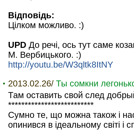
Відповідь:
Цілком можливо. :)
UPD
До речі, ось тут саме коз
М. Вербицького. :)
http://youtu.be/W3qltk8ItNY
2013.02.26/
Ты сомкни легоньк
Там оставить свой след добр
**************************
Сумно те, що можна також і нас
опинився в ідеальному світі і с