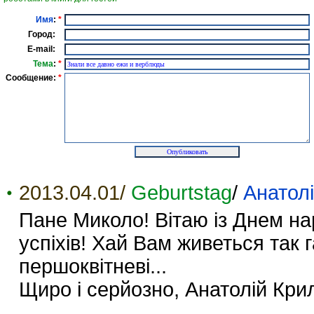
Имя
:
*
Город:
E-mail:
Тема
:
*
Сообщение:
*
2013.04.01/
Geburtstag
/
Анатол
Пане Миколо! Вітаю із Днем на
успіхів! Хай Вам живеться так га
першоквітневі...
Щиро і серйозно, Анатолій Кри