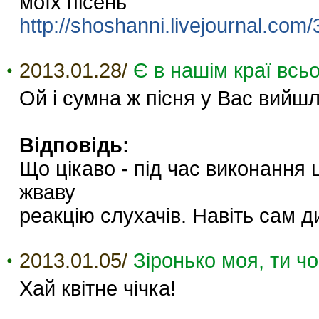
моїх пісень
http://shoshanni.livejournal.com
2013.01.28/
Є в нашім краї всьо
Ой і сумна ж пісня у Вас вийшл
Відповідь:
Що цікаво - під час виконання 
жваву
реакцію слухачів. Навіть сам д
2013.01.05/
Зіронько моя, ти ч
Хай квітне чічка!