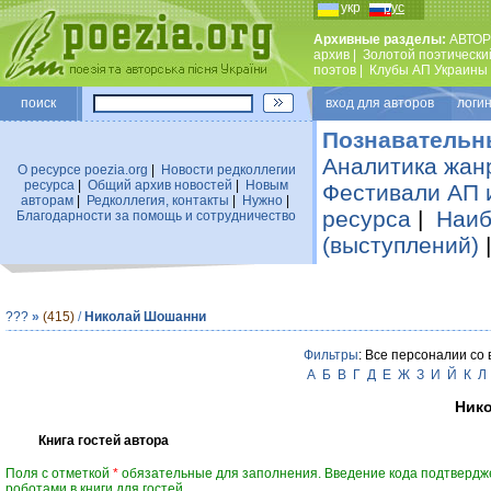
укр
рус
Архивные разделы:
АВТОР
архив
|
Золотой поэтически
поэтов
|
Клубы АП Украины
поиск
вход для авторов логин
Познавательн
Аналитика жан
О ресурсе poezia.org
|
Новости редколлегии
ресурса
|
Общий архив новостей
|
Новым
Фестивали АП 
авторам
|
Редколлегия, контакты
|
Нужно
|
ресурса
|
Наиб
Благодарности за помощь и сотрудничество
(выступлений)
???
»
(415)
/
Николай Шошанни
Фильтры
: Все персоналии со
А
Б
В
Г
Д
Е
Ж
З
И
Й
К
Л
Ник
Книга гостей автора
Поля с отметкой
*
обязательные для заполнения. Введение кода подтвердж
роботами в книги для гостей