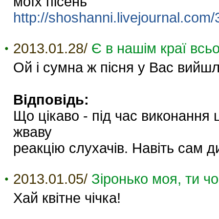
моїх пісень
http://shoshanni.livejournal.com
2013.01.28/
Є в нашім краї всьо
Ой і сумна ж пісня у Вас вийшл
Відповідь:
Що цікаво - під час виконання 
жваву
реакцію слухачів. Навіть сам д
2013.01.05/
Зіронько моя, ти ч
Хай квітне чічка!