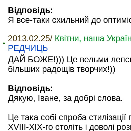
Відповідь:
Я все-таки схильний до оптиміст
2013.02.25/
Квітни, наша Україн
РЕДЧИЦЬ
ДАЙ БОЖЕ!))) Це вельми лепськ
більших радощів творчих!))
Відповідь:
Дякую, Іване, за добрі слова.
Це така собі спроба стилізації
XVIII-XIX-го століть і доволі р