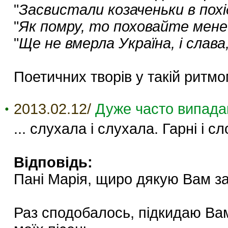
"
Засвистали козаченьки в похід
"
Як помру, то поховайте мене
"
Ще не вмерла Україна, і слава,
Поетичних творів у такій ритмо
2013.02.12/
Дуже часто випадаю
... слухала і слухала. Гарні і сл
Відповідь:
Пані Марія, щиро дякую Вам за 
Раз сподобалось, підкидаю Вам 