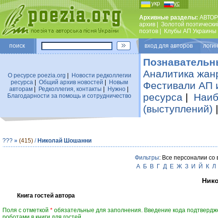
укр
рус
Архивные разделы:
АВТОР
архив
|
Золотой поэтически
поэтов
|
Клубы АП Украины
поиск
вход для авторов логин
Познавательн
Аналитика жан
О ресурсе poezia.org
|
Новости редколлегии
ресурса
|
Общий архив новостей
|
Новым
Фестивали АП 
авторам
|
Редколлегия, контакты
|
Нужно
|
ресурса
|
Наиб
Благодарности за помощь и сотрудничество
(выступлений)
???
»
(415)
/
Николай Шошанни
Фильтры
: Все персоналии со
А
Б
В
Г
Д
Е
Ж
З
И
Й
К
Л
Ник
Книга гостей автора
Поля с отметкой
*
обязательные для заполнения. Введение кода подтвердж
роботами в книги для гостей