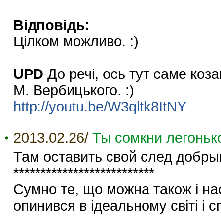
Відповідь:
Цілком можливо. :)
UPD
До речі, ось тут саме коз
М. Вербицького. :)
http://youtu.be/W3qltk8ItNY
2013.02.26/
Ты сомкни легоньк
Там оставить свой след добр
**************************
Сумно те, що можна також і нас
опинився в ідеальному світі і с