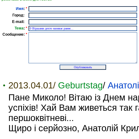
Имя
:
*
Город:
E-mail:
Тема
:
*
Сообщение:
*
2013.04.01/
Geburtstag
/
Анатол
Пане Миколо! Вітаю із Днем на
успіхів! Хай Вам живеться так га
першоквітневі...
Щиро і серйозно, Анатолій Кри