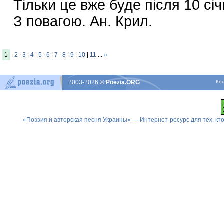
Тільки це вже буде після 10 січ
З повагою. Ан. Крил.
1
|
2
|
3
|
4
|
5
|
6
|
7
|
8
|
9
|
10
|
11
...
»
2003-2026
© Poezia.ORG
Ко
«Поэзия и авторская песня Украины» — Интернет-ресурс для тех, к