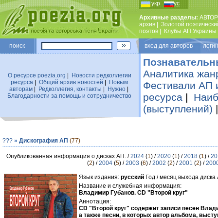
укр
рус
Архивные разделы:
АВТОР
архив
|
Золотой поэтически
поэтов
|
Клубы АП Украины
поиск
вход для авторов логин
Познавательн
Аналитика жан
О ресурсе poezia.org
|
Новости редколлегии
ресурса
|
Общий архив новостей
|
Новым
Фестивали АП 
авторам
|
Редколлегия, контакты
|
Нужно
|
ресурса
|
Наиб
Благодарности за помощь и сотрудничество
(выступлений)
???
»
Дискография АП
(77)
Опубликованная информация о дисках АП: /
2024
(
1
) /
2020
(
1
) /
2018
(
1
) /
20
(
2
) /
2004
(
5
) /
2003
(
6
) /
2002
(
2
) /
2001
(
2
) /
200
Язык издания:
русский
Год / месяц выхода диска
Название и служебная информация:
Владимир Губанов. CD "Второй круг"
Аннотация:
CD "Второй круг" содержит записи песен Влад
а также песни, в которых автор альбома, выст