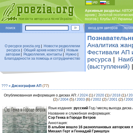
укр
рус
Архивные разделы:
АВТОР
архив
|
Золотой поэтически
поэтов
|
Клубы АП Украины
поиск
вход для авторов логин
Познавательн
Аналитика жан
О ресурсе poezia.org
|
Новости редколлегии
ресурса
|
Общий архив новостей
|
Новым
Фестивали АП 
авторам
|
Редколлегия, контакты
|
Нужно
|
ресурса
|
Наиб
Благодарности за помощь и сотрудничество
(выступлений)
???
»
Дискография АП
(77)
Опубликованная информация о дисках АП: /
2024
(
1
) /
2020
(
1
) /
2018
(
1
) /
20
(
2
) /
2004
(
5
) /
2003
(
6
) /
2002
(
2
) /
2001
(
2
) /
200
Язык издания:
русский
Год / месяц выхода диска
Название и служебная информация:
Сэр Генка в Городе Ветров
Аннотация:
В альбом вошло 16 разноплановых авторских п
Михаил Герт и Геннадий Гриншпун