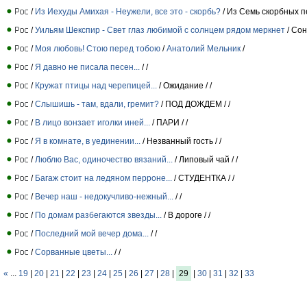
/
Из Иехуды Амихая - Неужели, все это - скорбь?
/ Из Семь скорбных п
/
Уильям Шекспир - Свет глаз любимой с солнцем рядом меркнет
/ Сон
/
Моя любовь! Стою перед тобою
/
Анатолий Мельник
/
/
Я давно не писала песен...
/
/
/
Кружат птицы над черепицей...
/ Ожидание /
/
/
Слышишь - там, вдали, гремит?
/ ПОД ДОЖДЕМ /
/
/
В лицо вонзает иголки иней...
/ ПАРИ /
/
/
Я в комнате, в уединении...
/ Незванный гость /
/
/
Люблю Вас, одиночество вязаний...
/ Липовый чай /
/
/
Багаж стоит на ледяном перроне...
/ СТУДЕНТКА /
/
/
Вечер наш - недокучливо-нежный...
/
/
/
По домам разбегаются звезды...
/ В дороге /
/
/
Последний мой вечер дома...
/
/
/
Сорванные цветы...
/
/
«
...
19
|
20
|
21
|
22
|
23
|
24
|
25
|
26
|
27
|
28
|
29
|
30
|
31
|
32
|
33