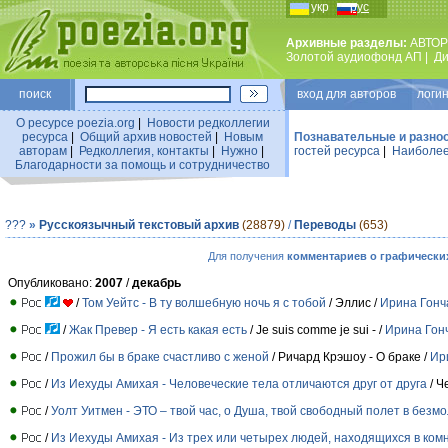
укр
рус
Архивные разделы:
АВТОР
Золотой аудиофонд АП
|
Ди
поиск
вход для авторов логин
О ресурсе poezia.org
|
Новости редколлегии
ресурса
|
Общий архив новостей
|
Новым
Познавательные и разно
авторам
|
Редколлегия, контакты
|
Нужно
|
гостей ресурса
|
Наиболее
Благодарности за помощь и сотрудничество
???
»
Русскоязычный текстовый архив
(28879)
/
Переводы
(653)
Для получения
комментариев о графически
Опубликовано:
2007
/
декабрь
/
Том Уейтс - В ту волшебную ночь я с тобой
/ Эллис /
Ирина Гонч
/
Жак Превер - Я есть какая есть
/ Je suis comme je sui - /
Ирина Гон
/
Прожил бы в браке счастливо с женой
/ Ричард Крэшоу - О браке /
Ир
/
Из Иехуды Амихая - Человеческие тела отличаются друг от друга
/ Ч
/
Уолт Уитмен - ЭТО – твой час, о Душа, твой свободный полет в безм
/
Из Иехуды Амихая - Из трех или четырех людей, находящихся в ком