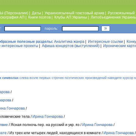
Ы (Персоналии)
|
Даты
|
Украиноязычный текстовый архив
|
Русскоязычный 
скография АП
|
Книги поэтов
|
Клубы АП Украины
|
Литобъединения Украин
:
пароль:
образные полезные разделы:
Аналитика жанра
|
Интересные ссылки
|
Конк
 интересные проекты
|
Афиша концертов (выступлений)
|
Иронические карт
х символах
слева возле первых строчек поэтических произведений наведите курсор 
арова
/
чарова
/
ина Гончарова
/
еловеческие тела /
Ирина Гончарова
/
олвие
/ Ясная полночь пер. на русский и укр. яз /
Ирина Гончарова
/
нате
/ Из трех или четырех людей, находящихся в комнате /
Ирина Гончарова
/