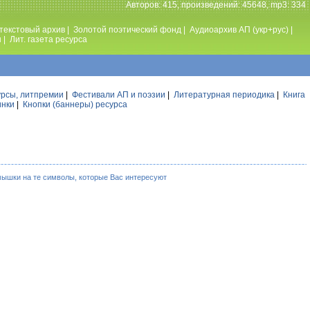
Авторов: 415, произведений: 45648, mp3: 334
текстовый архив
|
Золотой поэтический фонд
|
Аудиоархив АП (укр+рус)
|
ы
|
Лит. газета ресурса
урсы, литпремии
|
Фестивали АП и поэзии
|
Литературная периодика
|
Книга
инки
|
Кнопки (баннеры) ресурса
мышки на те символы, которые Вас интересуют