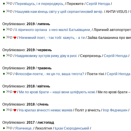
/
Перевіщусь, і я перероджусь,
/ Пережите /
Сергій Негода
/
/
Нашумів нам кінець світу у цей серпантиновий вечір.
/ АНТИ-VISUS /
Опубліковано:
2019
/
липень
/
її ліричного орлана з нео-малої Батьківщини,
/ Ліричний автопортрет
/
Нікчемний поет, - так тобі кажуть, - а ти
/ Зайва балаканина про ви
Опубліковано:
2019
/
червень
/
Навдивовижу зустрів рижу діву в ризі.
/ Сюрпризець /
Сергій Негода
/
Опубліковано:
2019
/
травень
/
Філософи-поети, - як ця-то, ваша тягота?
/ Поети-тіні /
Сергій Негода
Опубліковано:
2018
/
квітень
/
Ми по крові брати – наші вени шліфують ножі
/ Ми по крові брати 
Опубліковано:
2018
/
січень
/
На крилах вічності немає маяків
/ Політ у вічність /
Ігор Федчишин
/
Опубліковано:
2017
/
листопад
/
Язичнице,
/ Лихолітня /
Іцхак Скородинський
/