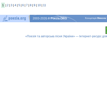
1
|
2
|
3
|
4
|
5
|
6
|
7
|
8
|
9
|
10
|
11
2003-2026
© Poezia.ORG
Концепцiя
Микола 
«Поезія та авторська пісня України» — Інтернет-ресурс для