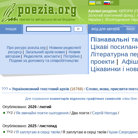
укр
рус
Архівні розділи:
АВТОРИ (П
Золотий поетичний фонд
|
України
|
Лiтоб'єднання Укр
пошук
вхiд для авторiв логін:
Пізнавальні та
Цікаві посилан
Про ресурс poezia.org
|
Новини редколегiї
ресурсу
|
Загальний архiв новин
|
Новим
Літературна пе
авторам
|
Редколегiя, контакти
|
Потрiбно
|
проекти
|
Афіша
Подяки за допомогу та співробітництво
Цікавинки і нов
???
»
Україномовний текстовий архів
(16768)
/
Слово, мова, присвяти поет
Для отримання
коментарів відносно графічних символів
зліва біля
Опубліковано:
2026
/
лютий
/
Як звичайні поети сьогодення
/ Два поети /
Сергій Негода
/
Опубліковано:
2025
/
листопад
/
Я заплутаю в серці твоїм
/ Я заплутаю в серці твоїм /
Іцхак Скородинс