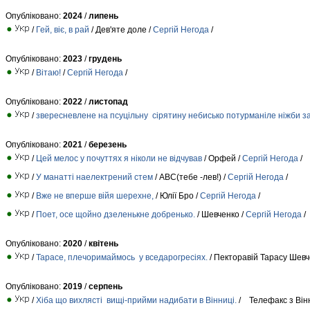
Опубліковано:
2024
/
липень
/
Гей, віє, в рай
/ Дев'яте доле /
Сергій Негода
/
Опубліковано:
2023
/
грудень
/
Вітаю!
/
Сергій Негода
/
Опубліковано:
2022
/
листопад
/
звересневлене на псуцільну сірятину небисько потурманіле ніжби 
Опубліковано:
2021
/
березень
/
Цей мелос у почуттях я ніколи не відчував
/ Орфей /
Сергій Негода
/
/
У манатті наелектрений стем
/ АВС(тебе -лев!) /
Сергій Негода
/
/
Вже не вперше війя шерехне,
/ Юлії Бро /
Сергій Негода
/
/
Поет, осе щойно дзеленькне добренько.
/ Шевченко /
Сергій Негода
/
Опубліковано:
2020
/
квітень
/
Тарасе, плечоримаймось у вседарогресіях.
/ Пекторавій Тарасу Шевч
Опубліковано:
2019
/
серпень
/
Хіба що вихлясті вищі-прийми надибати в Вінниці.
/ Телефакс з Вінн