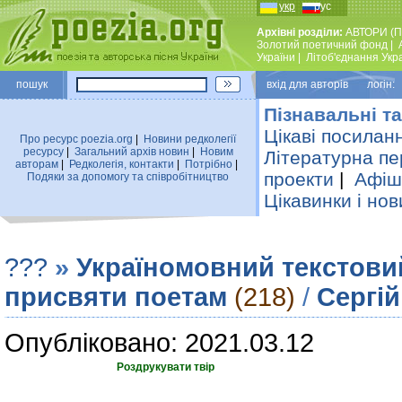
укр
рус
Архівні розділи:
АВТОРИ (П
Золотий поетичний фонд
|
України
|
Лiтоб'єднання Укр
пошук
вхiд для авторiв логін:
Пізнавальні та
Цікаві посилан
Про ресурс poezia.org
|
Новини редколегiї
ресурсу
|
Загальний архiв новин
|
Новим
Літературна пе
авторам
|
Редколегiя, контакти
|
Потрiбно
|
проекти
|
Афіша
Подяки за допомогу та співробітництво
Цікавинки і нов
???
»
Україномовний текстови
присвяти поетам
(218)
/
Сергій
Опубліковано: 2021.03.12
Роздрукувати твір