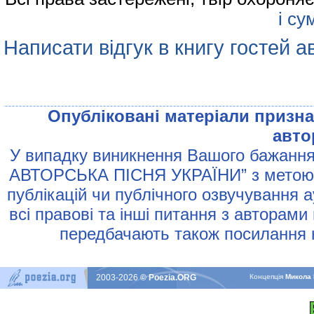
і су
Написати відгук в книгу гостей а
Опублiкованi матерiали признач
авто
У випадку виникнення Вашого бажання 
АВТОРСЬКА ПIСНЯ УКРАЇНИ” з метою р
публiкацiй чи публiчного озвучування 
всi правовi та iншi питання з авторами
передбачають також посилання н
2003-2026
© Poezia.ORG
Концепцiя
Микола 