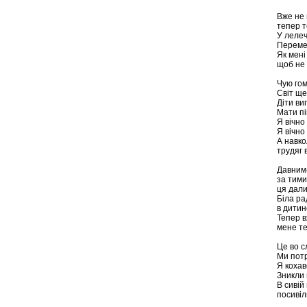
Вже не
тепер т
У леле
Перемел
Як мені
щоб не 
Чую гом
Світ ще
Діти ви
Мати пі
Я вічно 
Я вічно
А навко
трудяг 
Давним
за тими
ця дали
Біла ра
в дитин
Тепер 
мене те
Це во с
Ми потр
Я кохавс
Зникли н
В сивій
посивіл