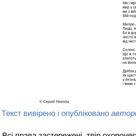
Ми і мрії
мир у св
ми з ві
Мій под
Милую л
Людо, я
Бо в до
чистої 
від чист
Солоні 
Що ж то,
клапот
на вінн
Дрібок 
як щаст
у безна
і живе 
©
Сергій Негода
Текст вивірено і опубліковано
автор
Всі права застережені, твір охорон