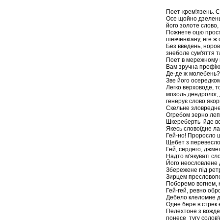
Поет-крем'язень. С
Осе щойно дзелень
його золоте слово
Пожнете оцю просту
шевченкіану, еге ж
Без введень, норо
знеболе сум'яття т
Поет в мережному 
Вам зручна префікс
Де-де ж молебень?
Зве його осередком
Легко верховоде, т
мозоль дендролог,
генерує слово якор
Скельне зловредне
Огребом зерно лепс
Шкереберть йде все
Якесь словоїдне ла
Гей-но! Проросло ш
Щебет з перевесло
Гей, сердего, джме
Надто м'якуваті сл
Його неословлене 
Збережене під ретр
Зирцем пресловопоч
Поборемо вогнем, к
Гей-гей, ревно обр
Дебело клеломне д
Одне бере в стрек 
Пелехтоне з вожде
понесе тугу солов'