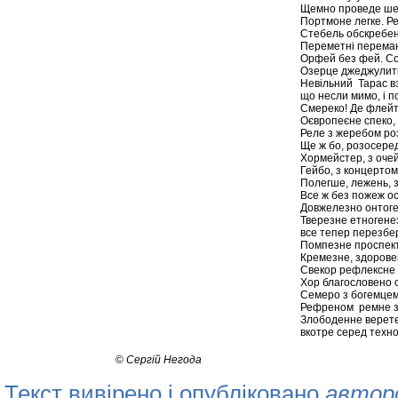
Щемно проведе шев
Портмоне легке. Ре
Стебель обскребен
Переметні переман
Орфей без фей. Со
Озерце джеджулитьс
Невільний Тарас в
що несли мимо, і п
Смереко! Де флейто
Оєвропеєне спеко, 
Реле з жеребом ро
Ще ж бо, розосере
Хормейстер, з очей,
Гейбо, з концертом
Полегше, лежень, з
Все ж без пожеж о
Довжелезно онтоге
Тверезне етногенез
все тепер перезбер
Помпезне проспект
Кремезне, здоровез
Свекор рефлексне
Хор благословено 
Семеро з богемцем
Рефреном ремне з 
Злободенне верет
вкотре серед техн
©
Сергій Негода
Текст вивірено і опубліковано
автор