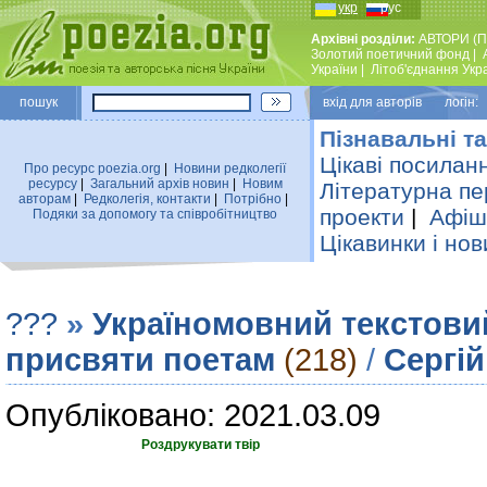
укр
рус
Архівні розділи:
АВТОРИ (П
Золотий поетичний фонд
|
України
|
Лiтоб'єднання Укр
пошук
вхiд для авторiв логін:
Пізнавальні та
Цікаві посилан
Про ресурс poezia.org
|
Новини редколегiї
ресурсу
|
Загальний архiв новин
|
Новим
Літературна пе
авторам
|
Редколегiя, контакти
|
Потрiбно
|
проекти
|
Афіша
Подяки за допомогу та співробітництво
Цікавинки і нов
???
»
Україномовний текстови
присвяти поетам
(218)
/
Сергій
Опубліковано: 2021.03.09
Роздрукувати твір