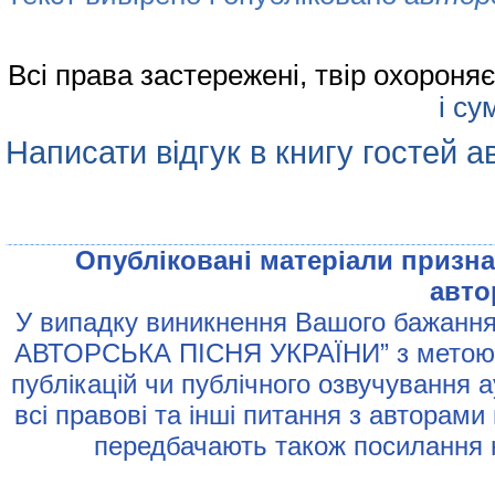
Всі права застережені, твір охорон
і су
Написати відгук в книгу гостей а
Опублiкованi матерiали признач
авто
У випадку виникнення Вашого бажання 
АВТОРСЬКА ПIСНЯ УКРАЇНИ” з метою р
публiкацiй чи публiчного озвучування 
всi правовi та iншi питання з авторами
передбачають також посилання н