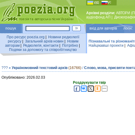
укр
рус
Архівні розділи:
АВТОРИ (П
аудiофонд АП
|
Дискографi
пошук
вхiд для авторiв логін:
Про ресурс poezia.org
|
Новини редколегiї
ресурсу
|
Загальний архiв новин
|
Новим
Пізнавальні та різноманіт
авторам
|
Редколегiя, контакти
|
Потрiбно
|
Найцiкавiшi проекти
|
Афіш
Подяки за допомогу та співробітництво
???
»
Україномовний текстовий архів
(16766)
/
Слово, мова, присвяти поет
Опубліковано: 2026.02.03
Роздрукувати твір