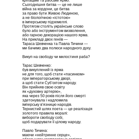
кріпацьке та рабське ярмо.
Сьогоднішня битва — це не лише
війна за кордони, це битва
за право бути Живою Людиною,
а не біологічною «істотою»
в імперському підземеллі.
Протягом століть українське слово
було або інструментом визволення,
або гарною декорацією нашого ярма.
На прикладі двох геніїв —
Тараса Шевченка та Павла Тичини —
ми бачимо два полюси народного духу.
Викуп на свободу чи милостиня раба?
Тарас Шевченко:
був викуплений із ярма
не для того, щоб стати «пасинком»
при імператорському дворі,
а щоб стати Суб’єктом народу.
Він прийняв свою освіту
як «духовну артерію»,
яка через 50 років після його смерті
здетонувала і надломила
імперську в’язницю народів.
Тернистий шлях поета — це реалізація
золотого правила моралі:
вибороти свободу собі,
щоб подарувати її цілому народу.
Павло Тичина:
маючи «нейтринне серце»,