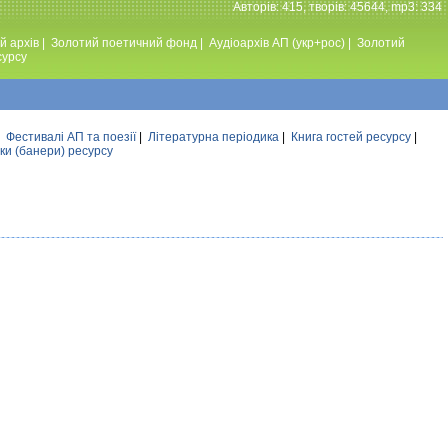
Авторiв: 415, творiв: 45644, mp3: 334
й архів
|
Золотий поетичний фонд
|
Аудiоархiв АП (укр+рос)
|
Золотий
сурсу
|
Фестивалi АП та поезiї
|
Літературна періодика
|
Книга гостей ресурсу
|
ки (банери) ресурсу