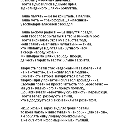
розпочату «учнями» Шевченка.
Поети відмовилися від цього ярма,
від «злиденного шляху» боягузтва.
Наша пам'ять — це не кришталь, а паливо.
Наша мета — трансформація «пасинків»
у господарів власників своєї долі.
Наша аксіома радості — це відчуття правди,
коли твоє слово збігається з твоїм вчинком у бою.
Поети виривають Україну з рабства тоді,
коли стають «магічними чумаками» — тими,
хто імплантує відчуття майбутнього часу
в серце народу України.
Ми вибираємо шлях Свободи Творця,
де честь і гордість вартує більше за життя.
Творчість поетів стає недержавним замовленням
не на «тексти», а на «силу волі в людині».
Суб’єктність авторів вимірюється кількістю
творчої віри у приватній силі і волі громадянина.
Сьогодні поети не просто читають про Берестечко —
ми усі вивчаємо його як прикру помилку,
щоб активувати «генетичну суб’єктність» переможця.
Поети тепер резонують з тими,
хто відроджується з виживанням та розвитком.
Якщо Україна зараз виділяє гроші поетам,
то вони мають їх інвестувати у «виробництво сенсів»,
які роблять живу людину суб'єктом миру,
а не об'єктом інформаційних маніпуляцій.