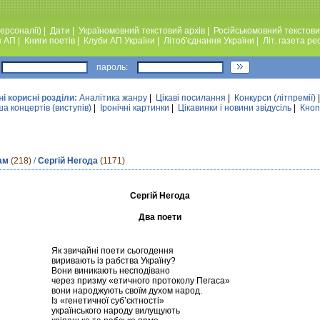
ерсоналії)
|
Дати
|
Україномовний текстовий архiв
|
Російськомовний текстови
я АП
|
Книги поетiв
|
Клуби АП України
|
Лiтоб'єднання України
|
Лiт. газета ре
пароль:
ні корисні розділи:
Аналiтика жанру
|
Цікаві посилання
|
Конкурси (лiтпремiї)
а концертів (виступів)
|
Iронiчнi картинки
|
Цікавинки і новини звідусіль
|
Кноп
ам
(218)
/
Сергій Негода
(1171)
Сергій Негода
Два поети
Як звичайні поети сьогодення
виривають із рабства Україну?
Вони виникають несподівано
через призму «етичного протоколу Пегаса»
вони народжують своїм духом народ.
Із «генетичної суб’єктності»
українського народу вилущують