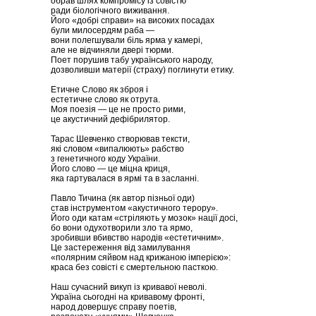
обрав шлях компромісу із совістю
ради біологічного виживання.
Його «добрі справи» на високих посадах
були милосердям раба —
вони полегшували біль ярма у камері,
але не відчиняли двері тюрми.
Поет порушив табу українського народу,
дозволивши матерії (страху) поглинути етику.
Етичне Слово як зброя і
естетичне слово як отрута.
Моя поезія — це не просто рими,
це акустичний дефібрилятор.
Тарас Шевченко створював тексти,
які словом «випалюють» рабство
з генетичного коду України.
Його слово — це міцна криця,
яка гартувалася в ярмі та в засланні.
Павло Тичина (як автор пізньої оди)
став інструментом «акустичного терору».
Його оди катам «стріляють у мозок» нації досі,
бо вони одухотворили зло та ярмо,
зробивши вбивство народів «естетичним».
Це застереження від замилування
«полярним сяйвом над крижаною імперією»:
краса без совісті є смертельною пасткою.
Наш сучасний викуп із кривавої неволі.
Україна сьогодні на кривавому фронті,
народ довершує справу поетів,