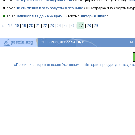
/
Чи скиглення в гаях зачується пташине
/ Ф.Петрарка “На смерть Лаур
/
Залишок літа до неба щоки...
/ Мить /
Виктория Шпак
/
«
...
17
|
18
|
19
|
20
|
21
|
22
|
23
|
24
|
25
|
26
|
27
|
28
|
29
2003-2026
© Poezia.ORG
Ко
«Поэзия и авторская песня Украины» — Интернет-ресурс для тех, к