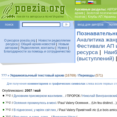
укр
рус
Архивные разделы:
АВТОР
архив
|
Золотой поэтически
поэтов
|
Клубы АП Украины
поиск
вход для авторов логин
Познавательн
Аналитика жан
О ресурсе poezia.org
|
Новости редколлегии
ресурса
|
Общий архив новостей
|
Новым
Фестивали АП 
авторам
|
Редколлегия, контакты
|
Нужно
|
ресурса
|
Наиб
Благодарности за помощь и сотрудничество
(выступлений)
???
»
Украиноязычный текстовый архив
(16769)
/
Переводы
(571)
Для получения
комментариев о графических символах
слева возле первых ст
Опубликовано:
2007
/
май
/
Духовним присмерком жахливим...
/ ПРОРОК /
Николай Винграновски
/
Осяяння прокинулось в мені
/ Paul Valery Осяяння... (Un feu distinct…)
/
В піднесенні, у мріях світлих,
/ Paul Valery Привітний ліс (Le bois amica
/
Вже якось я сама, сама...
/
Виктория Шпак
/