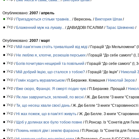
Опубликовано:
2007
/
апрель
/
Пригадуються стільки травнів...
/ Вересень. /
Виктория Шпак
/
/
Блаженний муж на лукаву...
/ ДАВИДОВІ ПСАЛМИ /
Тарас Шевченко
/
Опубликовано:
2007
/
март
/
Мій пам’ятник стоїть триваліший від міді
/ Горацій “До Мельпомени” (ІІІ
/
Не люблю я, хлопче, розкошів перських
/ Горацій "До себе самого" (І, 
/
Богів почитувач нещирий та повільний
/ Горацій “До себе самого” (І, 3
/
Мій добрий Ікцію, що сталося з тобою?
/ Горацій “До Ікція” /
Николай 
/
Гомін ходить муравлиськом
/ П.Беранже. Комашня /
Николай Зеров
/
/
Вже скоро, Франціє. Я смерті подих чую
/ П.Беранже. Прощай /
Никол
/
Як лан завруниться, зелений, по веснi
/ Ж. Дю Белле “З книги “Старов
/
Ти, що несеш хвали своєї дань
/ Ж. Дю Белле “З книги “Старовинності Р
/
Ні жах пожеж, що в пам’яті живуть
/ Ж. Дю Белле. З книги “Старовиннос
/
Щоб у долинах все було тобою повне
/ П.Ронсар. Із "Сонетів для Гелен
/
Покинь неволі дім і землю фараона
/ П.Ронсар. Із "Сонетів для Гелени
/
Ні зоряних небес мандрівні хори
/ Ф.Петрарка. Сонет II (CCCXII) /
Ник